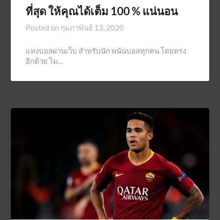
ที่สุด ให้คุณได้เต็ม 100 % แน่นอน
Posted on
กุมภาพันธ์ 13, 2020
แทงบอลผ่านเว็บ สำหรับนัก พนันบอลทุกคน โดยตรง
อีกด้วย ไม…