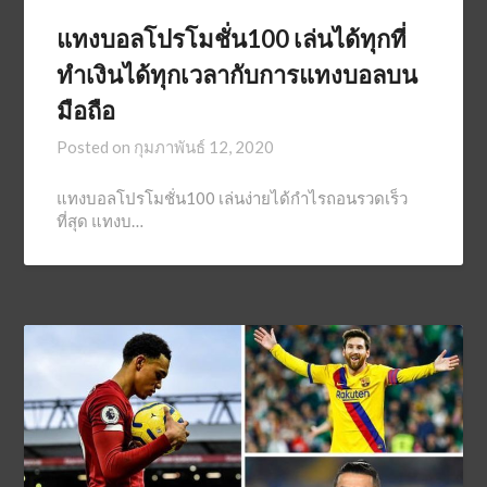
แทงบอลโปรโมชั่น100 เล่นได้ทุกที่
ทำเงินได้ทุกเวลากับการแทงบอลบน
มือถือ
Posted on
กุมภาพันธ์ 12, 2020
แทงบอลโปรโมชั่น100 เล่นง่ายได้กำไรถอนรวดเร็ว
ที่สุด แทงบ…