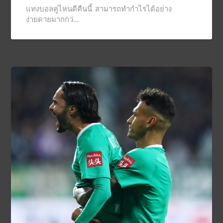
แทงบอลคู่ไหนดีคืนนี้ สามารถทำกำไรได้อย่าง
ง่ายดายมากกว่…