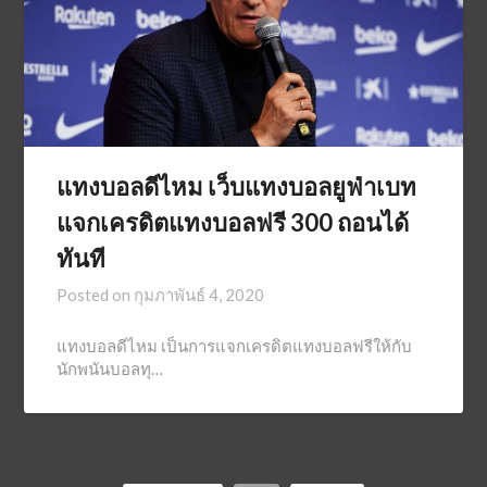
แทงบอลดีไหม เว็บแทงบอลยูฟ่าเบท
แจกเครดิตแทงบอลฟรี 300 ถอนได้
ทันที
Posted on
กุมภาพันธ์ 4, 2020
แทงบอลดีไหม เป็นการแจกเครดิตแทงบอลฟรีให้กับ
นักพนันบอลทุ…