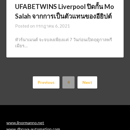
UFABETWINS Liverpool ปิดกั้น Mo
Salah จากการเป็นตัวแทนของอียิปต์
Posted on
กรกฎาคม 6, 2021
ทัวร์นาเมนต์ จะจบลงเพียงแค่ 7 วันก่อนเปิดฤดูกาลพรี
เมียร…
Previous
4
Next
www.ilnormanno.net
www.dhruva-automation.com