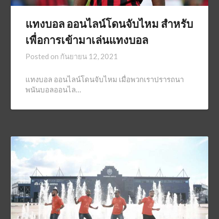
แทงบอล ออนไลน์โดนจับไหม สำหรับ
เพื่อการเข้ามาเล่นแทงบอล
Posted on
กันยายน 12, 2021
แทงบอล ออนไลน์โดนจับไหม เมื่อพวกเราปรารถนา
พนันบอลออนไล…