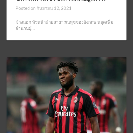
Posted on
กันยายน 12, 2021
ข้างนอก หัวหน้าฝ่ายสาธารณสุขของอังกฤษ หยุดเพิ่ม
จำนวนผู้…