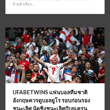
ด้วยตัวเลือก…
UFABETWINS แฟนบอลทีมชาติ
อังกฤษควรดูบอลยูโร รอบก่อนรอง
ชนะเลิศ นัดชิงชนะเลิศกับยูเครน