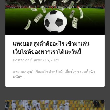
แทงบอล สูงต่ำคืออะไร เข้ามาเล่น
เว็บไซต์ของพวกเราได้นะวันนี้
Posted on
กันยายน 15, 2021
แทงบอล สูงต่ำคืออะไร สำหรับนักเสี่ยงโชค รวมทั้งนัก
พนันท…