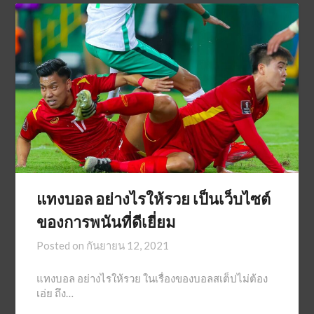
แทงบอล อย่างไรให้รวย เป็นเว็บไซต์
ของการพนันที่ดีเยี่ยม
Posted on
กันยายน 12, 2021
แทงบอล อย่างไรให้รวย ในเรื่องของบอลสเต็ปไม่ต้อง
เอ่ย ถึง…