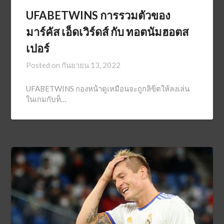
UFABETWINS การรวมตัวของ
มาร์คัส เอ็ดเวิร์ดส์ กับ ทอตนัมฮอตส
เปอร์
Posted on
กันยายน 13, 2022
UFABETWINS กองหน้าดูเหมือนจะถูกลิขิตให้ลงเล่น
ในเกมกับท็…