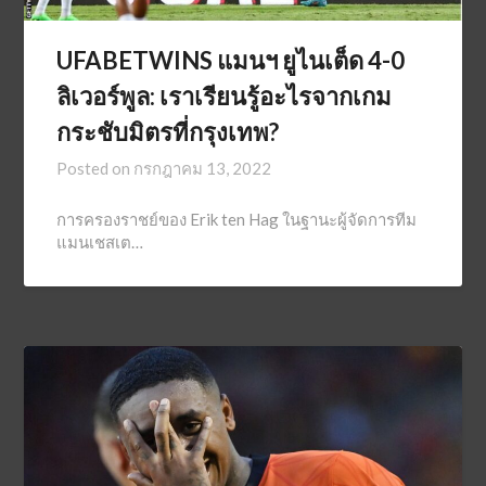
UFABETWINS แมนฯ ยูไนเต็ด 4-0
ลิเวอร์พูล: เราเรียนรู้อะไรจากเกม
กระชับมิตรที่กรุงเทพ?
Posted on
กรกฎาคม 13, 2022
การครองราชย์ของ Erik ten Hag ในฐานะผู้จัดการทีม
แมนเชสเต…