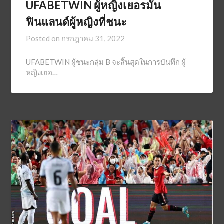
UFABETWIN ผู้หญิงเยอรมัน
ฟินแลนด์ผู้หญิงที่ชนะ
Posted on
กรกฎาคม 31, 2022
UFABETWIN ผู้ชนะกลุ่ม B จะสิ้นสุดในการบันทึก ผู้
หญิงเยอ…