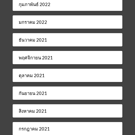
กุมภาพันธ์ 2022
มกราคม 2022
ธันวาคม 2021
พฤศจิกายน 2021
ตุลาคม 2021
กันยายน 2021
สิงหาคม 2021
กรกฎาคม 2021