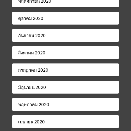
พฤศจิกายน 2020
ตุลาคม 2020
กันยายน 2020
สิงหาคม 2020
กรกฎาคม 2020
มิถุนายน 2020
พฤษภาคม 2020
เมษายน 2020