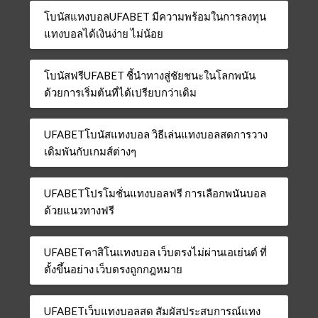
โบนัสแทงบอลUFABET มีความพร้อมในการลงทุน
แทงบอลได้เงินง่าย ไม่น้อย
โบนัสฟรีUFABET ชี้นำทางสู่ชัยชนะในโลกพนัน
ด้วยการเริ่มต้นที่ได้เปรียบกว่าเดิม
UFABETโบนัสแทงบอล วิธีเล่นแทงบอลสดการวาง
เดิมพันกับเกมส์ต่างๆ
UFABETโปรโมชั่นแทงบอลฟรี การเลือกพนันบอล
ด้วยแนวทางฟรี
UFABETคาสิโนแทงบอล เว็บตรงไม่ผ่านเอเย่นต์ ที่
ตั้งขึ้นอย่าง เว็บตรงถูกกฎหมาย
UFABETเว็บแทงบอลสด สัมผัสประสบการณ์แทง