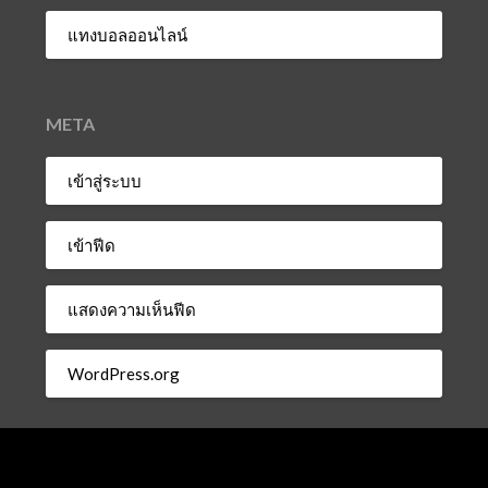
แทงบอลออนไลน์
META
เข้าสู่ระบบ
เข้าฟีด
แสดงความเห็นฟีด
WordPress.org