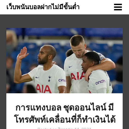
Skip
เว็บพนันบอลฝากไม่มีขั้นต่ำ
to
content
การแทงบอล ชุดออนไลน์ มี
โทรศัพท์เคลื่อนที่ก็ทำเงินได้