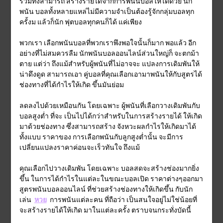
รวมทั้งสามารถ สร้างรายได้จากการพนันบอลให้ได้ด้วย นัก
พนัน บอลทั้งหลายแหล่ไม่มีความจำเป็นต้องรู้จักกลุ่มบอลทุก
ครั้งม แล้วก็นัก ฟุตบอลทุกคนก็ได้ แค่เพียง
พวกเรา เลือกพนันบอลที่พวกเราพึงพอใจนั้นก็มาก พอแล้ว อีก
อย่างที่ไม่สมควรลืม นักพนันบอลออนไลน์ส่วนใหญ่ก็ จะตกม้า
ตาย แต่ว่า ถึงแม้สำหรับผู้พนันที่ไม่อาจจะ แปลงการเดิมพันให้
น่าดึงดูด สามารถเอา คู่บอลที่คุณเลือกเอามาพนันให้กับสูตรได้
ช่องทางที่ได้กำไรให้เกิด ขึ้นมันย่อม
ลดลงไปด้วยเหมือนกัน โดยเฉพาะ ผู้พนันที่เลือกวางเดิมพันกับ
บอลสูงต่ำ ที่จะ เป็นไปได้กว่าสำหรับในการสร้างรายได้ ให้เกิด
มาด้วยช่องทาง ซึ่งสามารถสร้าง จังหวะผลกำไรให้เกิดมาได้
ทั้งแบบ ราคาของ การเลือกพนันกับลูกสูงต่ำนั้น จะมีการ
เปลี่ยนแปลงราคาค่อนจะเร็วทันใจ ถึงแม้
คุณเลือกไปวางเดิมพัน โดยเฉพาะ บอลสดจะสร้างช่องมากยิ่ง
ขึ้น ในการได้กำไรในแต่ละในขณะบอลเปิด ราคาต่างๆออกมา
สูตรพนันบอลออนไลน์ ที่ช่วยสร้างช่องทางให้เกิดขึ้น กับนัก
เล่น
หวย
การพนันแต่ละคน ที่ถือว่า เป็นสนใจอยู่ไม่ใช่น้อยที่
จะสร้างรายได้ให้เกิด มาในแต่ละครั้ง ตราบจนกระทั่งบัดนี้