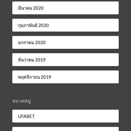
มีนาคม 2020
กุมภาพันธ์ 2020
มกราคม 2020
ธันวาคม 2019
พฤศจิกายน 2019
หมวดหมู่
UFABET