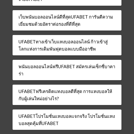
เว็บพนันบอลออนไลน์ดีที่สุดUFABET การันตีความ
เยี่ยมชมด้วยอัตราต่อรองที่ดีที่สุด
UFABETทางเข้าเว็บแทงบอลออนไลน์ ก้าวเข้าสู่
โลกแห่งการเดิมพันฟุตบอลแบบมืออาชีพ
พนันบอลออนไลน์ฟรีUFABET สมัครเล่นเซ็กซี่บาคา
ร่า
UFABETฟรีเครดิตแทงบอลดีที่สุด การแทงบอลให้
กับผู้เล่นใหม่อย่างไร?
UFABETโปรโมชั่นแทงบอลแจกจริง โปรโมชั่นแทง
บอลสุดคุ้มที่UFABET