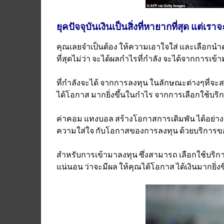
ยุคปัจจุบันเงินเป็นสิ่งที่หายากที่สุด แต่เราจะ
คุณเลยจำเป็นต้อง ให้ความเอาใจใส่ และเลือกนำค่าค
ที่สุดไม่ว่า จะได้ผลกำไรที่กำลัง จะได้จากการ
ที่กำลังจะได้ จากการลงทุน ในลักษณะต่างๆที่จะสา
ได้โอกาส มากยิ่งขึ้นในกำไร จากการเลือกใช้บริ
ค่าคอม แทงบอล สร้างโอกาสการเดิมพัน ได้อย่างน่
ความใส่ใจ กับโอกาสของการลงทุน ด้วยบริการของเ
สำหรับการเข้ามาลงทุน​ ซึ่งสามารถ เลือกใช้บริการ
แน่นอน ว่าจะมีผล ให้คุณได้โอกาส ได้เงินมากยิ่งข