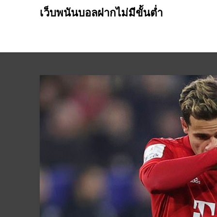
Skip
เว็บพนันบอลฝากไม่มีขั้นต่ำ
to
content