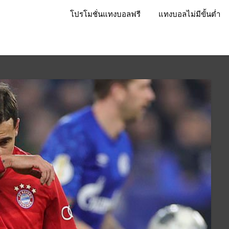
โปรโมชั่นแทงบอลฟรี
แทงบอลไม่มีขั้นต่ำ