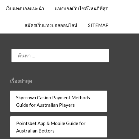
เว็บแทงบอลแนะนำ
แทงบอลเว็บไซต์ไหนดีที่สุด
สมัครเว็บแทงบอลออนไลน์
SITEMAP
ค้นหา
สำหรับ:
เรื่องล่าสุด
Skycrown Casino Payment Methods
Guide for Australian Players
Pointsbet App & Mobile Guide for
Australian Bettors