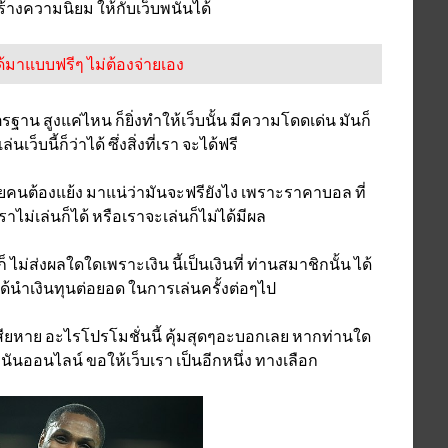
ร้างความนิยม ให้กับเว็บพนันได้
ด้มาแบบฟรีๆ ไม่ต้องจ่ายเอง
ฐาน สูงแค่ไหน ก็ยิ่งทำให้เว็บนั้น มีความโดดเด่น มันก็
ว็บนี้ก็ว่าได้ ซึ่งสิ่งที่เรา จะได้ฟรี
ายคนต้องแย้ง มาแน่ว่ามันจะฟรียังไง เพราะราคาบอล ที่
ราไม่เล่นก็ได้ หรือเราจะเล่นก็ไม่ได้มีผล
็ ไม่ส่งผลใดใดเพราะเงิน นี้เป็นเงินที่ ท่านสมาชิกนั้น ได้
ได้นำเงินทุนต่อยอด ในการเล่นครั้งต่อๆไป
ม่เสียหาย อะไรโปรโมชั่นนี้ คุ้มสุดๆอะบอกเลย หากท่านใด
นันออนไลน์ ขอให้เว็บเรา เป็นอีกหนึ่ง ทางเลือก