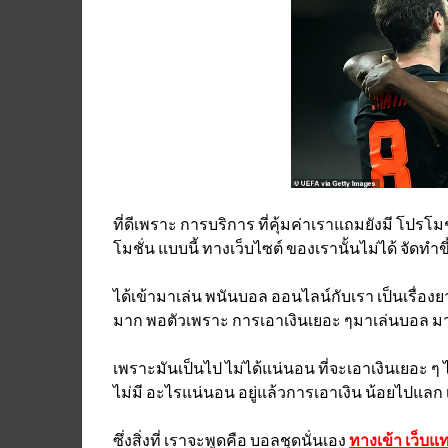
ที่ดีเพราะ การบริการ ที่คุ้มค่าเราแถมยังมี โปรโม
โมชั่น แบบนี้ ทางเว็บไซต์ ของเรานั้นไม่ได้ จัดทำข
ได้เข้ามาเล่น พนันบอล ออนไลน์กับเรา เป็นเรื่องยาก
มาก พอตัวเพราะ การเอาเงินเยอะ ๆมาเล่นบอล มา
เพราะมันเป็นไป ไม่ได้แน่นอน ที่จะเอาเงินเยอะ
ไม่มี อะไรแน่นอน อยู่แล้วการเอาเงิน น้อยไปแลก
ซึ่งสิ่งที่ เราจะพูดคือ บอลชุดนั่นเอง
ทางเข้า เว็บ