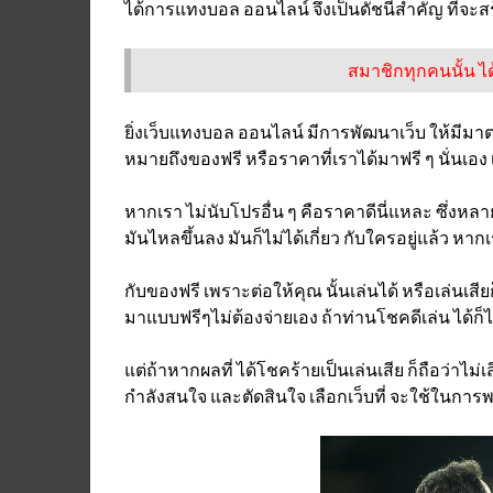
ได้การแทงบอล ออนไลน์ จึงเป็นดัชนีสำคัญ ที่จะส
สมาชิกทุกคนนั้น ไ
ยิ่งเว็บแทงบอล ออนไลน์ มีการพัฒนาเว็บ ให้มีมาตร
หมายถึงของฟรี หรือราคาที่เราได้มาฟรี ๆ นั่นเอง เล่นเ
หากเรา ไม่นับโปรอื่น ๆ คือราคาดีนี่แหละ ซึ่งหล
มันไหลขึ้นลง มันก็ไม่ได้เกี่ยว กับใครอยู่แล้ว หากเ
กับของฟรี เพราะต่อให้คุณ นั้นเล่นได้ หรือเล่นเสียก
มาแบบฟรีๆไม่ต้องจ่ายเอง ถ้าท่านโชคดีเล่น ได้ก็
แต่ถ้าหากผลที่ ได้โชคร้ายเป็นเล่นเสีย ก็ถือว่าไ
กำลังสนใจ และตัดสินใจ เลือกเว็บที่ จะใช้ในการพ