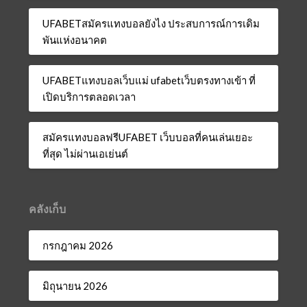
UFABETสมัครแทงบอลยังไง ประสบการณ์การเดิม
พันแห่งอนาคต
UFABETแทงบอลเว็บแม่ ufabetเว็บตรงทางเข้า ที่
เปิดบริการตลอดเวลา
สมัครแทงบอลฟรีUFABET เว็บบอลที่คนเล่นเยอะ
ที่สุด ไม่ผ่านเอเย่นต์
คลังเก็บ
กรกฎาคม 2026
มิถุนายน 2026