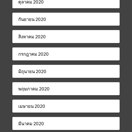
ตุลาคม 2020
กันยายน 2020
สิงหาคม 2020
กรกฎาคม 2020
มิถุนายน 2020
พฤษภาคม 2020
เมษายน 2020
มีนาคม 2020