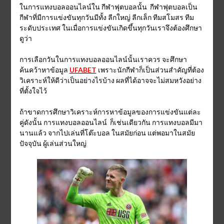
ในการแทงบอลออนไลน์ใน กีฬาฟุตบอลนั้น กีฬาฟุตบอลเป็น
กีฬาที่มีการแข่งขันทุกวันมีทั้ง ลีกใหญ่ ลีกเล็ก ทีมสโมสร ทีม
ระดับประเทศ ในเมื่อการแข่งขันเกิดขึ้นทุกวันเราจึงต้องศึกษา
ดูว่า
การเลือกวันในการแทงบอลออนไลน์นั้นเราควร จะศึกษา
ค้นคว้าหาข้อมูล
UFABET
เพราะนักกีฬาก็เป็นส่วนสำคัญที่ต้อง
วิเคราะห์ให้ดีว่าเป็นอย่างไรบ้าง ผลที่ได้อาจจะไม่สมหวังอย่าง
ที่ตั้งใจไว้
ถ้าขาดการศึกษาวิเคราะห์การหาข้อมูลของการแข่งขันแต่ละ
คู่ดังนั้น การแทงบอลออนไลน์ ก็เช่นเดียวกัน การแทงบอลมีมา
นานแล้ว จากไปเล่นที่โต๊ะบอล ในสมัยก่อน แต่พอมาในสมัย
ปัจจุบัน ผู้เล่นส่วนใหญ่