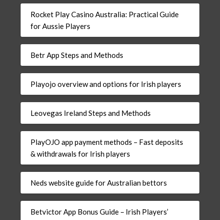
Rocket Play Casino Australia: Practical Guide
for Aussie Players
Betr App Steps and Methods
Playojo overview and options for Irish players
Leovegas Ireland Steps and Methods
PlayOJO app payment methods – Fast deposits
& withdrawals for Irish players
Neds website guide for Australian bettors
Betvictor App Bonus Guide – Irish Players’