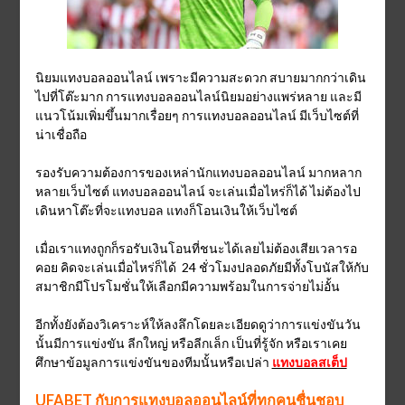
นิยมแทงบอลออนไลน์ เพราะมีความสะดวก สบายมากกว่าเดิน
ไปที่โต๊ะมาก การแทงบอลออนไลน์นิยมอย่างแพร่หลาย และมี
แนวโน้มเพิ่มขึ้นมากเรื่อยๆ การแทงบอลออนไลน์ มีเว็บไซต์ที่
น่าเชื่อถือ
รองรับความต้องการของเหล่านักแทงบอลออนไลน์ มากหลาก
หลายเว็บไซต์ แทงบอลออนไลน์ จะเล่นเมื่อไหร่ก็ได้ ไม่ต้องไป
เดินหาโต๊ะที่จะแทงบอล แทงก็โอนเงินให้เว็บไซต์
เมื่อเราแทงถูกก็รอรับเงินโอนที่ชนะได้เลยไม่ต้องเสียเวลารอ
คอย คิดจะเล่นเมื่อไหร่ก็ได้ 24 ชั่วโมงปลอดภัยมีทั้งโบนัสให้กับ
สมาชิกมีโปรโมชั่นให้เลือกมีความพร้อมในการจ่ายไม่อั้น
อีกทั้งยังต้องวิเคราะห์ให้ลงลึกโดยละเอียดดูว่าการแข่งขันวัน
นั้นมีการแข่งขัน ลีกใหญ่ หรือลีกเล็ก เป็นที่รู้จัก หรือเราเคย
ศึกษาข้อมูลการแข่งขันของทีมนั้นหรือเปล่า
แทงบอลสเต็ป
UFABET กับการแทงบอลออนไลน์ที่ทุกคนชื่นชอบ