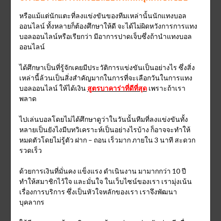
หรือแม้แต่นักแตะที่ลงแข่งขันของทีมเหล่านั้นนักแทงบอล
ออนไลน์ ทั้งหลายก็ต้องศึกษาให้ดี จะได้ไม่ผิดหวังการการแทง
บอลออนไลน์หรือเรียกว่า มีอาการปาดเจ็บซึ่งถ้านำแทงบอล
ออนไลน์
ได้ศึกษาเป็นที่รู้จักเคยมีประวัติการแข่งขันเป็นอย่างไร ซึ่งสิ่ง
เหล่านี้ล้วนเป็นสิ่งสำคัญมากในการที่จะเลือกวันในการแทง
บอลออนไลน์ ให้ได้เงิน
สูตรบาคาร่าที่ดีที่สุด
เพราะถ้าเรา
พลาด
ไปเล่นบอลโดยไม่ได้ศึกษาดูว่าในวันนั้นทีมที่ลงแข่งขันทั้ง
หลายเป็นยังไงมีบทวิเคราะห์เป็นอย่างไรบ้าง ก็อาจจะทำให้
หมดตัวโดยไม่รู้ตัว
ฝาก – ถอน เร็วมาก ภายใน 3 นาที สะดวก
รวดเร็ว
ด้วยการเงินที่มั่นคง แข็งแรง ดำเนินงาน มามากกว่า 10 ปี
ทำให้สมาชิกไว้ใจ และมั่นใจ ในเว็บไซน์ของเรา เรามุ่งเน้น
เรื่องการบริการ ซึ่งเป็นหัวใจหลักของเรา เราจึงพัฒนา
บุคลากร