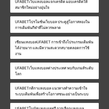
UFABETเว็บแทงบอลแจกเครดิต มอบเครดิตให้
สมาชิกใหม่อย่างอุ่นใจ
UFABETโปรโมชั่นเว็บบอล ประตูสู่โอกาสทองใน
การเดิมพันกีฬาที่ไม่ควรพลาด
เซียนแทงบอลUFABET การเข้าถึงโปรแกรมเดิมพัน
ได้ง่ายมาก และมีความสะดวกสบายตลอดการใช้
งาน
UFABETเว็บแทงบอลต่างประเทศ พบกับเกมส์ระดับ
โลก
UFABETกติกาแทงบอล แนวทางทำความเข้าใจ
ระบบเดิมพันเพื่อสร้างโอกาสชนะอย่างเป็นระบบ
UFABETโบนัสแทงบอลฟรี การเลือกแทงบอล