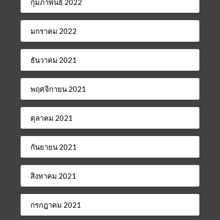
กุมภาพันธ์ 2022
มกราคม 2022
ธันวาคม 2021
พฤศจิกายน 2021
ตุลาคม 2021
กันยายน 2021
สิงหาคม 2021
กรกฎาคม 2021