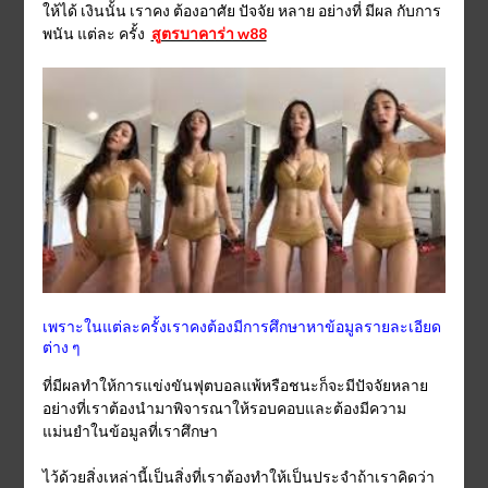
ให้ได้ เงินนั้น เราคง ต้องอาศัย ปัจจัย หลาย อย่างที่ มีผล กับการ
พนัน แต่ละ ครั้ง
สูตรบาคาร่า w88
เพราะในแต่ละครั้งเราคงต้องมีการศึกษาหาข้อมูลรายละเอียด
ต่าง ๆ
ที่มีผลทำให้การแข่งขันฟุตบอลแพ้หรือชนะก็จะมีปัจจัยหลาย
อย่างที่เราต้องนำมาพิจารณาให้รอบคอบและต้องมีความ
แม่นยำในข้อมูลที่เราศึกษา
ไว้ด้วยสิ่งเหล่านี้เป็นสิ่งที่เราต้องทำให้เป็นประจำถ้าเราคิดว่า