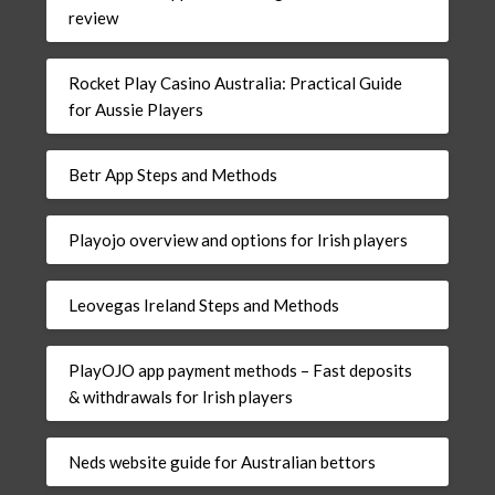
review
Rocket Play Casino Australia: Practical Guide
for Aussie Players
Betr App Steps and Methods
Playojo overview and options for Irish players
Leovegas Ireland Steps and Methods
PlayOJO app payment methods – Fast deposits
& withdrawals for Irish players
Neds website guide for Australian bettors