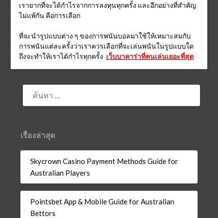
เรายากที่จะได้กำไรจากการลงทุนทุกครั้ง และอีกอย่างที่สำคัญ
ไม่แพ้กัน คือการเลือก
ที่จะนำรูปแบบต่าง ๆ
ของการพนันบอลมาใช้ให้เหมาะสมกับ
การพนันแต่ละครั้งว่าเราควรเลือกที่จะเล่นพนันในรูปแบบใด
ถึงจะทำให้เราได้กำไรทุกครั้ง
เว็บบาคาร่าที่คนเล่นเยอะที่สุด
ค้นหา
สำหรับ:
เรื่องล่าสุด
Skycrown Casino Payment Methods Guide for
Australian Players
Pointsbet App & Mobile Guide for Australian
Bettors