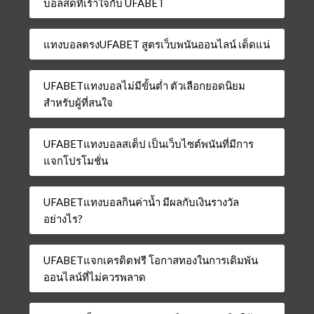
บอลสดที่เร้าใจกับ UFABET
แทงบอลตรงUFABET สูตรเว็บพนันออนไลน์ เด็ดแน่
UFABETแทงบอลไม่มีขั้นต่ำ ตัวเลือกยอดนิยม
สำหรับผู้ที่สนใจ
UFABETแทงบอลสเต็ป เป็นเว็บไซต์พนันที่มีการ
แจกโปรโมชั่น
UFABETแทงบอลกินค่าน้ำ มีผลกับเงินรางวัล
อย่างไร?
UFABETแจกเครดิตฟรี โอกาสทองในการเดิมพัน
ออนไลน์ที่ไม่ควรพลาด