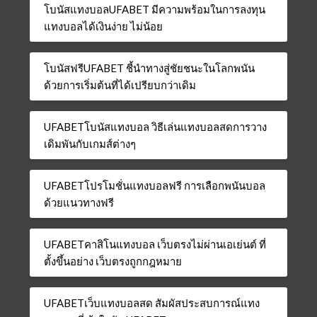
โบนัสแทงบอลUFABET มีความพร้อมในการลงทุน
แทงบอลได้เงินง่าย ไม่น้อย
โบนัสฟรีUFABET ชี้นำทางสู่ชัยชนะในโลกพนัน
ด้วยการเริ่มต้นที่ได้เปรียบกว่าเดิม
UFABETโบนัสแทงบอล วิธีเล่นแทงบอลสดการวาง
เดิมพันกับเกมส์ต่างๆ
UFABETโปรโมชั่นแทงบอลฟรี การเลือกพนันบอล
ด้วยแนวทางฟรี
UFABETคาสิโนแทงบอล เว็บตรงไม่ผ่านเอเย่นต์ ที่
ตั้งขึ้นอย่าง เว็บตรงถูกกฎหมาย
UFABETเว็บแทงบอลสด สัมผัสประสบการณ์แทง