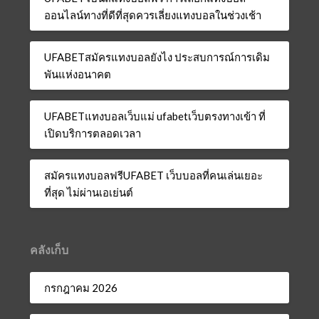
ออนไลน์ทางที่ดีที่สุดควรเลี่ยงแทงบอลในช่วงเช้า
UFABETสมัครแทงบอลยังไง ประสบการณ์การเดิม
พันแห่งอนาคต
UFABETแทงบอลเว็บแม่ ufabetเว็บตรงทางเข้า ที่
เปิดบริการตลอดเวลา
สมัครแทงบอลฟรีUFABET เว็บบอลที่คนเล่นเยอะ
ที่สุด ไม่ผ่านเอเย่นต์
คลังเก็บ
กรกฎาคม 2026