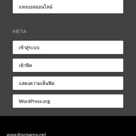
แทงบอลออนไลน์
META
เข้าสู่ระบบ
เข้าฟีด
แสดงความเห็นฟีด
WordPress.org
www.ilnormanno.net