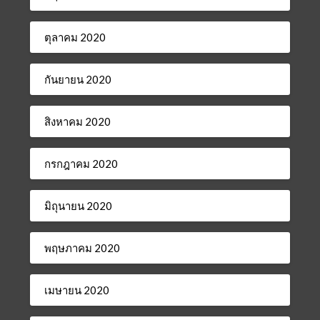
ตุลาคม 2020
กันยายน 2020
สิงหาคม 2020
กรกฎาคม 2020
มิถุนายน 2020
พฤษภาคม 2020
เมษายน 2020