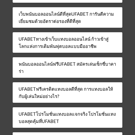
เว็บพนันบอลออนไลน์ดีที่สุดUFABET การันตีความ
เยี่ยมชมด้วยอัตราต่อรองที่ดีที่สุด
UFABETทางเข้าเว็บแทงบอลออนไลน์ ก้าวเข้าสู่
โลกแห่งการเดิมพันฟุตบอลแบบมืออาชีพ
พนันบอลออนไลน์ฟรีUFABET สมัครเล่นเซ็กซี่บาคา
ร่า
UFABETฟรีเครดิตแทงบอลดีที่สุด การแทงบอลให้
กับผู้เล่นใหม่อย่างไร?
UFABETโปรโมชั่นแทงบอลแจกจริง โปรโมชั่นแทง
บอลสุดคุ้มที่UFABET