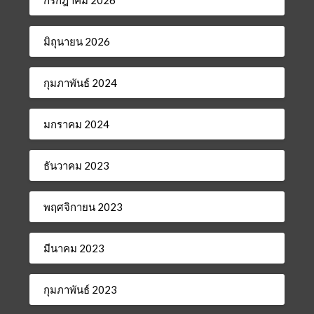
มิถุนายน 2026
กุมภาพันธ์ 2024
มกราคม 2024
ธันวาคม 2023
พฤศจิกายน 2023
มีนาคม 2023
กุมภาพันธ์ 2023