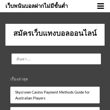
Skip
เว็บพนันบอลฝากไม่มีขั้นต่ำ
to
content
สมัครเว็บแทงบอลออนไลน์
ค้นหา
สำหรับ:
เรื่องล่าสุด
Skycrown Casino Payment Methods Guide for
Australian Players