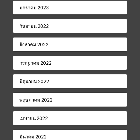
มกราคม 2023
กันยายน 2022
สิงหาคม 2022
กรกฎาคม 2022
มิถุนายน 2022
พฤษภาคม 2022
เมษายน 2022
มีนาคม 2022