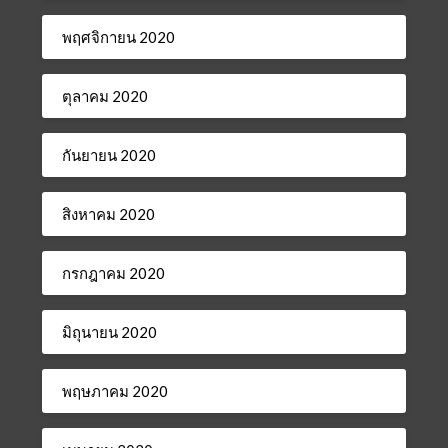
พฤศจิกายน 2020
ตุลาคม 2020
กันยายน 2020
สิงหาคม 2020
กรกฎาคม 2020
มิถุนายน 2020
พฤษภาคม 2020