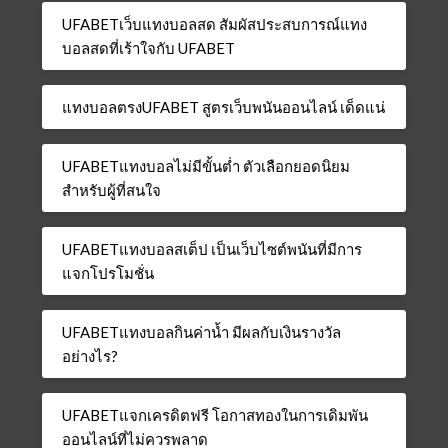
UFABETเว็บแทงบอลสด สัมผัสประสบการณ์แทง
บอลสดที่เร้าใจกับ UFABET
แทงบอลตรงUFABET สูตรเว็บพนันออนไลน์ เด็ดแน่
UFABETแทงบอลไม่มีขั้นต่ำ ตัวเลือกยอดนิยม
สำหรับผู้ที่สนใจ
UFABETแทงบอลสเต็ป เป็นเว็บไซต์พนันที่มีการ
แจกโปรโมชั่น
UFABETแทงบอลกินค่าน้ำ มีผลกับเงินรางวัล
อย่างไร?
UFABETแจกเครดิตฟรี โอกาสทองในการเดิมพัน
ออนไลน์ที่ไม่ควรพลาด