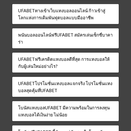
UFABETทางเข้าเว็บแทงบอลออนไลน์ ก้าวเข้าสู่
โลกแห่งการเดิมพันฟุตบอลแบบมืออาชีพ
พนันบอลออนไลน์ฟรีUFABET สมัครเล่นเซ็กซี่บาคา
ร่า
UFABETฟรีเครดิตแทงบอลดีที่สุด การแทงบอลให้
กับผู้เล่นใหม่อย่างไร?
UFABETโปรโมชั่นแทงบอลแจกจริง โปรโมชั่นแทง
บอลสุดคุ้มที่UFABET
โบนัสแทงบอลUFABET มีความพร้อมในการลงทุน
แทงบอลได้เงินง่าย ไม่น้อย