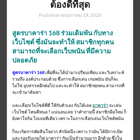
ต้องดีที่สุด
Posted on
พฤษภาคม 19, 2020
สูตรบาคาร่า 168 ร่วมเดิมพัน กับทาง
เว็บไซต์ ซึ่งมันจะทำให้ สมาชิกทุกคน
สามารถที่จะเลือกเว็บพนัน ที่มีความ
ปลอดภัย
สูตรบาคาร่า 168
เพื่อที่จะได้นำมาเปรียบเทียบ และวิเคราะห์
รวมถึง องค์ประกอบด้วย ซึ่งการเลือกเล่น เกมพนัน มันก็จะ
ไม่ใช่ อุปสรรคอีกต่อไป และจะทำให้ สมาชิกทุกคน สามารถที่
จะเข้ามาค้นหา
และเลือกเว็บไซต์ที่ดี ให้กับตัวเอง กันได้เลย
บาคาร่า
จะเล่น
เว็บไซต์ ไหนดีหนอ ? แน่นอนเลย ว่าคำถามนี้ สมาชิกมือใหม่ ก็
ยังคาใจกัน ไปเลยทีเดียว เพราะในการเลือกเล่นเว็บไซต์พนัน
ก็จะเกิดการตัดสินใจยาก สักนิดนึง เพราะว่ามัน ได้มีการเปิด
และรองรับเกมไพ่ บาคาร่า กันเป็นจำนวนมาก อีกด้วย ซึ่งใน