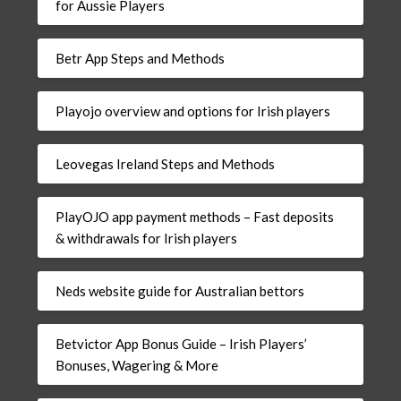
for Aussie Players
Betr App Steps and Methods
Playojo overview and options for Irish players
Leovegas Ireland Steps and Methods
PlayOJO app payment methods – Fast deposits
& withdrawals for Irish players
Neds website guide for Australian bettors
Betvictor App Bonus Guide – Irish Players’
Bonuses, Wagering & More