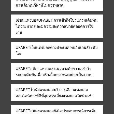
การเดิมพันกีฬาที่ไม่ควรพลาด
เซียนแทงบอลUFABET การเข้าถึงโปรแกรมเดิมพัน
ได้ง่ายมาก และมีความสะดวกสบายตลอดการใช้
งาน
UFABETเว็บแทงบอลต่างประเทศ พบกับเกมส์ระดับ
โลก
UFABETกติกาแทงบอล แนวทางทำความเข้าใจ
ระบบเดิมพันเพื่อสร้างโอกาสชนะอย่างเป็นระบบ
UFABETโบนัสแทงบอลฟรี การเลือกแทงบอล
ออนไลน์ทางที่ดีที่สุดควรเลี่ยงแทงบอลในช่วงเช้า
UFABETสมัครแทงบอลยังไง ประสบการณ์การเดิม