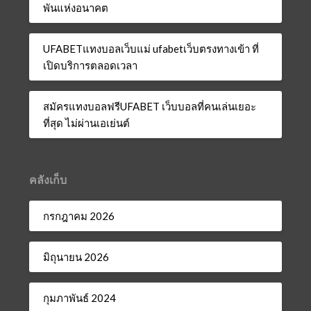
พันแห่งอนาคต
UFABETแทงบอลเว็บแม่ ufabetเว็บตรงทางเข้า ที่
เปิดบริการตลอดเวลา
สมัครแทงบอลฟรีUFABET เว็บบอลที่คนเล่นเยอะ
ที่สุด ไม่ผ่านเอเย่นต์
คลังเก็บ
กรกฎาคม 2026
มิถุนายน 2026
กุมภาพันธ์ 2024