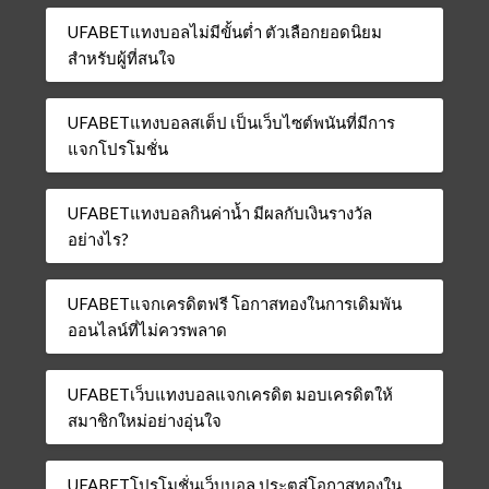
UFABETแทงบอลไม่มีขั้นต่ำ ตัวเลือกยอดนิยม
สำหรับผู้ที่สนใจ
UFABETแทงบอลสเต็ป เป็นเว็บไซต์พนันที่มีการ
แจกโปรโมชั่น
UFABETแทงบอลกินค่าน้ำ มีผลกับเงินรางวัล
อย่างไร?
UFABETแจกเครดิตฟรี โอกาสทองในการเดิมพัน
ออนไลน์ที่ไม่ควรพลาด
UFABETเว็บแทงบอลแจกเครดิต มอบเครดิตให้
สมาชิกใหม่อย่างอุ่นใจ
UFABETโปรโมชั่นเว็บบอล ประตูสู่โอกาสทองใน