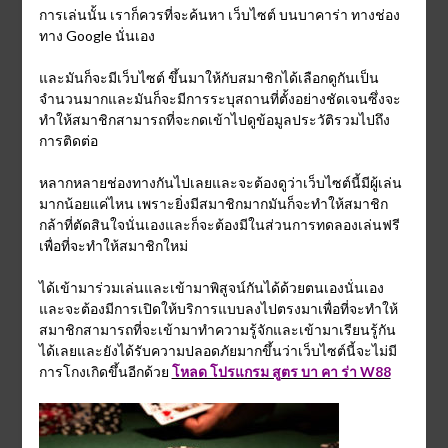
การเล่นนั้น เราก็ควรที่จะค้นหา เว็บไซต์ บนบาคาร่า ทางช่อง
ทาง Google นั่นเอง
และมันก็จะมีเว็บไซต์ ขึ้นมาให้กับสมาชิกได้เลือกดูกันเป็น
จำนวนมากและมันก็จะมีการระบุสถานที่ตั้งอย่างชัดเจนซึ่งจะ
ทำให้สมาชิกสามารถที่จะกดเข้าไปดูข้อมูลประวัติรวมไปถึง
การติดต่อ
หลากหลายช่องทางกันไปเลยและจะต้องดูว่าเว็บไซต์นี้มีผู้เล่น
มากน้อยแค่ไหน เพราะยิ่งมีสมาชิกมากมันก็จะทำให้สมาชิก
กล้าที่ตัดสินใจนั่นเองและก็จะต้องมีในส่วนการทดลองเล่นฟรี
เพื่อที่จะทำให้สมาชิกใหม่
ได้เข้ามาร่วมเล่นและเข้ามาพิสูจน์กันได้ด้วยตนเองนั่นเอง
และจะต้องมีการเปิดให้บริการแบบลงไปตรงมาเพื่อที่จะทำให้
สมาชิกสามารถที่จะเข้ามาทำความรู้จักและเข้ามาเรียนรู้กัน
ได้เลยและยังได้รับความปลอดภัยมากขึ้นว่าเว็บไซต์นี้จะไม่มี
การโกงเกิดขึ้นอีกด้วย
โหลด โปรแกรม สูตร บา คา ร่า W88