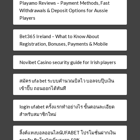
Playamo Reviews – Payment Methods, Fast
Withdrawals & Deposit Options for Aussie
Players
Bet365 Ireland – What to Know About
Registration, Bonuses, Payments & Mobile
Novibet Casino security guide for Irish players
สมัคร ufa bet ระบบคำนวณบิลไว บอลจบปุ๊บเงิน
เข้าปั๊บ ถอนออกได้ทันที
login ufabet ครั้งแรกทำอย่างไร ขั้นตอนละเอียด
สำหรับสมาชิกใหม่
ลิ้งค์แทงบอลออนไลน์UFABET โปรโมชั่นฝากเงิน