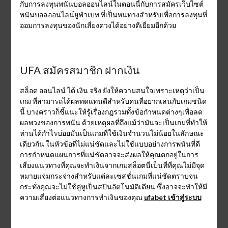
กับการลงทุนพนันบอลออนไลน์ในตอนนี้กับการสมัครเว็บไซต์
พนันบอลออนไลน์ยูฟ่าเบท ที่เป็นหนทางสำหรับเพื่อการลงทุนที่
ออมการลงทุนของนักเสี่ยงดวงได้อย่างดีเยี่ยมอีกด้วย
UFA สมัครสมาชิก ฝากเงิน
สล็อต ออนไลน์ ได้ เงิน จริง ยังให้ความสนใจเพราะเหตุว่าเป็น
เกม ที่สามารถได้ผลทดแทนดีสำหรับคนที่อยากเล่นกับเกมชนิด
นี้ บางคราวก็ชี้แนะให้รู้เรื่องกฎรวมทั้งข้อกำหนดต่างๆเพื่อลด
ผลพวงของการพนัน ด้วยเหตุผลที่ถึงแม้ว่ามันจะเป็นเกมที่ทำให้
ท่านได้กำไรบ่อยมันเป็นเกมที่ใช้เงินจำนวนไม่น้อยในลักษณะ
เดียวกัน ในหัวข้อที่ไม่แน่ชัดและไม่ใช้แบบอย่างการพนันที่ดี
การกำหนดแผนการที่แน่ชัดอาจจะส่งผลให้คุณตกอยู่ในการ
เสี่ยงแนวทางที่คุณจะทำเงินจากเกมสล็อตนี่เป็นที่ที่คุณไม่มีจุด
หมายแจ่มกระจ่างสำหรับแต่ละเซสชั่นเกมที่แน่ชัดตราบจน
กระทั่งคุณจะไม่ใช้คู่หูเป็นสปินอัตโนมัติเตียน ซึ่งอาจจะทำให้มี
ความเสี่ยงต่อแนวทางการทำเงินของคุณ
ufabet เข้าสู่ระบบ