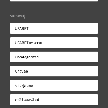
หมวดหมู่
UFABET
UFABETบทความ
Uncategorized
ข่าวบอล
ข่าวฟุตบอล
คาสิโนออนไลน์