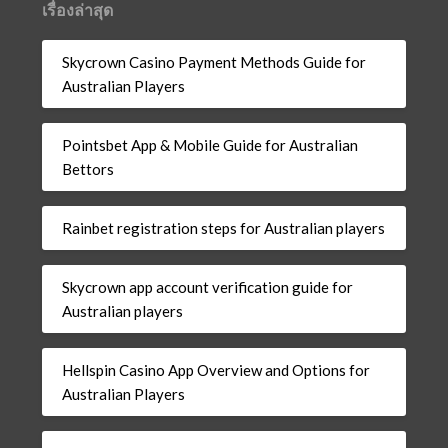
เรื่องล่าสุด
Skycrown Casino Payment Methods Guide for
Australian Players
Pointsbet App & Mobile Guide for Australian
Bettors
Rainbet registration steps for Australian players
Skycrown app account verification guide for
Australian players
Hellspin Casino App Overview and Options for
Australian Players