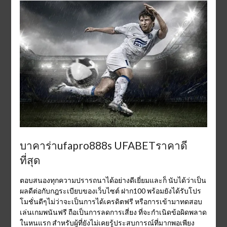
บาคาร่าufapro888s UFABETราคาดี
ที่สุด
ตอบสนองทุกความปรารถนาได้อย่างดีเยี่ยมและก็ นับได้ว่าเป็น
ผลดีต่อกับกฎระเบียบของเว็บไซต์ ฝาก100 พร้อมยังได้รับโปร
โมชั่นดีๆไม่ว่าจะเป็นการได้เครดิตฟรี หรือการเข้ามาทดสอบ
เล่นเกมพนันฟรี ถือเป็นการลดการเสี่ยง ที่จะกำเนิดข้อผิดพลาด
ในหนแรก สำหรับผู้ที่ยังไม่เคยรู้ประสบการณ์ที่มากพอเพียง