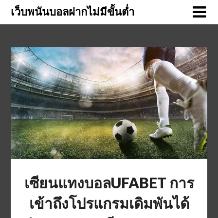
Skip
เว็บพนันบอลฝากไม่มีขั้นต่ำ
to
content
เซียนแทงบอลUFABET การ
เข้าถึงโปรแกรมเดิมพันได้