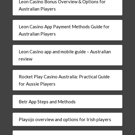
Leon Casino Bonus Overview & Options for
Australian Players
Leon Casino App Payment Methods Guide for
Australian Players
Leon Casino app and mobile guide – Australian
review
Rocket Play Casino Australia: Practical Guide
for Aussie Players
Betr App Steps and Methods
Playojo overview and options for Irish players