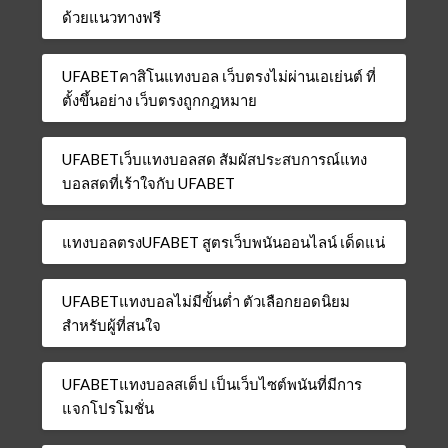
ด้วยแนวทางฟรี
UFABETคาสิโนแทงบอล เว็บตรงไม่ผ่านเอเย่นต์ ที่
ตั้งขึ้นอย่าง เว็บตรงถูกกฎหมาย
UFABETเว็บแทงบอลสด สัมผัสประสบการณ์แทง
บอลสดที่เร้าใจกับ UFABET
แทงบอลตรงUFABET สูตรเว็บพนันออนไลน์ เด็ดแน่
UFABETแทงบอลไม่มีขั้นต่ำ ตัวเลือกยอดนิยม
สำหรับผู้ที่สนใจ
UFABETแทงบอลสเต็ป เป็นเว็บไซต์พนันที่มีการ
แจกโปรโมชั่น