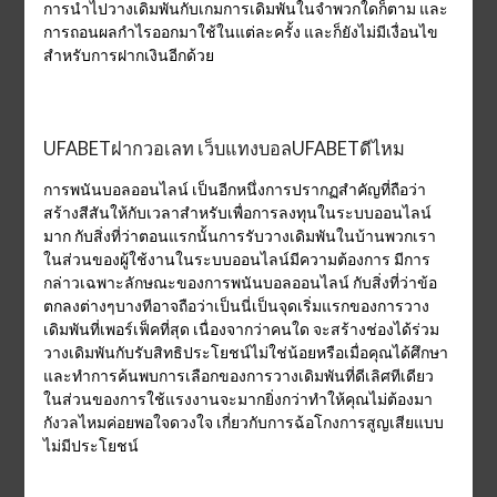
การนำไปวางเดิมพันกับเกมการเดิมพันในจำพวกใดก็ตาม และ
การถอนผลกำไรออกมาใช้ในแต่ละครั้ง และก็ยังไม่มีเงื่อนไข
สำหรับการฝากเงินอีกด้วย
UFABETฝากวอเลท เว็บแทงบอลUFABETดีไหม
การพนันบอลออนไลน์ เป็นอีกหนึ่งการปรากฏสำคัญที่ถือว่า
สร้างสีสันให้กับเวลาสำหรับเพื่อการลงทุนในระบบออนไลน์
มาก กับสิ่งที่ว่าตอนแรกนั้นการรับวางเดิมพันในบ้านพวกเรา
ในส่วนของผู้ใช้งานในระบบออนไลน์มีความต้องการ มีการ
กล่าวเฉพาะลักษณะของการพนันบอลออนไลน์ กับสิ่งที่ว่าข้อ
ตกลงต่างๆบางทีอาจถือว่าเป็นนี่เป็นจุดเริ่มแรกของการวาง
เดิมพันที่เพอร์เฟ็คที่สุด เนื่องจากว่าคนใด จะสร้างช่องได้ร่วม
วางเดิมพันกับรับสิทธิประโยชน์ไม่ใช่น้อยหรือเมื่อคุณได้ศึกษา
และทำการค้นพบการเลือกของการวางเดิมพันที่ดีเลิศทีเดียว
ในส่วนของการใช้แรงงานจะมากยิ่งกว่าทำให้คุณไม่ต้องมา
กังวลไหมค่อยพอใจดวงใจ เกี่ยวกับการฉ้อโกงการสูญเสียแบบ
ไม่มีประโยชน์