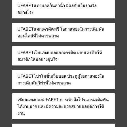
UFABETแทงบอลกินค่าน้ำ มีผลกับเงินรางวัล
อย่างไร?
UFABETแจกเครดิตฟรี โอกาสทองในการเดิมพัน
ออนไลน์ที่ไม่ควรพลาด
UFABETเว็บแทงบอลแจกเครดิต มอบเครดิตให้
สมาชิกใหม่อย่างอุ่นใจ
UFABETโปรโมชั่นเว็บบอล ประตูสู่โอกาสทองใน
การเดิมพันกีฬาที่ไม่ควรพลาด
เซียนแทงบอลUFABET การเข้าถึงโปรแกรมเดิมพัน
ได้ง่ายมาก และมีความสะดวกสบายตลอดการใช้
งาน