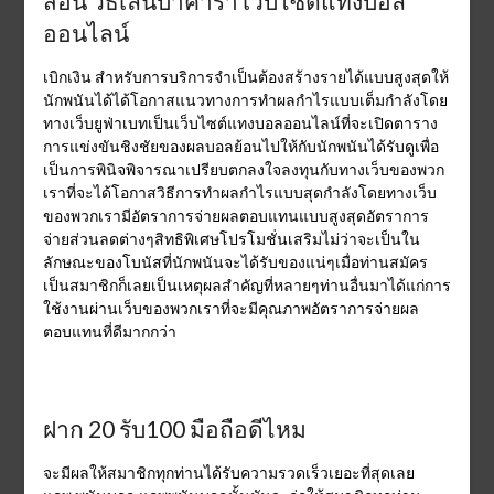
สอน วิธีเล่นบาคาร่า เว็บไซต์แทงบอล
ออนไลน์
เบิกเงิน สำหรับการบริการจำเป็นต้องสร้างรายได้แบบสูงสุดให้
นักพนันได้ได้โอกาสแนวทางการทำผลกำไรแบบเต็มกำลังโดย
ทางเว็บยูฟ่าเบทเป็นเว็บไซต์แทงบอลออนไลน์ที่จะเปิดตาราง
การแข่งขันชิงชัยของผลบอลย้อนไปให้กับนักพนันได้รับดูเพื่อ
เป็นการพินิจพิจารณาเปรียบตกลงใจลงทุนกับทางเว็บของพวก
เราที่จะได้โอกาสวิธีการทำผลกำไรแบบสุดกำลังโดยทางเว็บ
ของพวกเรามีอัตราการจ่ายผลตอบแทนแบบสูงสุดอัตราการ
จ่ายส่วนลดต่างๆสิทธิพิเศษโปรโมชั่นเสริมไม่ว่าจะเป็นใน
ลักษณะของโบนัสที่นักพนันจะได้รับของแน่ๆเมื่อท่านสมัคร
เป็นสมาชิกก็เลยเป็นเหตุผลสำคัญที่หลายๆท่านอื่นมาได้แก่การ
ใช้งานผ่านเว็บของพวกเราที่จะมีคุณภาพอัตราการจ่ายผล
ตอบแทนที่ดีมากกว่า
ฝาก 20 รับ100 มือถือดีไหม
จะมีผลให้สมาชิกทุกท่านได้รับความรวดเร็วเยอะที่สุดเลย