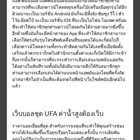
แอพ พนันบอล แอพพนันบอลนั้นมันจะก่อให้สมาชิกทุกท่าน
สามารถที่จะเลือกดาวน์โหลดทุกเครื่องไม้เครื่องมือทุกรุ่นได้อีก
ด้วยน่าจะเป็นเวอร์ชั่น Android มันก็จะมีทั้งยัง ซัมซุง วีโว่ หัว
โว้ย อ๊อฟโป้ จะเป็นเวอร์ชั่น iOS ที่จะเป็นไอโฟน ไอแพด พร้อม
ที่จะทำให้สมาชิกทุกท่านดาวน์โหลดกันได้ง่ายดายมากยิ่งขึ้น
อีกด้วยซึ่งมันก็จะมีหน้าตาของ App ที่จะทำให้สมาชิกสามารถ
เลือกให้ตรงกับรุ่นโทรศัพท์เคลื่อนที่ของตนได้และก็ต่อไปก็
เลือกดาวน์โหลดรวมทั้งกระทำติดตามกันได้เลยซึ่งเมื่อจัดตั้ง
เสร็จแล้วพวกเราก็กดไปสำนักงานตั้งค่าและก็เปิดให้มีการเข้า
ถึงจากนั้นก็สามารถที่จะกระทำการเลือกเล่นเกมพนันบอลกัน
ได้อย่างในทันทีรวมทั้งมันก็ยังมีมากมายลีกให้กับสมาชิกทุก
ท่านสามารถเลือกเล่นได้ผ่านบนหน้าแอพมันเองโดยที่ครั้งถัด
มาสมาชิกไม่จำเป็นที่จะต้องกดไปที่หน้าเว็บไซต์พนันอีกต่อไป
แล้ว
เว็บบอลชุด UFA ค่าน้ำสูงต้องเว็บ
ราคาบอลเยี่ยมที่สุด สำหรับการลงทุนที่จะทำให้คุณสร้างช่อง
ทางได้เงินเพิ่มขึ้นเรื่อยๆเรื่อยๆในแต่ละครั้งนั้น การเดิมพัน
ออนไลน์ถือว่าเป็นการลงทุนอีกแบบหนึ่งที่ดีนิยม หรือสามารถ