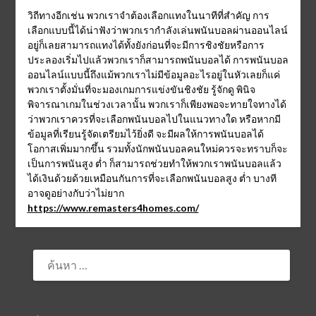
วิถีทางอีกเช่น พวกเราจำต้องเลือกแทงในนาทีที่สำคัญ การ
เลือกแบบนี้ได้น่าฟังว่าพวกเรากำลังเล่นพนันบอลผ่านออนไลน์
อยู่ก็เลยสามารถแทงได้ทั้งยังก่อนที่จะมีการชิงชัยหรือการ
ประลองเริ่มไปแล้วพวกเราก็สามารถพนันบอลได้ การพนันบอล
ออนไลน์แบบนี้ถึงแม้พวกเราไม่มีข้อมูลอะไรอยู่ในหัวเลยก็แค่
พวกเราตั้งมั่นที่จะมองเกมการแข่งขันชิงชัย รู้จักดู พินิจ
พิจารณาเกมในช่วงเวลานั้น พวกเราก็เพียงพอจะทายใจทางได้
ว่าพวกเราควรที่จะเลือกพนันบอลไปในแนวทางใด หรือหากมี
ข้อมูลที่เรียนรู้จัดเตรียมไว้ยิ่งดี จะมีผลให้การพนันบอลได้
โอกาสเพิ่มมากขึ้น รวมทั้งนักพนันบอลคนใหม่ควรจะทราบก็จะ
เป็นการพนันสูง ต่ำ ก็สามารถช่วยทำให้พวกเราพนันบอลแล้ว
ได้เงินด้วยด้วยเหมือนกันการที่จะเลือกพนันบอลสูง ต่ำ บางที
อาจดูอย่างกับว่าไม่ยาก
https://www.remasters4homes.com/
ค้นหา
สำหรับ: