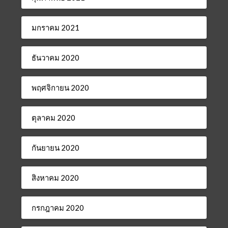
มกราคม 2021
ธันวาคม 2020
พฤศจิกายน 2020
ตุลาคม 2020
กันยายน 2020
สิงหาคม 2020
กรกฎาคม 2020