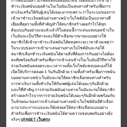
การพนันบอล เว็บไซต์แทงบอลออนไลน์ ในตอนนี้การเข้ามา
ชำระเงินพนันบอลด้านในเว็บมันเป็นหนทางสำหรับเพื่อการ
หาเงินเสริมให้กับผู้เล่นได้เยอะมากๆเพราะว่าในระบบของการ
เข้ามาชำระเงินพนันผ่านทางหน้าเว็บไซต์มันเป็นแถวทางที่
เยี่ยมที่สุดรวมทั้งที่สำคัญทำให้สมาชิกสร้างผลกำไรได้ทุก
ต้นแบบกันอย่างแน่แท้ แล้วก็ในตอนนี้การเล่นแทงบอลข้างใน
เว็บมันจะเป็นวิถีทางและก็มีตัวเลือกมากมายแบบอย่างให้
สมาชิกได้เข้ามาชำระเงินพนันได้ตลอดระยะเวลาด้วยเหตุว่า
ในระบบของการเข้ามาเล่นผ่านทางเว็บไซต์มันจะก่อให้
สมาชิกเลือกชำระเงินพนันได้ตามสิ่งที่ต้องการกันอย่างไม่ต้อง
สงสัยพร้อมกับสำหรับเพื่อการเข้าเล่นข้างในเว็บมันมีวิถีทางให้
จ่ายเงินพนันตลอดระยะเวลารวมทั้งเว็บไซต์แทงบอลเองก็ได้
เปิดให้บริการตลอด 1 วันกันอีกด้วย รวมทั้งสำหรับเพื่อการพนัน
บอลผ่านทางหน้าเว็บมันจะก่อให้สมาชิกเลือกหนทางสำหรับ
การหาเงินรวมทั้งทำเงินให้กับเพศผู้เล่นได้เยอะๆกันอีกด้วย
และก็ที่สำคัญ การจ่ายเงินพนันผ่านทางเว็บมันจะก่อให้สมาชิก
สร้างผลกำไรจากการจ่ายเงินพนันได้เยอะๆกันอีกด้วยพร้อมกับ
ในลักษณะของการเข้าเล่นผ่านทางหน้าเว็บไซต์มันมีตัวเลือก
นานาประการแบบและก็ยังส่งผลให้สมาชิกเลือกแบบอย่าง
สำหรับเพื่อการชำระเงินพนันได้ตามความชอบพอกันอย่างยิ่ง
จริงๆ
UFABET เว็บตรง