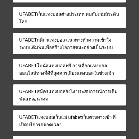
UFABETเว็บแทงบอลต่างประเทศ พบกับเกมส์ระดับ
โลก
UFABETกติกาแทงบอล แนวทางทำความเข้าใจ
ระบบเดิมพันเพื่อสร้างโอกาสชนะอย่างเป็นระบบ
UFABETโบนัสแทงบอลฟรี การเลือกแทงบอล
ออนไลน์ทางที่ดีที่สุดควรเลี่ยงแทงบอลในช่วงเช้า
UFABETสมัครแทงบอลยังไง ประสบการณ์การเดิม
พันแห่งอนาคต
UFABETแทงบอลเว็บแม่ ufabetเว็บตรงทางเข้า ที่
เปิดบริการตลอดเวลา