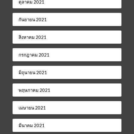
ตุลาคม 2021
กันยายน 2021
สิงหาคม 2021
กรกฎาคม 2021
มิถุนายน 2021
พฤษภาคม 2021
เมษายน 2021
มีนาคม 2021