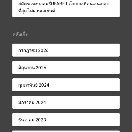
สมัครแทงบอลฟรีUFABET เว็บบอลที่คนเล่นเยอะ
ที่สุด ไม่ผ่านเอเย่นต์
คลังเก็บ
กรกฎาคม 2026
มิถุนายน 2026
กุมภาพันธ์ 2024
มกราคม 2024
ธันวาคม 2023