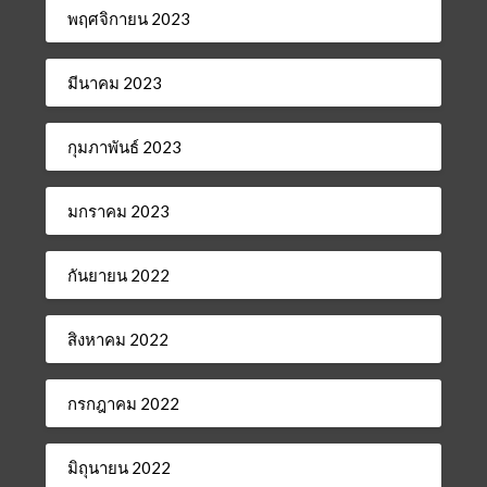
พฤศจิกายน 2023
มีนาคม 2023
กุมภาพันธ์ 2023
มกราคม 2023
กันยายน 2022
สิงหาคม 2022
กรกฎาคม 2022
มิถุนายน 2022