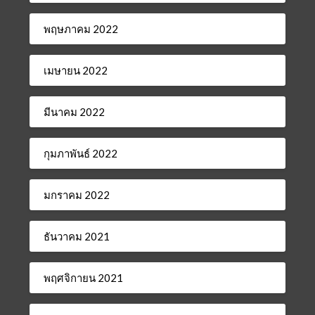
พฤษภาคม 2022
เมษายน 2022
มีนาคม 2022
กุมภาพันธ์ 2022
มกราคม 2022
ธันวาคม 2021
พฤศจิกายน 2021