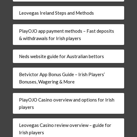
Leovegas Ireland Steps and Methods
PlayOJO app payment methods – Fast deposits
& withdrawals for Irish players
Neds website guide for Australian bettors
Betvictor App Bonus Guide – Irish Players’
Bonuses, Wagering & More
PlayOJO Casino overview and options for Irish
players
Leovegas Casino review overview – guide for
Irish players