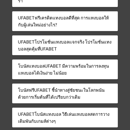
ร่า
UFABETฟรีเครดิตแทงบอลดีที่สุด การแทงบอลให้
กับผู้เล่นใหม่อย่างไร?
UFABETโปรโมชั่นแทงบอลแจกจริง โปรโมชั่นแทง
บอลสุดคุ้มที่UFABET
โบนัสแทงบอลUFABET มีความพร้อมในการลงทุน
แทงบอลได้เงินง่าย ไม่น้อย
โบนัสฟรีUFABET ชี้นำทางสู่ชัยชนะในโลกพนัน
ด้วยการเริ่มต้นที่ได้เปรียบกว่าเดิม
UFABETโบนัสแทงบอล วิธีเล่นแทงบอลสดการวาง
เดิมพันกับเกมส์ต่างๆ