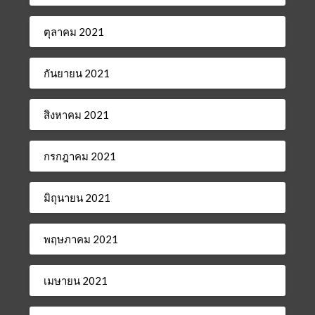
ตุลาคม 2021
กันยายน 2021
สิงหาคม 2021
กรกฎาคม 2021
มิถุนายน 2021
พฤษภาคม 2021
เมษายน 2021