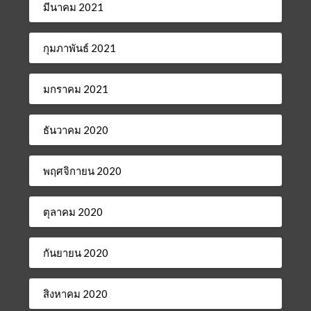
มีนาคม 2021
กุมภาพันธ์ 2021
มกราคม 2021
ธันวาคม 2020
พฤศจิกายน 2020
ตุลาคม 2020
กันยายน 2020
สิงหาคม 2020