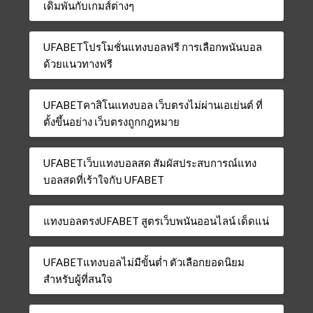
เดิมพันกับเกมส์ต่างๆ
UFABETโปรโมชั่นแทงบอลฟรี การเลือกพนันบอล
ด้วยแนวทางฟรี
UFABETคาสิโนแทงบอล เว็บตรงไม่ผ่านเอเย่นต์ ที่
ตั้งขึ้นอย่าง เว็บตรงถูกกฎหมาย
UFABETเว็บแทงบอลสด สัมผัสประสบการณ์แทง
บอลสดที่เร้าใจกับ UFABET
แทงบอลตรงUFABET สูตรเว็บพนันออนไลน์ เด็ดแน่
UFABETแทงบอลไม่มีขั้นต่ำ ตัวเลือกยอดนิยม
สำหรับผู้ที่สนใจ