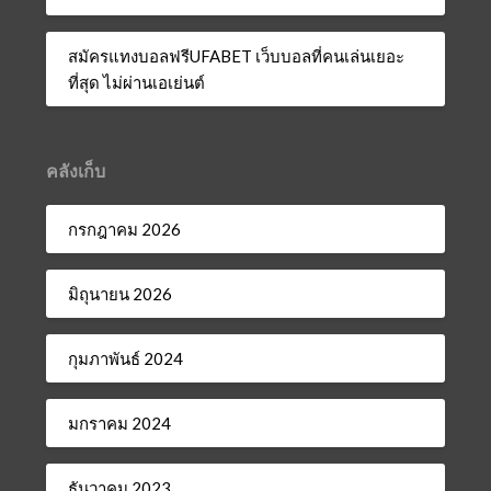
สมัครแทงบอลฟรีUFABET เว็บบอลที่คนเล่นเยอะ
ที่สุด ไม่ผ่านเอเย่นต์
คลังเก็บ
กรกฎาคม 2026
มิถุนายน 2026
กุมภาพันธ์ 2024
มกราคม 2024
ธันวาคม 2023