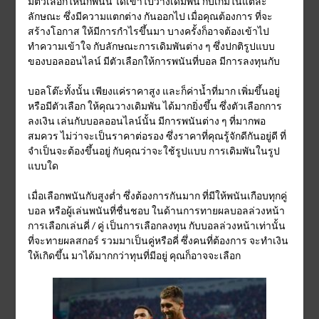
มีตัวเลือกให้นักพนัน ได้เข้าไปวางเดิมพัน กับเกมในแต่ละ
ลักษณะ ซึ่งมีความแตกต่าง กันออกไป เมื่อคุณต้องการ ที่จะ
สร้างโอกาส ให้มีการกำไรขึ้นมา บางครั้งก็อาจต้องเข้าไป
ทำความเข้าใจ กับลักษณะการเดิมพันต่าง ๆ ซึ่งปกติรูปแบบ
ของบอลออนไลน์ มีตัวเลือกให้การพนันที่บอล มีการลงทุนกับ
บอลโต๊ะทั้งนั้น เพียงแค่ราคาสูง และก็ค่าน้ำที่มาก เพิ่มขึ้นอยู่
หรือมีตัวเลือก ให้คุณวางเดิมพัน ได้มากยิ่งขึ้น
ซึ่งตัวเลือกการ
ลงเงิน เล่นกับบอลออนไลน์นั้น มีการพนันต่าง ๆ ที่มากพอ
สมควร ไม่ว่าจะเป็นราคาต่อรอง ซึ่งราคาที่คุณรู้จักดีกันอยู่ดี ที่
จำเป็นจะต้องขึ้นอยู่ กับคุณว่าจะใช้รูปแบบ การเดิมพันในรูป
แบบใด
เมื่อเลือกพนันกับสูงต่ำ ซึ่งต้องการกันมาก ที่มีให้พนันเกือบทุกคู่
บอล หรือผู้เล่นพนันที่ชื่นชอบ ในด้านการทายผลบอลล่วงหน้า
การเลือกเล่นคี่ / คู่ เป็นการเลือกลงทุน กับบอลล่วงหน้าเท่านั้น
ที่จะทายผลสกอร์ รวมมาเป็นคู่หรือคี่ ซึ่งคนที่ต้องการ จะทำเงิน
ให้เกิดขึ้น มาได้มากกว่าทุนที่มีอยู่ คุณก็อาจจะเลือก