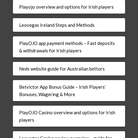
Playojo overview and options for Irish players
Leovegas Ireland Steps and Methods
PlayOJO app payment methods – Fast deposits
& withdrawals for Irish players
Neds website guide for Australian bettors
Betvictor App Bonus Guide – Irish Players’
Bonuses, Wagering & More
PlayOJO Casino overview and options for Irish
players
Leovegas Casino review overview – guide for