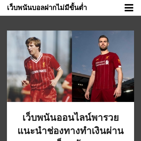
Skip
เว็บพนันบอลฝากไม่มีขั้นต่ำ
to
content
เว็บพนันออนไลน์พารวย
แนะนำช่องทางทำเงินผ่าน