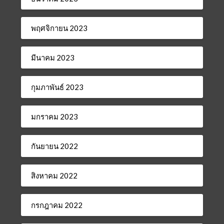
พฤศจิกายน 2023
มีนาคม 2023
กุมภาพันธ์ 2023
มกราคม 2023
กันยายน 2022
สิงหาคม 2022
กรกฎาคม 2022