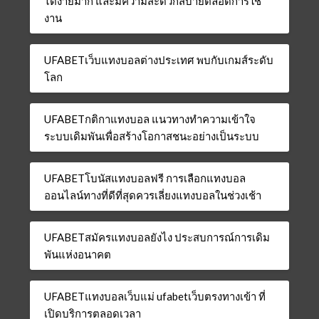
ได้ง่ายมาก และมีความสะดวกสบายตลอดการใช้
งาน
UFABETเว็บแทงบอลต่างประเทศ พบกับเกมส์ระดับ
โลก
UFABETกติกาแทงบอล แนวทางทำความเข้าใจ
ระบบเดิมพันเพื่อสร้างโอกาสชนะอย่างเป็นระบบ
UFABETโบนัสแทงบอลฟรี การเลือกแทงบอล
ออนไลน์ทางที่ดีที่สุดควรเลี่ยงแทงบอลในช่วงเช้า
UFABETสมัครแทงบอลยังไง ประสบการณ์การเดิม
พันแห่งอนาคต
UFABETแทงบอลเว็บแม่ ufabetเว็บตรงทางเข้า ที่
เปิดบริการตลอดเวลา