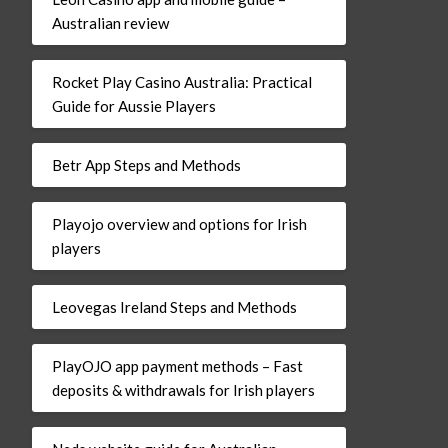
Australian review
Rocket Play Casino Australia: Practical
Guide for Aussie Players
Betr App Steps and Methods
Playojo overview and options for Irish
players
Leovegas Ireland Steps and Methods
PlayOJO app payment methods – Fast
deposits & withdrawals for Irish players