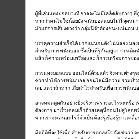
ผู้ที่เล่นแทงบอลบางที อาจจะไม่มีเคล็ดลับต่างๆ ที
หากว่าคนไม่ใช่น้อยยัง พนันบอลแบบไม่มี จุดหมาย
มัวแต่การเสียงดวงว่า กลุ่มนี่จำต้องชนะแน่นอน
บรรลุความสำเร็จได้ ยากแน่นอนดังโน่นลอง มองแ
สำหรับ การพนันบอล ซึ่งเป็นที่รู้กันอยู่ว่า การเดิมพ
แล้ว ก็ความพร้อมเพรียงและ ก็การเตรียมการของผู้
การแทงบอลแบบ ออนไลน์ด้วยแล้ว จังหวะต่างๆจะเกิด
ช่วย ทำให้การพนันบอล ออนไลน์มีความ รวมเร็วมาก
เลย แต่ว่าถ้าหาก เสียกำไรสำหรับเพื่อ การพนันบอ
อาจหมดตูดกันอย่างยิ่งจริงๆ เพราะอะไรนะหรือ เพร
ต้องการ มาเร็วเคลมเร็วด้วย เหตุนี้ก่อนไปสู่โลก
พวกเราจะเล่นอะไรก็จำเป็น ต้องรู้เรื่องรู้ราวเคล
มีสถิติที่จะใช้เพื่อ สำหรับการตกลงใจ ดังเช่นว่า 