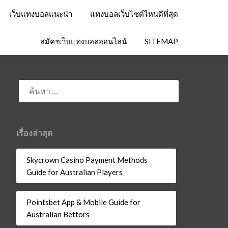
เว็บแทงบอลแนะนำ
แทงบอลเว็บไซต์ไหนดีที่สุด
สมัครเว็บแทงบอลออนไลน์
SITEMAP
ค้นหา
สำหรับ:
เรื่องล่าสุด
Skycrown Casino Payment Methods
Guide for Australian Players
Pointsbet App & Mobile Guide for
Australian Bettors