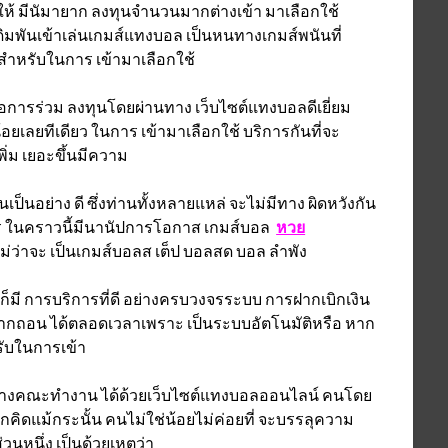
ให้ มีนัมายาก ลงทุนจำนวนมากต่างเข้า มาเลือกใช้
ิมพันเข้าเล่นเกมส์แทงบอล เป็นหนทางเกมส์พนันที่
สำหรับในการ เข้ามาเลือกใช้
พื่อการร่วม ลงทุนโดยผ่านทาง เว็บไซต์แทงบอลดีเยี่ยม
น้อยเลยทีเดียว ในการ เข้ามาเลือกใช้ บริการกันที่จะ
ิ่ม เยอะขึ้นมีความ
ป็นอย่าง ดี ซึ่งท่านทั้งหลายแหล่ จะไม่มีทาง ผิดหวังกัน
าร ในคราวนี้มีนานัปการโอกาส เกมส์บอล
หวย
ม่ว่าจะ เป็นเกมส์บอลส เต็ป บอลสด บอล ลำพัง
ล้วก็มี การบริการที่ดี อย่างครบวงจรระบบ การฝากเบิกเงิน
ฝากถอน ได้ตลอดเวลาเพราะ เป็นระบบอัตโนมัติหรือ หาก
หรับในการเข้า
กทางคณะทำงาน ได้ด้วยเว็บไซต์แทงบอลออนไลน์ คนโดย
ึกคิดแม้กระนั้น คนไม่ใช่น้อยไม่ค่อยที่ จะบรรลุความ
นหนึ่ง เป็นด้วยเหตุว่า