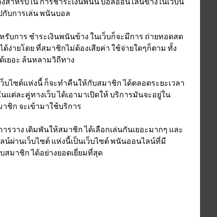
งสำหรับใน การชำระเงินพนัน บอลออนไลน์ข้างในเว็บนี้
ไปกับการเล่น พนันบอล
หรับการ ชำระเงินพนันข้าง ในเว็บก็จะมีการ ถ่ายทอดสด
ได้ง่ายโดย ที่สมาชิกไม่ต้องเสียค่า ใช้จ่ายใดๆก็ตาม ทั้ง
ด้เยอะ ล้นหลามวิถีทาง
ว็บไซต์แห่งนี้ ก็จะทำคืนให้กับสมาชิก ได้ตลอดระยะเวลา
แต่ละคู่ทางเว็บ ได้เอามาเปิดให้ บริการมันจะอยู่ใน
าสมาชิก จะเข้ามาใช้บริการ
อการวาง เดิมพันให้สมาชิก ได้เลือกเล่นกันเยอะมากๆ และ
ผ่านเว็บไซต์ แห่งนี้เป็นเว็บไซต์ พนันออนไลน์ที่มี
สมาชิก ได้อย่างยอดเยี่ยมที่สุด