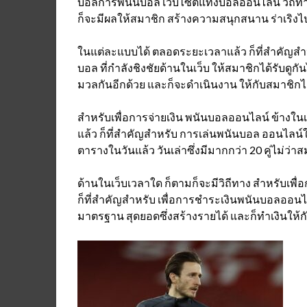
บอลการพนันบอล เว็บไซต์แทงบอลออนไลน์ วิถีทา
ก็จะมีผลให้สมาชิก สร้างความสนุกสนาน ร่าเริง
ในแต่ละแบบได้ ตลอดระยะเวลาแล้ว ก็ที่สำคัญสำ
บอล ที่กำลังชิงชัยด้านในเว็บ ให้สมาชิกได้รับดูกัน
มวลกันอีกด้วย และก็จะดำเนินงาน ให้กับสมาชิกไ
สำหรับเพื่อการจ่ายเงิน พนันบอลออนไลน์ ข้างในเ
แล้ว ก็ที่สำคัญสำหรับ การเล่นพนันบอล ออนไลน์ใน
ตารางในวันแล้ว วันเล่าซึ่งมีมากกว่า 20 คู่ไม่ว่
ด้านในเว็บเวลาใด ก็ตามก็จะมีวิถีทาง สำหรับเพื่
ก็ที่สำคัญสำหรับ เพื่อการชำระเงินพนันบอลออนไลน์
มาตรฐาน สุดยอดซึ่งสร้างรายได้ และก็ทำเงินให้กับ