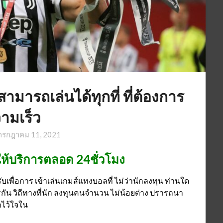
ามารถเล่นได้ทุกที่ ที่ต้องการ
ามเร็ว
กรกฎาคม 11, 2021
 ให้บริการตลอด 24ชั่วโมง
เพื่อการ เข้าเล่นเกมส์แทงบอลที่ ไม่ว่านักลงทุน ท่านใด
รกัน วิถีทางที่นัก ลงทุนคนจำนวน ไม่น้อยต่าง ปรารถนา
าไว้ใจใน