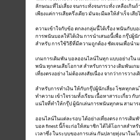
ลักษณะที่ไม่เสี่ยง จนกระทั่งจนกระทั่ง เหลือเกินถ้
เพียงแค่การเสียครึ่งเดียว มันจะมีผลให้สำเร็จ เสีย
ความเข้าใจกับข้อ ตกลงกลุ่มนี้ได้เรื่อง พนันกับบ
การพนันบอลให้ได้เงิน การนำเสนอนี้เพื่อ กรุ๊ปผู้
สำหรับ การใช้วิธีที่มีความถูกต้อง ชัดเจนเพื่อนำ
เกมการเดิมพัน บอลออนไลน์ในทุก แบบอย่างใน แต่ละ
พนัน ทุกคนเสียโอกาส สำหรับการวาง เดิมพันเก
เที่ยงตรงอย่าง ไม่ต้องสงสัยเนื่อง จากว่าการวางเ
สำหรับการทำเงิน ให้กับกรุ๊ปผู้นักเสี่ยง โชคทุกคน
ทำความ เข้าใจรวมทั้งเรียน เนื้อหาสาระเกี่ยว กั
แน่ใจที่ทำให้กรุ๊ป ผู้นักเล่นการพนันทุกคน สาม
ออนไลน์ในแต่ละรอบ ได้อย่างเที่ยงตรง การเดิม
บอล finest นี้ก็จะก่อให้สมาชิก ได้ได้โอกาสสำ
เวลาซึ่ง ในระบบของการเล่น กันปลายทุ่งนาในเว็บ