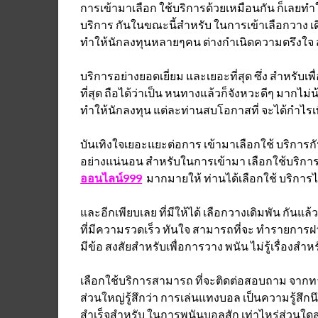
การเข้ามาเลือก ใช้บริการด้วยเหมือนกัน ก็เลยทำ
บริการ กันในขณะนี้สำหรับ ในการเข้าเลือกวาง เด
ทำให้นักลงทุนหลายๆคน ต่างกำเนิดความตรึงใจ 
บริการอย่างยอดเยี่ยม และเยอะที่สุด ซึ่ง สำหรับเ
ที่สุด ถือได้ว่าเป็น หนทางแล้วก็จังหวะดีๆ มากไม่
ทำให้นักลงทุน แต่ละท่านสบโอกาสที่ จะได้กำไรเพ
บันเทิงใจเยอะแยะต่อการ เข้ามาเลือกใช้ บริการกันเ
อย่างแน่นอน สำหรับในการเข้ามา เลือกใช้บริก
ออนไลน์999
มากมายให้ ท่านได้เลือกใช้ บริการไ
และอีกเพียบเลย ที่มีให้ได้ เลือกวางเดิมพัน กันแ
ที่มีความรวดเร็ว ทันใจ สามารถที่จะ ทำรายการ
มีข้อ สงสัยสำหรับเพื่อการวาง พนัน ไม่รู้เรื่องสำ
เลือกใช้บริการสามารถ ที่จะติดต่อสอบถาม จา
ส่วนใหญ่รู้สึกว่า การเล่นแทงบอล เป็นความรู้สึกน
สำเร็จสำหรับ ในการพนันบอลสัก เท่าไหร่ส่วนใดส่ว