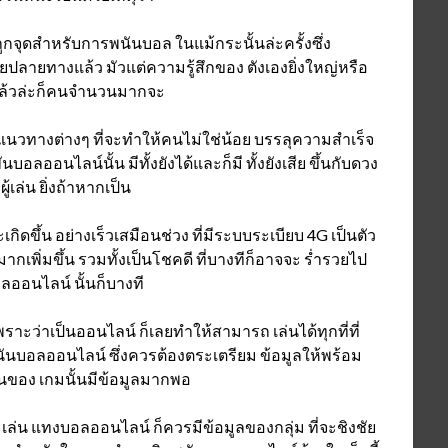
่ถูกจุดสำหรับการพนันบอล ในแม้กระนั้นล่ะครั้งซึ่ง
ปลายทางแล้ว มัวแต่ความรู้สึกของ ตังเองยิ่งใหญ่หรือ
 แล้วล่ะก็คนจำนวนมากจะ
นวทางต่างๆ ที่จะทำให้คนไม่ใช่น้อย บรรลุความสำเร็จ
ันบอลออนไลน์นั้น มีทั้งยังได้และก็มี ทั้งยังเสีย ขึ้นกับดวง
เล่น ยิ่งถ้าหากเป็น
ขึ้น อย่างเร็วเสมือนช่วง ที่มีระบบระเบียบ 4G เป็นตัว
เพิ่มขึ้น รวมทั้งเป็นโชคดี ที่บางทีก็อาจจะ ร่ำรวยไป
ลออนไลน์ นั้นก็บางที
าะว่าเป็นออนไลน์ ก็เลยทำให้สามารถ เล่นได้ทุกที่ที่
พนันบอลออนไลน์ ซึ่งควรต้องตระเตรียม ข้อมูลให้พร้อม
ื่อนของ เกมนั้นมีข้อมูลมากพอ
จะเล่น แทงบอลออนไลน์ ก็ควรมีข้อมูลของกลุ่ม ที่จะชิงชัย