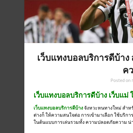
เว็บแทงบอลบริการดีบ้าง ส
คว
Posted on
เว็บแทงบอลบริการดีบ้าง เว็บแม่
เว็บแทงบอลบริการดีบ้าง
จังหวะหนทางใหม่ สำหรับ
ต่างก็ ให้ความสนใจต่อ การเข้ามาเลือก ใช้บริกา
ในต้นแบบการเล่นรวมทั้ง ความปลอดภัยความ น่