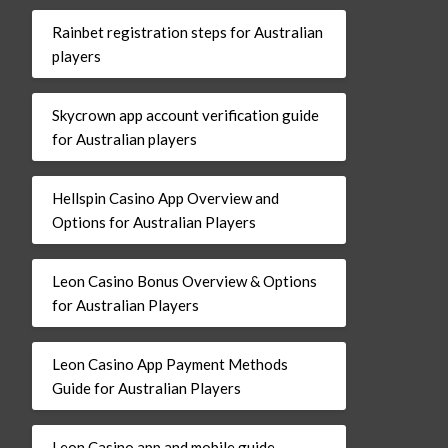
Rainbet registration steps for Australian
players
Skycrown app account verification guide
for Australian players
Hellspin Casino App Overview and
Options for Australian Players
Leon Casino Bonus Overview & Options
for Australian Players
Leon Casino App Payment Methods
Guide for Australian Players
Leon Casino app and mobile guide –