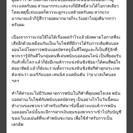
กระแสครับผม ส่วนมากกระแสแรงก็มีสิทธิ์ล่วงได้โอกาสเดียว
โดยเหตุนี้เล่นบอลก็ควรจะดูกระแสด้วยครับผม หากแรง
มากมายแล้วก็รู้สึกว่ายอดมากมายก็ระวังอย่าไปยุ่งดีมากกว่า
ครับผม
เนื่องจากว่าจะก่อให้ไม่ได้เรื่องผลกำไรแล้วยังพลาดโอกาสที่จะ
เสียอีกด้วยเหมือนกันเป็นเว็บไซต์ที่มีการได้รับการเดิมพันบอล
ออนไลน์โดยการพนันบอลบัตรทรูนั้นที่ใหญ่และก็เป็นที่รู้จักที่
พวกเรารู้จักันดีในกลุ่มคนที่เล่นพนันบอลออนไลน์ เป็นที่ยอมรับ
กันทั่วทั้งโลก แล้วก็ยังมีเกมส์การแข่งขันชิงชัยมาได้คนที่พอใจ
ต่ออาทิตย์ แล้วก็ยังจะรวมทั้งการแข่งขันชิงชัยกีฬาทุกประเภท
ดังเช่นว่า อเมริกันบอล เทนนิส แบดมินตัน ว่าย บาสเก็ตบอล
ฯลฯ
ทำให้ท่านจะไม่มีวันพลาดการพนันในกีฬาที่คุณพอใจเลย พนัน
บอลผ่านเว็บไซต์กับพนันบอลบัตรทรู เป็นอย่างไรในวันนี้คณะ
ทำงานของพวกเราสำหรับปริศนาข้อนี้อย่างแน่แท้ การพนัน
บอลออนไลน์นั้นจะมีการฝากเงินทุนของพวกเราเข้าไปกับบัญชี
ของเว็บเอเย่นต์ที่จะทำพนันซะก่อน เพื่อใช้สำหรับการเป็น
เครดิต