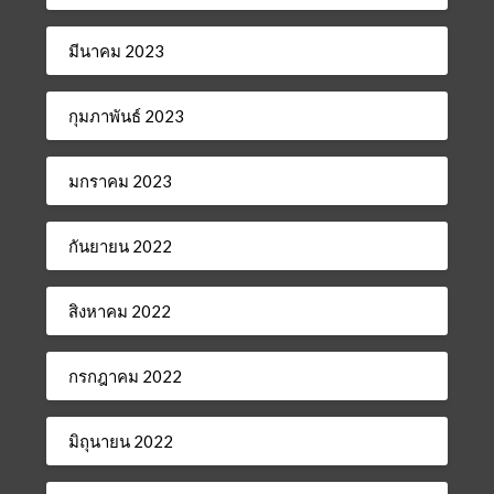
มีนาคม 2023
กุมภาพันธ์ 2023
มกราคม 2023
กันยายน 2022
สิงหาคม 2022
กรกฎาคม 2022
มิถุนายน 2022