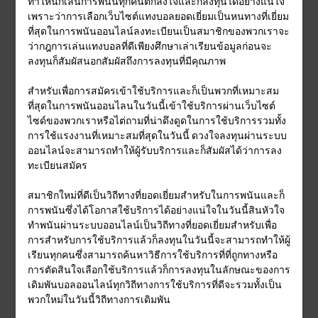
ทำให้นักเล่นการพนันทุกคนตกลงใจและก็ลงทุนได้อย่างแน่ใจ
เพราะว่าการเลือกเว็บไซต์แทงบอลยอดเยี่ยมเป็นหนทางที่เยี่ยม
ที่สุดในการพนันออนไลน์ลงทะเบียนเป็นสมาชิกของพวกเราจะ
ว่ากฎการเล่นแทงบอลที่ดีเพียงศึกษาเล่าเรียนข้อมูลก่อนจะ
ลงทุนก็สัมผัสนอกสัมผัสถึงการลงทุนที่มีคุณภาพ
สำหรับเพื่อการสมัครเข้าใช้บริการและก็เป็นพวกที่เหมาะสม
ที่สุดในการพนันออนไลนในวันนี้เข้าใช้บริการผ่านเว็บไซต์
ไซด์ของพวกเราหรือไต่ถามที่น่าดึงดูดในการใช้บริการรวมทั้ง
การใช้แรงงานที่เหมาะสมที่สุดในวันนี้ ดวงใจลงทุนผ่านระบบ
ออนไลน์จะสามารถทำให้ผู้รับบริการและก็สัมผัสได้ว่าการลง
ทะเบียนสมัคร
สมาชิกใหม่ที่ดีเป็นวิถีทางที่ยอดเยี่ยมสำหรับในการพนันและก็
การพนันซึ่งได้โอกาสใช้บริการได้อย่างแน่ใจในวันนี้สินหัวใจ
ทำพนันผ่านระบบออนไลน์เป็นวิถีทางที่ยอดเยี่ยมสำหรับเพื่อ
การสำหรับการใช้บริการแล้วก็ลงทุนในวันนี้จะสามารถทำให้ผู้
เรียนทุกคนซึ่งสามารถค้นหาวิธีการใช้บริการที่ที่ถูกทางหรือ
การตัดสินใจเลือกใช้บริการแล้วก็การลงทุนในลักษณะของการ
เดิมพันบอลออนไลน์ทุกวิถีทางการใช้บริการที่ดีจะรวมทั้งเป็น
พวกใหม่ในวันนี้วิถีทางการเดิมพัน