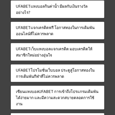
UFABETแทงบอลกินค่าน้ำ มีผลกับเงินรางวัล
อย่างไร?
UFABETแจกเครดิตฟรี โอกาสทองในการเดิมพัน
ออนไลน์ที่ไม่ควรพลาด
UFABETเว็บแทงบอลแจกเครดิต มอบเครดิตให้
สมาชิกใหม่อย่างอุ่นใจ
UFABETโปรโมชั่นเว็บบอล ประตูสู่โอกาสทองใน
การเดิมพันกีฬาที่ไม่ควรพลาด
เซียนแทงบอลUFABET การเข้าถึงโปรแกรมเดิมพัน
ได้ง่ายมาก และมีความสะดวกสบายตลอดการใช้
งาน