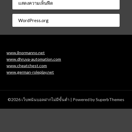
แสดงความเห็นฟีด
WordPress.org
www.ilnormanno.net
www.dhruva-automation.com
www.cheatchest.com
www.german-roleplay.net
©2026 เว็บพนันบอลฝากไม่มีขั้นต่ำ
| Powered by
SuperbThemes