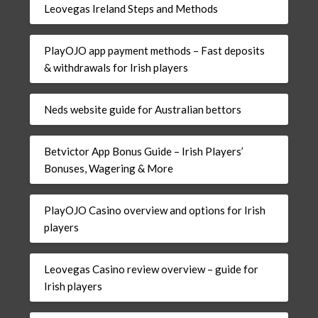
Leovegas Ireland Steps and Methods
PlayOJO app payment methods – Fast deposits
& withdrawals for Irish players
Neds website guide for Australian bettors
Betvictor App Bonus Guide – Irish Players’
Bonuses, Wagering & More
PlayOJO Casino overview and options for Irish
players
Leovegas Casino review overview – guide for
Irish players