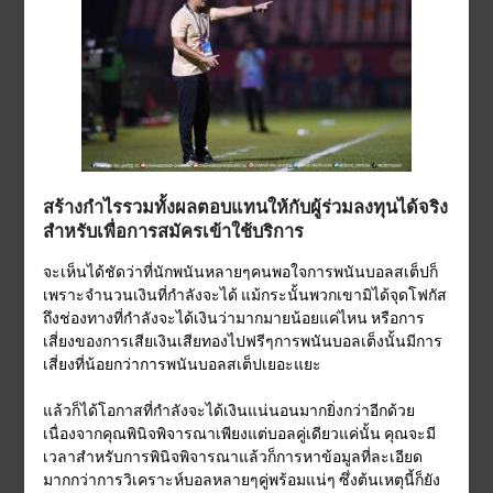
สร้างกำไรรวมทั้งผลตอบแทนให้กับผู้ร่วมลงทุนได้จริง
สำหรับเพื่อการสมัครเข้าใช้บริการ
จะเห็นได้ชัดว่าที่นักพนันหลายๆคนพอใจการพนันบอลสเต็ปก็
เพราะจำนวนเงินที่กำลังจะได้ แม้กระนั้นพวกเขามิได้จุดโฟกัส
ถึงช่องทางที่กำลังจะได้เงินว่ามากมายน้อยแค่ไหน หรือการ
เสี่ยงของการเสียเงินเสียทองไปฟรีๆการพนันบอลเต็งนั้นมีการ
เสี่ยงที่น้อยกว่าการพนันบอลสเต็ปเยอะแยะ
แล้วก็ได้โอกาสที่กำลังจะได้เงินแน่นอนมากยิ่งกว่าอีกด้วย
เนื่องจากคุณพินิจพิจารณาเพียงแต่บอลคู่เดียวแค่นั้น คุณจะมี
เวลาสำหรับการพินิจพิจารณาแล้วก็การหาข้อมูลที่ละเอียด
มากกว่าการวิเคราะห์บอลหลายๆคู่พร้อมแน่ๆ ซึ่งต้นเหตุนี้ก็ยัง