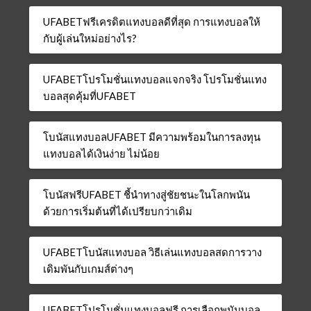
UFABETฟรีเครดิตแทงบอลดีที่สุด การแทงบอลให้
กับผู้เล่นใหม่อย่างไร?
UFABETโปรโมชั่นแทงบอลแจกจริง โปรโมชั่นแทง
บอลสุดคุ้มที่UFABET
โบนัสแทงบอลUFABET มีความพร้อมในการลงทุน
แทงบอลได้เงินง่าย ไม่น้อย
โบนัสฟรีUFABET ชี้นำทางสู่ชัยชนะในโลกพนัน
ด้วยการเริ่มต้นที่ได้เปรียบกว่าเดิม
UFABETโบนัสแทงบอล วิธีเล่นแทงบอลสดการวาง
เดิมพันกับเกมส์ต่างๆ
UFABETโปรโมชั่นแทงบอลฟรี การเลือกพนันบอล