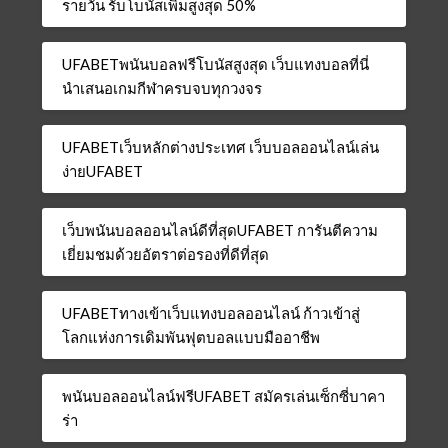
รายวัน รับโบนัสเพิ่มสูงสุด 50%
UFABETพนันบอลฟรีโบนัสสูงสุด เว็บแทงบอลที่นี่
นำเสนอเกมกีฬาครบจบทุกวงจร
UFABETเว็บหลักต่างประเทศ เว็บบอลออนไลน์เล่น
ง่ายUFABET
เว็บพนันบอลออนไลน์ดีที่สุดUFABET การันตีความ
เยี่ยมชมด้วยอัตราต่อรองที่ดีที่สุด
UFABETทางเข้าเว็บแทงบอลออนไลน์ ก้าวเข้าสู่
โลกแห่งการเดิมพันฟุตบอลแบบมืออาชีพ
พนันบอลออนไลน์ฟรีUFABET สมัครเล่นเซ็กซี่บาคา
ร่า