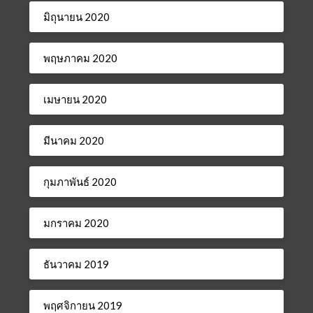
มิถุนายน 2020
พฤษภาคม 2020
เมษายน 2020
มีนาคม 2020
กุมภาพันธ์ 2020
มกราคม 2020
ธันวาคม 2019
พฤศจิกายน 2019