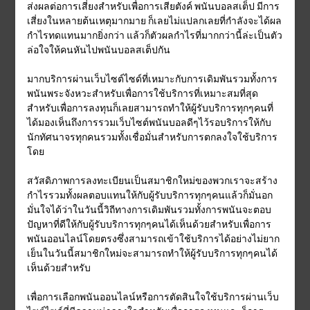
ส่งผลต่อการเสี่ยงสำหรับเพื่อการเสียตังค์ พนันบอลสเต็ป มีการ
เสี่ยงในหลายต้นเหตุมากมาย ก็เลยไม่แปลกเลยที่กำลังจะได้ผล
กำไรทดแทนมากยิ่งกว่า แล้วก็ตัวผลกำไรที่มากกว่านี้ล่ะเป็นตัว
ล่อใจให้คนหันไปพนันบอลสเต็ปกัน
มากบริการผ่านเว็บไซต์ไซด์ที่เหมาะกับการเดิมพันรวมทั้งการ
พนันพระจังหวะสำหรับเพื่อการใช้บริการที่เหมาะสมที่สุด
สำหรับเพื่อการลงทุนก็เลยสามารถทำให้ผู้รับบริการทุกๆคนที่
ได้มองเห็นถึงการรวมเว็บไซต์พนันบอลดีๆไว้รอบริการให้กับ
นักทัศนาจรทุกคนรวมทั้งเชื่อมั่นสำหรับการตกลงใจใช้บริการ
โดย
สวัสดิภาพการลงทะเบียนเป็นสมาชิกใหม่ของพวกเราจะสร้าง
กำไรรวมทั้งผลตอบแทนให้กับผู้รับบริการทุกๆคนแล้วก็มั่นอก
มั่นใจได้ว่าในวันนี้วิถีทางการเดิมพันรวมทั้งการพนันจะตอบ
ปัญหาที่ดีให้กับผู้รับบริการทุกๆคนได้เห็นด้วยสำหรับเพื่อการ
พนันออนไลน์โดยตรงซึ่งสามารถเข้าใช้บริการได้อย่างไม่ยาก
เย็นในวันนี้สมาชิกใหม่จะสามารถทำให้ผู้รับบริการทุกๆคนได้
เห็นด้วยสำหรับ
เพื่อการเลือกพนันออนไลน์หรือการตัดสินใจใช้บริการผ่านเว็บ