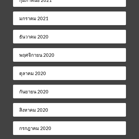
มกราคม 2021
ธันวาคม 2020
พฤศจิกายน 2020
ตุลาคม 2020
กันยายน 2020
สิงหาคม 2020
กรกฎาคม 2020