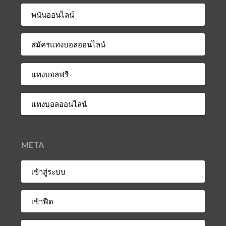
พนันออนไลน์
สมัครแทงบอลออนไลน์
แทงบอลฟรี
แทงบอลออนไลน์
META
เข้าสู่ระบบ
เข้าฟีด