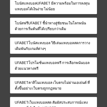
โบนัสแทงบอลUFABET มีความพร้อมในการลงทุน
แทงบอลได้เงินง่าย ไม่น้อย
โบนัสฟรีUFABET ชี้นำทางสู่ชัยชนะในโลกพนัน
ด้วยการเริ่มต้นที่ได้เปรียบกว่าเดิม
UFABETโบนัสแทงบอล วิธีเล่นแทงบอลสดการวาง
เดิมพันกับเกมส์ต่างๆ
UFABETโปรโมชั่นแทงบอลฟรี การเลือกพนันบอล
ด้วยแนวทางฟรี
UFABETคาสิโนแทงบอล เว็บตรงไม่ผ่านเอเย่นต์ ที่
ตั้งขึ้นอย่าง เว็บตรงถูกกฎหมาย
UFABETเว็บแทงบอลสด สัมผัสประสบการณ์แทง