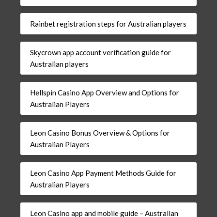
Rainbet registration steps for Australian players
Skycrown app account verification guide for
Australian players
Hellspin Casino App Overview and Options for
Australian Players
Leon Casino Bonus Overview & Options for
Australian Players
Leon Casino App Payment Methods Guide for
Australian Players
Leon Casino app and mobile guide – Australian