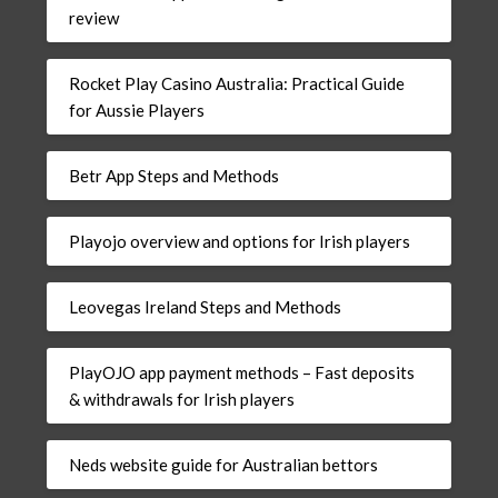
review
Rocket Play Casino Australia: Practical Guide
for Aussie Players
Betr App Steps and Methods
Playojo overview and options for Irish players
Leovegas Ireland Steps and Methods
PlayOJO app payment methods – Fast deposits
& withdrawals for Irish players
Neds website guide for Australian bettors