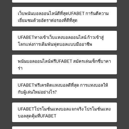
เว็บพนันบอลออนไลน์ดีที่สุดUFABET การันตีความ
เยี่ยมชมด้วยอัตราต่อรองที่ดีที่สุด
UFABETทางเข้าเว็บแทงบอลออนไลน์ ก้าวเข้าสู่
โลกแห่งการเดิมพันฟุตบอลแบบมืออาชีพ
พนันบอลออนไลน์ฟรีUFABET สมัครเล่นเซ็กซี่บาคา
ร่า
UFABETฟรีเครดิตแทงบอลดีที่สุด การแทงบอลให้
กับผู้เล่นใหม่อย่างไร?
UFABETโปรโมชั่นแทงบอลแจกจริง โปรโมชั่นแทง
บอลสุดคุ้มที่UFABET