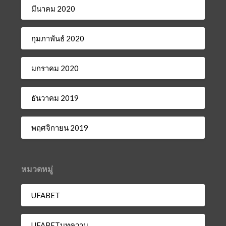
มีนาคม 2020
กุมภาพันธ์ 2020
มกราคม 2020
ธันวาคม 2019
พฤศจิกายน 2019
หมวดหมู่
UFABET
UFABETบทความ