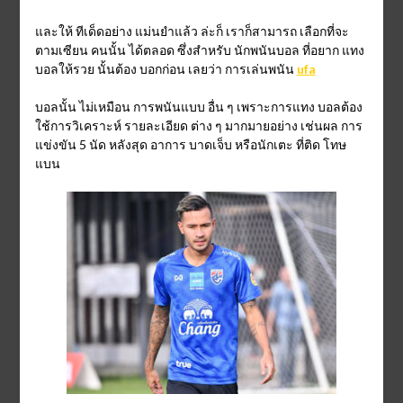
และให้ ทีเด็ดอย่าง แม่นยำแล้ว ล่ะก็ เราก็สามารถ เลือกที่จะ
ตามเซียน คนนั้น ได้ตลอด ซึ่งสำหรับ นักพนันบอล ที่อยาก แทง
บอลให้รวย นั้นต้อง บอกก่อน เลยว่า การเล่นพนัน
ufa
บอลนั้น ไม่เหมือน การพนันแบบ อื่น ๆ เพราะการแทง บอลต้อง
ใช้การวิเคราะห์ รายละเอียด ต่าง ๆ มากมายอย่าง เช่นผล การ
แข่งขัน 5 นัด หลังสุด อาการ บาดเจ็บ หรือนักเตะ
ที่ติด โทษ
แบน