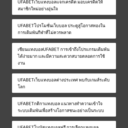
UFABETเว็บแทงบอลแจกเครดิต มอบเครดิตให้
สมาชิกใหม่อย่างอุ่นใจ
UFABETโปรโมชั่นเว็บบอล ประตูสู่โอกาสทองใน
การเดิมพันกีฬาที่ไม่ควรพลาด
เซียนแทงบอลUFABET การเข้าถึงโปรแกรมเดิมพัน
ได้ง่ายมาก และมีความสะดวกสบายตลอดการใช้
งาน
UFABETเว็บแทงบอลต่างประเทศ พบกับเกมส์ระดับ
โลก
UFABETกติกาแทงบอล แนวทางทำความเข้าใจ
ระบบเดิมพันเพื่อสร้างโอกาสชนะอย่างเป็นระบบ
UFABETโบนัสแทงบอลฟรี การเลือกแทงบอล