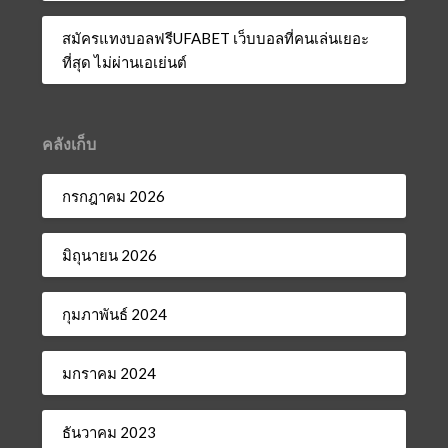
สมัครแทงบอลฟรีUFABET เว็บบอลที่คนเล่นเยอะ
ที่สุด ไม่ผ่านเอเย่นต์
คลังเก็บ
กรกฎาคม 2026
มิถุนายน 2026
กุมภาพันธ์ 2024
มกราคม 2024
ธันวาคม 2023