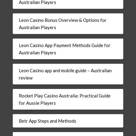
Australian Players
Leon Casino Bonus Overview & Options for
Australian Players
Leon Casino App Payment Methods Guide for
Australian Players
Leon Casino app and mobile guide – Australian
review
Rocket Play Casino Australia: Practical Guide
for Aussie Players
Betr App Steps and Methods