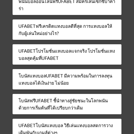
พนันบอลออนไลน์ฟรีUFABET สมัครเล่นเซ็กซี่บาคา
ร่า
UFABETฟรีเครดิตแทงบอลดีที่สุด การแทงบอลให้
กับผู้เล่นใหม่อย่างไร?
UFABETโปรโมชั่นแทงบอลแจกจริง โปรโมชั่นแทง
บอลสุดคุ้มที่UFABET
โบนัสแทงบอลUFABET มีความพร้อมในการลงทุน
แทงบอลได้เงินง่าย ไม่น้อย
โบนัสฟรีUFABET ชี้นำทางสู่ชัยชนะในโลกพนัน
ด้วยการเริ่มต้นที่ได้เปรียบกว่าเดิม
UFABETโบนัสแทงบอล วิธีเล่นแทงบอลสดการวาง
เดิมพันกับเกมส์ต่างๆ