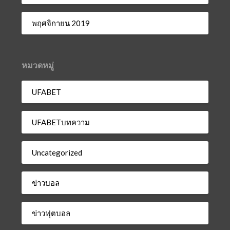
พฤศจิกายน 2019
หมวดหมู่
UFABET
UFABETบทความ
Uncategorized
ข่าวบอล
ข่าวฟุตบอล