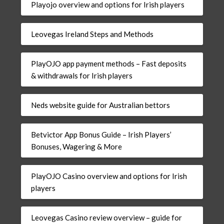
Playojo overview and options for Irish players
Leovegas Ireland Steps and Methods
PlayOJO app payment methods – Fast deposits
& withdrawals for Irish players
Neds website guide for Australian bettors
Betvictor App Bonus Guide – Irish Players’
Bonuses, Wagering & More
PlayOJO Casino overview and options for Irish
players
Leovegas Casino review overview – guide for