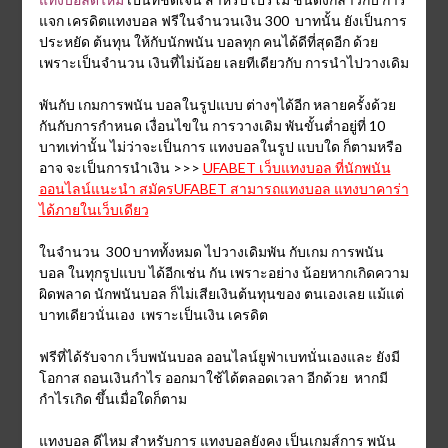
แจก เครดิตแทงบอล ฟรีในจำนวนเงิน 300 บาทนั้น ยังเป็นการ
ประหยัด ต้นทุน ให้กับนักพนัน บอลทุก คนได้ดีที่สุดอีก ด้วย
เพราะเป็นจำนวน เงินที่ไม่น้อย เลยทีเดียวกับ การนำไปวางเดิม
พันกับ เกมการพนัน บอลในรูปแบบ ต่างๆได้อีก หลายครั้งด้วย
กันกับการกำหนด เงื่อนไขใน การวางเดิม พันขั้นต่ำอยู่ที่ 10
บาทเท่านั้น ไม่ว่าจะเป็นการ แทงบอลในรูป แบบใด ก็ตามหรือ
อาจ จะเป็นการนำเงิน >>>
UFABET เว็บแทงบอล ที่นักพนัน
ออนไลน์แนะนำ สมัครUFABET สามารถแทงบอล แทงบาคาร่า
ได้ภายในเว็บเดียว
ในจำนวน 300 บาททั้งหมด ไปวางเดิมพัน กับเกม การพนัน
บอล ในทุกรูปแบบ ได้อีกเช่น กัน เพราะอย่าง น้อยหากเกิดความ
ผิดพลาด นักพนันบอล ก็ไม่เสียเงินต้นทุนของ ตนเองเลย แม้แต่
บาทเดียวนั่นเอง เพราะเป็นเงิน เครดิต
ฟรีที่ได้รับจาก เว็บพนันบอล ออนไลน์ยูฟ่าเบทนั่นเองและ ยังมี
โอกาส ถอนเงินกำไร ออกมาใช้ได้ตลอดเวลา อีกด้วย หากมี
กำไรเกิด ขึ้นเมื่อใดก็ตาม
แทงบอล ดีไหม สำหรับการ แทงบอลยังคง เป็นเกมส์การ พนัน