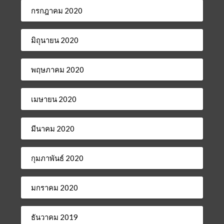
กรกฎาคม 2020
มิถุนายน 2020
พฤษภาคม 2020
เมษายน 2020
มีนาคม 2020
กุมภาพันธ์ 2020
มกราคม 2020
ธันวาคม 2019