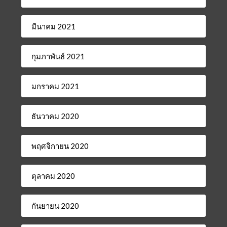
มีนาคม 2021
กุมภาพันธ์ 2021
มกราคม 2021
ธันวาคม 2020
พฤศจิกายน 2020
ตุลาคม 2020
กันยายน 2020