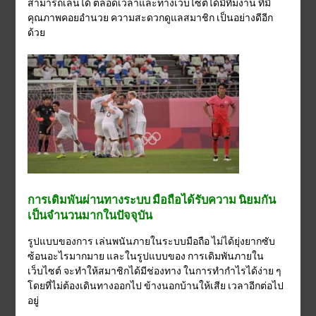
สามารถเล่นได้ ตลอดเวลาและทางเว็บไซต์ได้มีทีมงาน ที่มี
คุณภาพคอยอำนวย ความสะดวกดูแลสมาชิก เป็นอย่างดีอีก
ด้วย
การเดิมพันผ่านทางระบบ มือถือได้รับความ นิยมกัน
เป็นจำนวนมากในปัจจุบัน
รูปแบบของการ เล่นพนันภายในระบบมือถือ ไม่ได้ยุ่งยากซับ
ซ้อนอะไรมากมาย และในรูปแบบของ การเดิมพันภายใน
เว็บไซต์ จะทำให้สมาชิกได้มีช่องทาง ในการทำกำไรได้ง่าย ๆ
โดยที่ไม่ต้องเดินทางออกไป ข้างนอกบ้านให้เสีย เวลาอีกต่อไป
อยู่