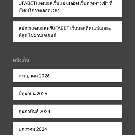
UFABETแทงบอลเว็บแม่ ufabetเว็บตรงทางเข้า ที่
เปิดบริการตลอดเวลา
สมัครแทงบอลฟรีUFABET เว็บบอลที่คนเล่นเยอะ
ที่สุด ไม่ผ่านเอเย่นต์
คลังเก็บ
กรกฎาคม 2026
มิถุนายน 2026
กุมภาพันธ์ 2024
มกราคม 2024