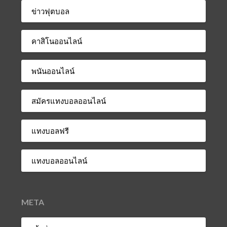
ข่าวฟุตบอล
คาสิโนออนไลน์
พนันออนไลน์
สมัครแทงบอลออนไลน์
แทงบอลฟรี
แทงบอลออนไลน์
META