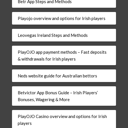
Betr App Steps and Methods
Playojo overview and options for Irish players
Leovegas Ireland Steps and Methods
PlayOJO app payment methods – Fast deposits
& withdrawals for Irish players
Neds website guide for Australian bettors
Betvictor App Bonus Guide – Irish Players’
Bonuses, Wagering & More
PlayOJO Casino overview and options for Irish
players