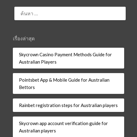
ค้นหา
สำหรับ:
เรื่องล่าสุด
Skycrown Casino Payment Methods Guide for
Australian Players
Pointsbet App & Mobile Guide for Australian
Bettors
Rainbet registration steps for Australian players
Skycrown app account verification guide for
Australian players