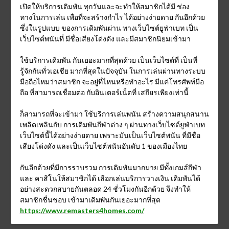
เปิดให้บริการเดิมพัน ทุกวันและจะทำให้สมาชิกได้มี ช่อง
ทางในการเล่น เพื่อที่จะสร้างกำไร ได้อย่างง่ายดาย กันอีกด้วย
ซึ่งในรูปแบบ ของการเดิมพันผ่าน ทางเว็บไซต์ยูฟ่าเบท เป็น
เว็บไซต์พนันที่ มีชื่อเสียงโด่งดัง และมีสมาชิกนิยมเข้ามา
ใช้บริการเดิมพัน กันเยอะมากที่สุดด้วย เป็นเว็บไซต์ที่ เป็นที่
รู้จักกันทั่วเอเชีย มากที่สุดในปัจจุบัน
ในการเล่นผ่านทางระบบ
มือถือไหมว่าสมาชิก จะอยู่ที่ไหนหรือทำอะไร มีแค่โทรศัพท์มือ
ถือ ที่สามารถเชื่อมต่อ กับอินเตอร์เน็ตที่ เสถียรเพียงเท่านี้
ก็สามารถที่จะเข้ามา ใช้บริการเล่นพนัน สร้างความสนุกสนาน
เพลิดเพลินกับ การเดิมพันกีฬาต่าง ๆ ผ่านทางเว็บไซต์ยูฟ่าเบท
เว็บไซต์นี้ได้อย่างง่ายดาย เพราะมันเป็นเว็บไซต์พนัน ที่มีชื่อ
เสียงโด่งดัง และเป็นเว็บไซต์พนันอันดับ 1 ของเมืองไทย
กันอีกด้วยที่มีการรวบรวม การเดิมพันมากมาย มีทั้งเกมส์กีฬา
และ คาสิโนให้สมาชิกได้ เลือกเล่นบริการวางเงิน เดิมพันได้
อย่างสะดวกสบายกันตลอด 24 ชั่วโมงกันอีกด้วย จึงทำให้
สมาชิกชื่นชอบ เข้ามาเดิมพันกันเยอะมากที่สุด
https://www.remasters4homes.com/