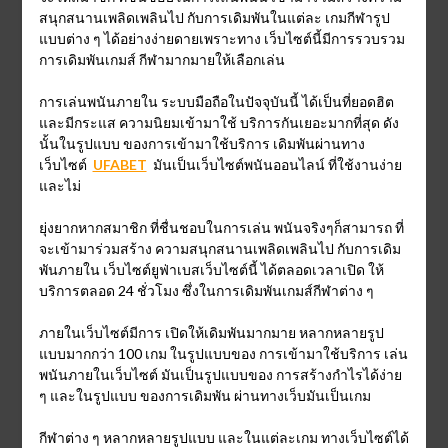
สนุกสนานเพลิดเพลินไป กับการเดิมพันในแต่ละ เกมกีฬารูป
แบบต่าง ๆ ได้อย่างง่ายดายเพราะทาง เว็บไซต์นี้มีการรวบรวม
การเดิมพันเกมส์ กีฬามากมายให้เลือกเล่น
การเล่นพนันภายใน ระบบมือถือในปัจจุบันนี้ ได้เป็นที่ยอดฮิต
และมีกระแส ความนิยมเข้ามาใช้ บริการกันเยอะมากที่สุด ดัง
นั้นในรูปแบบ ของการเข้ามาใช้บริการ เดิมพันผ่านทาง
เว็บไซต์
UFABET
มันเป็นเว็บไซต์พนันออนไลน์ ที่ใช้งานง่าย
และไม่
ยุ่งยากหากสมาชิก ที่ชื่นชอบในการเล่น พนันจริงๆก็สามารถ ที่
จะเข้ามาร่วมสร้าง ความสนุกสนานเพลิดเพลินไป กับการเดิม
พันภายใน เว็บไซต์ยูฟ่าเบสเว็บไซต์นี้ ได้ตลอดเวลาเปิด ให้
บริการตลอด 24 ชั่วโมง ซึ่งในการเดิมพันเกมส์กีฬาต่าง ๆ
ภายในเว็บไซต์มีการ เปิดให้เดิมพันมากมาย หลากหลายรูป
แบบมากกว่า 100 เกม ในรูปแบบของ การเข้ามาใช้บริการ เล่น
พนันภายในเว็บไซต์ มันเป็นรูปแบบของ การสร้างกำไรได้ง่าย
ๆ และในรูปแบบ ของการเดิมพัน ผ่านทางเว็บมันเป็นเกม
กีฬาต่าง ๆ หลากหลายรูปแบบ และในแต่ละเกม ทางเว็บไซต์ได้