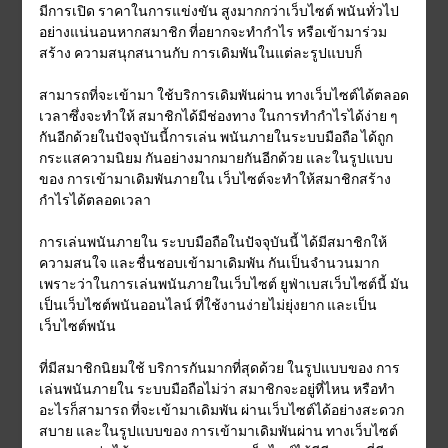
มีการเปิด ราคาในการแข่งขัน สูงมากกว่าเว็บไซต์ พนันทั่วไป
อย่างแน่นอนหากสมาชิก ที่อยากจะทำกำไร หรือเข้ามาร่วม
สร้าง ความสนุกสนานกับ การเดิมพันในแต่ละรูปแบบก็
สามารถที่จะเข้ามา ใช้บริการเดิมพันผ่าน ทางเว็บไซต์ได้ตลอด
เวลาซึ่งจะทำให้ สมาชิกได้มีช่องทาง ในการทำกำไรได้ง่าย ๆ
กันอีกด้วยในปัจจุบันนี้การเล่น พนันภายในระบบมือถือ ได้ถูก
กระแสความนิยม กันอย่างมากมายกันอีกด้วย และในรูปแบบ
ของ การเข้ามาเดิมพันภายใน เว็บไซต์จะทำให้สมาชิกสร้าง
กำไรได้ตลอดเวลา
การเล่นพนันภายใน ระบบมือถือในปัจจุบันนี้ ได้มีสมาชิกให้
ความสนใจ และชื่นชอบเข้ามาเดิมพัน กันเป็นจำนวนมาก
เพราะว่าในการเล่นพนันภายในเว็บไซต์ ยูฟ่าเบสเว็บไซต์นี้ มัน
เป็นเว็บไซต์พนันออนไลน์ ที่ใช้งานง่ายไม่ยุ่งยาก และเป็น
เว็บไซต์พนัน
ที่มีสมาชิกนิยมใช้ บริการกันมากที่สุดด้วย ในรูปแบบของ การ
เล่นพนันภายใน ระบบมือถือไม่ว่า สมาชิกจะอยู่ที่ไหน หรือทำ
อะไรก็สามารถ ที่จะเข้ามาเดิมพัน ผ่านเว็บไซต์ได้อย่างสะดวก
สบาย และในรูปแบบของ การเข้ามาเดิมพันผ่าน ทางเว็บไซต์