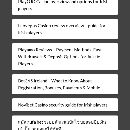
PlayOJO Casino overview and options for Irish
players
Leovegas Casino review overview – guide for
Irish players
Playamo Reviews – Payment Methods, Fast
Withdrawals & Deposit Options for Aussie
Players
Bet365 Ireland – What to Know About
Registration, Bonuses, Payments & Mobile
Novibet Casino security guide for Irish players
สมัคร ufa bet ระบบคำนวณบิลไว บอลจบปุ๊บเงิน
เข้าปั๊บ ถอนออกได้ทันที