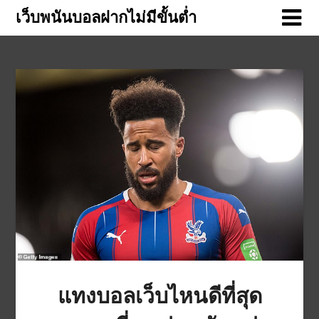
Skip
เว็บพนันบอลฝากไม่มีขั้นต่ำ
to
content
แทงบอลเว็บไหนดีที่สุด