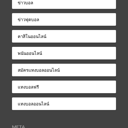
ข่าวบอล
ข่าวฟุตบอล
คาสิโนออนไลน์
พนันออนไลน์
สมัครแทงบอลออนไลน์
แทงบอลฟรี
แทงบอลออนไลน์
META