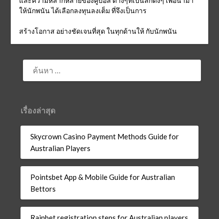
และความหลากหลายของคู่บอล ต่างๆที่เป็นลีกดังๆ เพื่อนำมา
ให้นักพนัน ได้เลือกลงทุนลงเต็ม ที่จึงเป็นการ
สร้างโอกาส อย่างชัดเจนที่สุด ในทุกด้านให้ กับนักพนัน
ค้นหา
สำหรับ:
เรื่องล่าสุด
Skycrown Casino Payment Methods Guide for
Australian Players
Pointsbet App & Mobile Guide for Australian
Bettors
Rainbet registration steps for Australian players