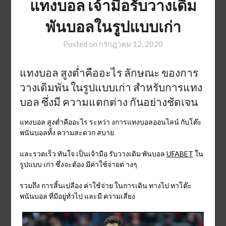
แทงบอล เจ้ามือรับวางเดิม
พันบอลในรูปแบบเก่า
Posted on
กรกฎาคม 12, 2020
แทงบอล สูงต่ำคืออะไร ลักษณะ ของการ
วางเดิมพัน ในรูปแบบเก่า สำหรับการแทง
บอล ซึ่งมี ความแตกต่าง กันอย่างชัดเจน
แทงบอล สูงต่ำคืออะไร ระหว่า งการแทงบอลออนไลน์ กับโต๊ะ
พนันบอลทั้ง ความสะดวก สบาย
และรวดเร็ว ทันใจ เป็นเจ้ามือ รับวางเดิม พันบอล
UFABET
ใน
รูปแบบ เก่า ซึ่งจะต้อง มีค่าใช้จ่ายต่ างๆ
รวมถึง การสิ้นเปลือง ค่าใช้จ่าย ในการเดิน ทางไป หาโต๊ะ
พนันบอล ที่มีอยู่ทั่วไป และมี ความเสี่ยง