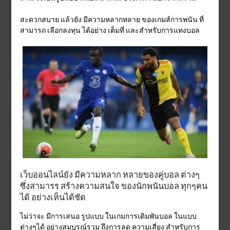
สะดวกสบาย แล้วยัง มีความหลากหลาย ของเกมส์การพนัน ที่
สามารถ เลือกลงทุน ได้อย่าง เต็มที่ และสำหรับการแทงบอล
เว็บออนไลน์ยัง มีความหลาก หลายของคู่บอล ต่างๆ
ซึ่งสามารร สร้างความสนใจ ของนักพนันบอล ทุกๆคน
ได้ อย่างเห็นได้ชัด
ไม่ว่าจะ มีการเสนอ รูปแบบ ในเกมการเดิมพันบอล ในแบบ
ต่างๆได้ อย่างสมบูรณ์รวม ถึงการลด ความเสี่ยง สำหรับการ