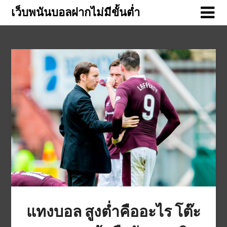
Skip
เว็บพนันบอลฝากไม่มีขั้นต่ำ
to
content
แทงบอล สูงต่ำคืออะไร โต๊ะ