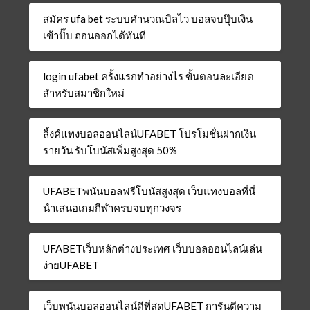
สมัคร ufa bet ระบบคำนวณบิลไว บอลจบปุ๊บเงิน
เข้าปั๊บ ถอนออกได้ทันที
login ufabet ครั้งแรกทำอย่างไร ขั้นตอนละเอียด
สำหรับสมาชิกใหม่
ลิ้งค์แทงบอลออนไลน์UFABET โปรโมชั่นฝากเงิน
รายวัน รับโบนัสเพิ่มสูงสุด 50%
UFABETพนันบอลฟรีโบนัสสูงสุด เว็บแทงบอลที่นี่
นำเสนอเกมกีฬาครบจบทุกวงจร
UFABETเว็บหลักต่างประเทศ เว็บบอลออนไลน์เล่น
ง่ายUFABET
เว็บพนันบอลออนไลน์ดีที่สุดUFABET การันตีความ