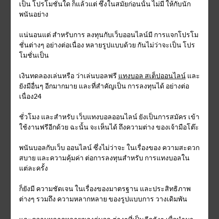
เป็น โปรโมชั่นใด ก็แล้วแต่ ซึ่งในสมัยก่อนนั้น ไม่มี ให้กับนัก
พนันอย่าง
แน่นอนแต่ สำหรับการ ลงทุนกับเว็บออนไลน์มี การแจกโปรโม
ชั่นต่างๆ อย่างต่อเนื่อง หลายรูปแบบด้วย กันไม่ว่าจะเป็น โปร
โมชั่นเป็น
เงินทดลองเล่นหรือ ว่าเล่นบอลฟรี
แทงบอล สเต็ปออนไลน์
และ
ยังมีอื่นๆ อีกมากมาย และที่สำคัญเป็น การลงทุนได้ อย่างต่อ
เนื่อง24
ชั่วโมง และสำหรับ เว็บแทงบอลออนไลน์ ยังเป็นการสมัคร เข้า
ใช้งานฟรีอีกด้วย ฉะนั้น จะเห็นได้ ถึงความต่าง ของเจ้ามือโต๊ะ
พนันบอลกับเว็บ ออนไลน์ ซึ่งไม่ว่าจะ ในเรื่องของ ความสะดวก
สบาย และความคุ้มค่า ต่อการลงทุนสำหรับ การแทงบอลใน
แต่ละครั้ง
ก็ยังมี ความชัดเจน ในเรื่องของมาตรฐาน และประสิทธิภาพ
ต่างๆ รวมถึง ความหลากหลาย ของรูปแบบการ วางเดิมพัน