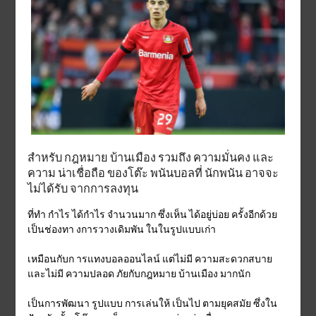
สำหรับ กฎหมาย บ้านเมือง รวมถึง ความมั่นคง และ
ความ น่าเชื่อถือ ของโต๊ะ พนันบอลที่ นักพนัน อาจจะ
ไม่ได้รับ จากการลงทุน
ที่ทำ กำไร ได้กำไร จำนวนมาก ซึ่งเห็น ได้อยู่บ่อย ครั้งอีกด้วย
เป็นช่องทา งการวางเดิมพัน ในในรูปแบบเก่า
เหมือนกับก ารแทงบอลออนไลน์ แต่ไม่มี ความสะดวกสบาย
และไม่มี ความปลอด ภัยกับกฎหมาย บ้านเมือง มากนัก
เป็นการพัฒนา รูปแบบ การเล่นให้ เป็นไป ตามยุคสมัย ซึ่งใน