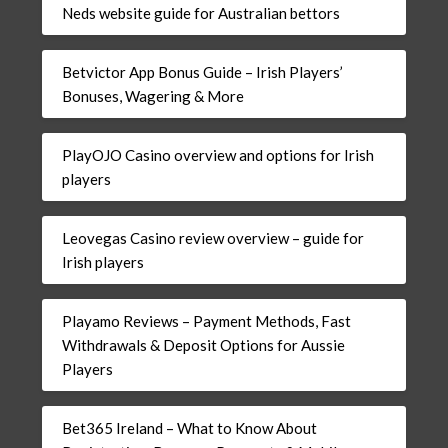
Neds website guide for Australian bettors
Betvictor App Bonus Guide – Irish Players’
Bonuses, Wagering & More
PlayOJO Casino overview and options for Irish
players
Leovegas Casino review overview – guide for
Irish players
Playamo Reviews – Payment Methods, Fast
Withdrawals & Deposit Options for Aussie
Players
Bet365 Ireland – What to Know About