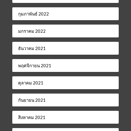
กุมภาพันธ์ 2022
มกราคม 2022
ธันวาคม 2021
พฤศจิกายน 2021
ตุลาคม 2021
กันยายน 2021
สิงหาคม 2021