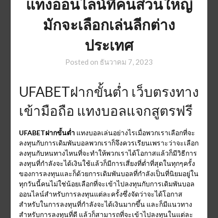
แทงออนไลน์ที่คนส่วนใหญ่
มักจะเลือกเล่นลีกต่าง
ประเทศ
Posted on
ธันวาคม 7, 2023
UFABETฝากขั้นต่ำ เว็บตรงทาง
เข้ามือถือ แทงบอลแจกสูตรฟรี
UFABETฝากขั้นต่ำ
แทงบอลเล่นอย่างไรเมื่อพวกเราเลือกที่จะ
ลงทุนกับการเดิมพันบอลพวกเราก็จึงควรเรียนเพราะว่าจะเลือก
ลงทุนกับหนทางไหนที่จะทำให้พวกเราได้โอกาสแล้วก็มีวิธีการ
ลงทุนที่กำลังจะได้เงินใช้แล้วก็มีการเสี่ยงที่ต่ำที่สุดในทุกๆครั้ง
ของการลงทุนและก็ด้วยการเดิมพันบอลที่กำลังเป็นที่นิยมอยู่ใน
ทุกวันนี้คนไม่ใช่น้อยเลือกที่จะเข้าไปลงทุนกับการเดิมพันบอล
ออนไลน์สำหรับการลงทุนแต่ละครั้งซึ่งจัดว่าจะได้โอกาส
สำหรับในการลงทุนที่กำลังจะได้เงินมากขึ้น และก็มีแนวทาง
สำหรับการลงทุนที่ดี แล้วก็สามารถที่จะเข้าไปลงทุนในแต่ละ