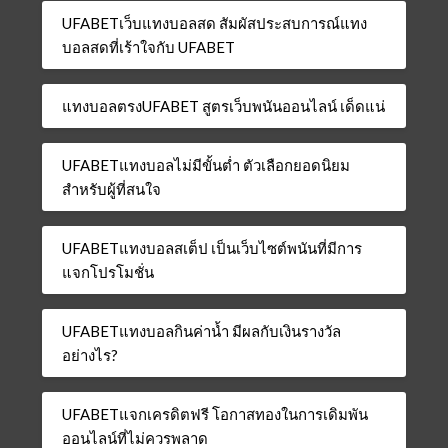
UFABETเว็บแทงบอลสด สัมผัสประสบการณ์แทง
บอลสดที่เร้าใจกับ UFABET
แทงบอลตรงUFABET สูตรเว็บพนันออนไลน์ เด็ดแน่
UFABETแทงบอลไม่มีขั้นต่ำ ตัวเลือกยอดนิยม
สำหรับผู้ที่สนใจ
UFABETแทงบอลสเต็ป เป็นเว็บไซต์พนันที่มีการ
แจกโปรโมชั่น
UFABETแทงบอลกินค่าน้ำ มีผลกับเงินรางวัล
อย่างไร?
UFABETแจกเครดิตฟรี โอกาสทองในการเดิมพัน
ออนไลน์ที่ไม่ควรพลาด