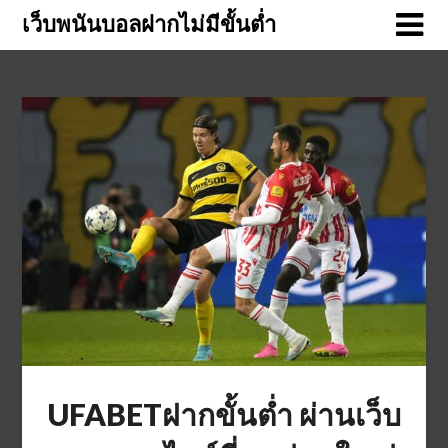
Skip
เว็บพนันบอลฝากไม่มีขั้นต่ำ
to
content
UFABETฝากขั้นต่ำ ผ่านเว็บ