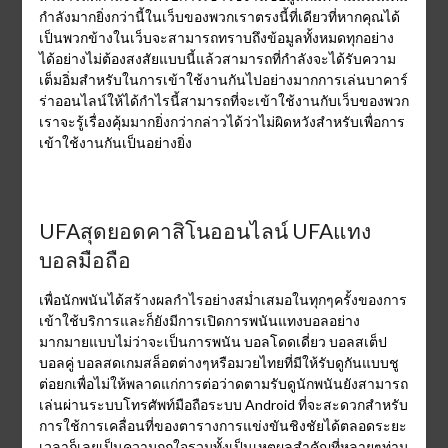
กำลังมากยิ่งกว่านี้ในเว็บของพวกเราตรงนี้ที่เดียวที่หากคุณได้
เป็นพวกข้างในเว็บจะสามารถทราบถึงข้อมูลทั้งหมดทุกอย่าง
ได้อย่างไม่ต้องสงสัยแบบนี้แล้วสามารถที่กำลังจะได้รับความ
เต็มอิ่มสำหรับในการเข้าใช้งานกันไปอย่างมากการเล่นบาคาร์
ร่าออนไลน์ให้ได้กำไรนี้สามารถที่จะเข้าใช้งานกับเว็บของพวก
เราจะรู้เรื่องคุ้มมากยิ่งกว่ากล่าวได้ว่าไม่ผิดหวังสำหรับเพื่อการ
เข้าใช้งานกันเป็นอย่างยิ่ง
UFAสุดยอดคาสิโนออนไลน์ UFAแทง
บอลมือถือ
เพื่อนักพนันได้สร้างผลกำไรอย่างสม่ำเสมอในทุกๆครั้งของการ
เข้าใช้บริการและก็ยังมีการเปิดการพนันแทงบอลอย่าง
มากมายแบบไม่ว่าจะเป็นการพนัน บอลโดดเดี่ยว บอลสเต็ป
บอลคู่ บอลสดเกมสล็อตต่างๆหรือมวยไทยที่มีให้รับดูกันแบบชู
ต่อยกเพื่อไม่ให้พลาดแก่การต่อว่าดตามรับดูนักพนันยังสามารถ
เล่นผ่านระบบโทรศัพท์มือถือระบบ Android ที่จะสะดวกสำหรับ
การใช้การเคลื่อนที่ของตารางการแข่งขันชิงชัยได้ตลอดระยะ
เวลาก็เลยเป็นความถูกใจรวมทั้งเป็นเหตุผลสำคัญที่หลายๆท่าน