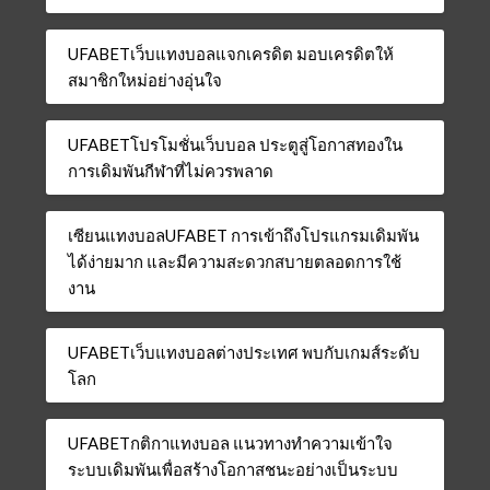
UFABETเว็บแทงบอลแจกเครดิต มอบเครดิตให้
สมาชิกใหม่อย่างอุ่นใจ
UFABETโปรโมชั่นเว็บบอล ประตูสู่โอกาสทองใน
การเดิมพันกีฬาที่ไม่ควรพลาด
เซียนแทงบอลUFABET การเข้าถึงโปรแกรมเดิมพัน
ได้ง่ายมาก และมีความสะดวกสบายตลอดการใช้
งาน
UFABETเว็บแทงบอลต่างประเทศ พบกับเกมส์ระดับ
โลก
UFABETกติกาแทงบอล แนวทางทำความเข้าใจ
ระบบเดิมพันเพื่อสร้างโอกาสชนะอย่างเป็นระบบ