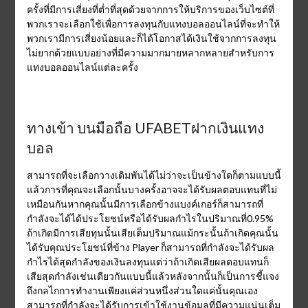
ครั้งที่มีการเสี่ยงที่ต่ำที่สุดด้วยจากการให้บริการของเว็บไซต์ที่
พวกเราจะเลือกใช้เพื่อการลงทุนกับแทงบอลออนไลน์ที่จะทำให้
พวกเรามีการเสี่ยงน้อยและก็ได้โอกาสได้เงินใช้จากการลงทุน
ไม่ยากด้วยแบบอย่างที่มีความมากมายหลากหลายสำหรับการ
แทงบอลออนไลน์แต่ละครั้ง
ทางเข้า บนมือถือ UFABETฝากเงินแทง
บอล
สามารถที่จะเลือกวางเดิมพันได้ไม่ว่าจะเป็นข้างใดก็ตามแบบนี้
แล้วการที่คุณจะเลือกนั้นบางครั้งอาจจะได้รับผลตอบแทนที่ไม่
เหมือนกันหากคุณนั้นมีการเลือกข้างแบงค์เกอร์ก็สามารถที่
กำลังจะได้ได้ประโยชน์หรือได้รับผลกำไรในปริมาณที่0.95%
ถ้าเกิดมีการเสียทุนนั้นเสียเต็มปริมาณแม้กระนั้นถ้าเกิดคุณนั้น
ได้รับคุณประโยชน์ที่ข้าง Player ก็สามารถที่กำลังจะได้รับผล
กำไรได้สุดกำลังของเงินลงทุนแต่ว่าถ้าเกิดเสียผลตอบแทนก็
เสียสุดกำลังเช่นเดียวกันแบบนี้แล้วหลังจากนั้นก็เป็นการชี้แจง
ถึงกลไกการทำงานเพียงแค่ส่วนหนึ่งส่วนใดแค่นั้นคุณเอง
สามารถที่กำลังจะได้รับการเข้าใช้งานข้อมูลที่มีความแน่นเต็ม