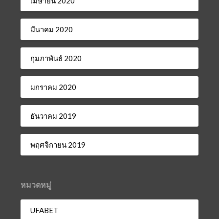
เมษายน 2020
มีนาคม 2020
กุมภาพันธ์ 2020
มกราคม 2020
ธันวาคม 2019
พฤศจิกายน 2019
หมวดหมู่
UFABET