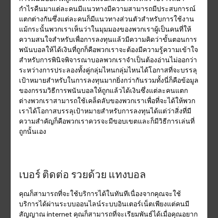
กำไรคืนมาแต่ละคนมีแนวทางมีความสามารถมีประสบการณ์
แตกต่างกันซึ่งแต่ละคนก็มีแนวทางส่วนตัวสำหรับการใช้งาน
แม้กระนั้นพวกเราเห็นว่าในมุมมองของพวกเราผู้เป็นคนที่ให้
ความสนใจสำหรับเพื่อการลงทุนแล้วมีความคิดว่าขั้นตอนการ
พนันบอลให้ได้เงินที่ถูกก็คือพวกเราจะต้องมีความรู้ความเข้าใจ
สำหรับการพินิจพิจารณาบอลพวกเราจำเป็นต้องอ่านไม่ออกว่า
ระหว่างการประลองทั้งคู่กลุ่มไหนกลุ่มไหนได้โอกาสที่จะบรรลุ
เป้าหมายสำหรับในการลงทุนมากยิ่งกว่ากันรวมทั้งนี่ก็คือข้อมูล
ของกรรมวิธีการพนันบอลให้ถูกแล้วได้เงินซึ่งแต่ละคนแตก
ต่างพวกเราสามารถใช้เคล็ดลับของพวกเราเพื่อที่จะได้ให้พวก
เราได้โอกาสบรรลุเป้าหมายสำหรับการลงทุนได้แต่ว่าสิ่งที่มี
ความสำคัญก็คือพวกเราควรจะมีขอบเขตและก็มีวิธีการเล่นที่
ถูกนั้นเอง
เบอร์ ติดต่อ รวยด้วย แทงบอล
คุณก็สามารถที่จะใช้บริการได้ในทันทีเนื่องจากคุณจะใช้
บริการได้ผ่านระบบออนไลน์ระบบอินเตอร์เน็ตเพียงแต่คนมี
สัญญาณ internet คุณก็สามารถที่จะเรียมพันธ์ได้เมื่อคุณอยาก