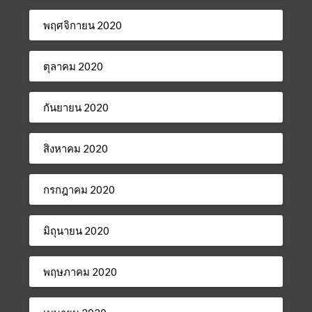
พฤศจิกายน 2020
ตุลาคม 2020
กันยายน 2020
สิงหาคม 2020
กรกฎาคม 2020
มิถุนายน 2020
พฤษภาคม 2020