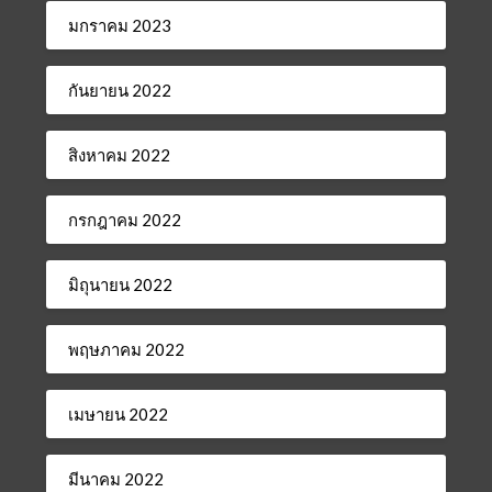
มกราคม 2023
กันยายน 2022
สิงหาคม 2022
กรกฎาคม 2022
มิถุนายน 2022
พฤษภาคม 2022
เมษายน 2022
มีนาคม 2022