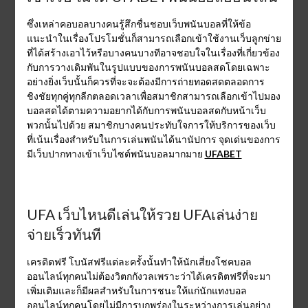
ซึ่งเหล่าคอบอลบางคนรู้สึกชื่นชอบเว็บพนันบอลที่ให้ข้อ
แนะนำในเรื่องโปรโมชั่นก็สามารถเลือกเข้าใช้งานเว็บลูกข่าย
ที่ได้สร้างเอาไว้หรือบางคนบางทีอาจชอบใจในเรื่องที่เกี่ยวข้อง
กับการวางเดิมพันในรูปแบบของการพนันบอลสดโดยเฉพาะ
อย่างยิ่งเว็บนั้นก็ควรที่จะจะต้องมีการถ่ายทอดสดตลอดการ
ชิงชัยทุกคู่ทุกลีกตลอดเวลาเพื่อสมาชิกสามารถเลือกเข้าไปมอง
บอลสดได้ตามความอยากได้กับการพนันบอลสดกับหน้าเว็บ
พวกนั้นไปด้วย สมาชิกบางคนประทับใจการให้บริการของเว็บ
ที่เน้นเรื่องสำหรับในการเล่นพนันได้นานัปการ จุดเด่นของการ
มีเว็บปากทางเข้าเว็บไซต์พนันบอลมากมาย
UFABET
UFA เว็บไหนดีเล่นให้รวย UFAเล่นง่าย
จ่ายเร็วทันที
เครดิตฟรี โบนัสฟรีแต่ละครั้งนั้นทำให้นักเสี่ยงโชคบอล
ออนไลน์ทุกคนไม่ต้องวิตกกังวลเพราะว่าได้เครดิตฟรีที่จะมา
เพิ่มเติมและก็มีผลสำหรับในการชนะให้แก่นักแทงบอล
ออนไลน์ทุกคนโดยไม่มีการบกพร่องในระหว่างการเล่นอย่าง