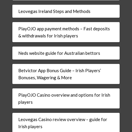
Leovegas Ireland Steps and Methods
PlayOJO app payment methods – Fast deposits
& withdrawals for Irish players
Neds website guide for Australian bettors
Betvictor App Bonus Guide – Irish Players’
Bonuses, Wagering & More
PlayOJO Casino overview and options for Irish
players
Leovegas Casino review overview – guide for
Irish players