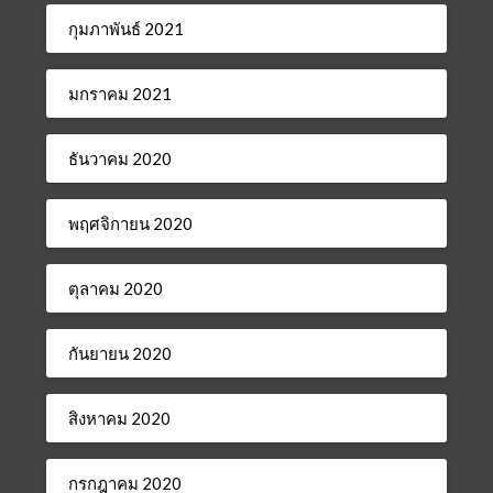
กุมภาพันธ์ 2021
มกราคม 2021
ธันวาคม 2020
พฤศจิกายน 2020
ตุลาคม 2020
กันยายน 2020
สิงหาคม 2020
กรกฎาคม 2020