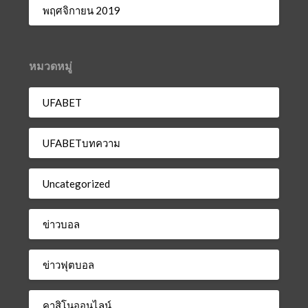
พฤศจิกายน 2019
หมวดหมู่
UFABET
UFABETบทความ
Uncategorized
ข่าวบอล
ข่าวฟุตบอล
คาสิโนออนไลน์