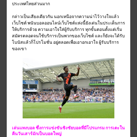
ประเทศไทยส่วนมาก
กล่าวเป็นเสียงเดียวกัน นอกเหนือจากความน่าไว้วางใจแล้ว
เว็บไซต์ พนันบอลออนไลน์เว็บไซต์แห่งนี้ยังเด่นในประเด็นการ
ให้บริการด้วย ความเอาใจใส่ผู้รับบริการ ทุกขั้นตอนตั้งแต่เริ่ม
สมัครตลอดจนใช้บริการเป็นพวกของเว็บไซต์ และก็ยังจะได้รับ
โบนัสแล้วก็โปรโมชั่น อยู่ตลอดเพื่อเอาอกเอาใจ ผู้รับบริการ
ของเขา
เล่นแทงบอล ซึ่งการแข่งขันชิงชัยบอลที่มีโปรแกรม การเตะใน
คืนวันเสาร์มักเป็นบอลใหญ่