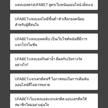
แทงบอลตรงUFABET สูตรเว็บพนันออนไลน์ เด็ดแน่
UFABETแทงบอลไม่มีขั้นต่ำ ตัวเลือกยอดนิยม
สำหรับผู้ที่สนใจ
UFABETแทงบอลสเต็ป เป็นเว็บไซต์พนันที่มีการ
แจกโปรโมชั่น
UFABETแทงบอลกินค่าน้ำ มีผลกับเงินรางวัล
อย่างไร?
UFABETแจกเครดิตฟรี โอกาสทองในการเดิมพัน
ออนไลน์ที่ไม่ควรพลาด
UFABETเว็บแทงบอลแจกเครดิต มอบเครดิตให้
สมาชิกใหม่อย่างอุ่นใจ