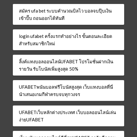
สมัคร ufa bet ระบบคำนวณบิลไว บอลจบปุ๊บเงิน
เข้าปั๊บ ถอนออกได้ทันที
login ufabet ครั้งแรกทำอย่างไร ขั้นตอนละเอียด
สำหรับสมาชิกใหม่
ลิ้งค์แทงบอลออนไลน์UFABET โปรโมชั่นฝากเงิน
รายวัน รับโบนัสเพิ่มสูงสุด 50%
UFABETพนันบอลฟรีโบนัสสูงสุด เว็บแทงบอลที่นี่
นำเสนอเกมกีฬาครบจบทุกวงจร
UFABETเว็บหลักต่างประเทศ เว็บบอลออนไลน์เล่น
ง่ายUFABET