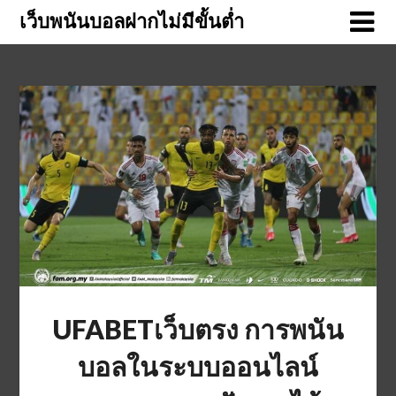
Skip
เว็บพนันบอลฝากไม่มีขั้นต่ำ
to
content
UFABETเว็บตรง การพนัน
บอลในระบบออนไลน์