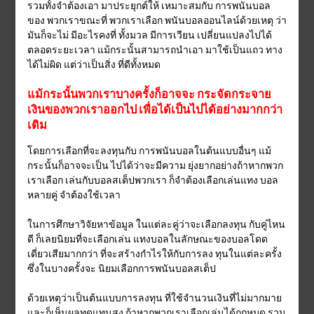
รวมทั้งจำต้องเอา มาประยุกต์ให้ เหมาะสมกับ การพนันบอล
ของ พวกเราขณะที่ พวกเราเลือก พนันบอลออนไลน์ด้วยเหตุ ว่า
มันก็จะไม่ มีอะไรคงที่ ทั้งมวล มีการเวียน เปลี่ยนแปลงไปได้
ตลอดระยะเวลา แม้กระนั้นสามารถนำเอา มาใช้เป็นแถว ทาง
ได้ไม่ผิด แต่ว่าเป็นสิ่ง ที่ดีทั้งหมด
แม้กระนั้นพวกเราบางครั้งก็อาจจะ กระจัดกระจาย
เงินของพวกเราออกไป เพื่อได้เป็นไปได้อย่างมากกว่า
เดิม
โดยการเลือกที่จะลงทุนกับ การพนันบอลในต้นแบบอื่นๆ แม้
กระนั้นก็อาจจะเป็น ไปได้ว่าจะมีความ ยุ่งยากอย่างถ้าหากพวก
เราเลือก เล่นกับบอลสเต็ปพวกเรา ก็จำต้องเลือกเล่นแทง บอล
หลายคู่ จำต้องใช้เวลา
ในการศึกษาวิจัยหาข้อมูล ในแต่ละคู่ว่าจะเลือกลงทุน กับคู่ไหน
ดี ก็เลยนิยมที่จะเลือกเล่น แทงบอลในลักษณะของบอลโดด
เดี่ยวเสียมากกว่า ที่จะสร้างกำไรให้กับการลง ทุนในแต่ละครั้ง
ซึ่งในบางครั้งจะ นิยมเลือกการพนันบอลสเต็ป
ด้วยเหตุว่าเป็นต้นแบบการลงทุน ที่ใช้จำนวนเงินที่ไม่มากมาย
และก็เห็นผลทดแทนสูง ถ้าหากพวกเราเลือกเล่นได้ถูกหมด รวม