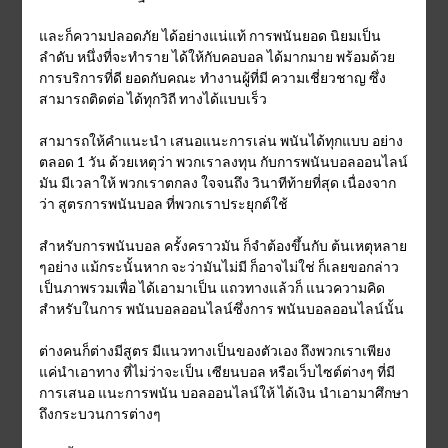
และก็ความปลอดภัย ได้อย่างแน่แท้ การพนันยอด นิยมเป็น
ลำดับ หนึ่งที่จะทำราย ได้ให้กับคอบอล ได้มากมาย พร้อมด้วย
การบริการที่ดี ยอดกับคณะ ทำงานผู้ที่มี ความเชี่ยวชาญ ซึ่ง
สามารถติดต่อ ได้ทุกวิถี ทางได้แบบเร็ว
สามารถให้คำแนะนำ เสนอแนะการเล่น พนันได้ทุกแบบ อย่าง
ตลอด 1 วัน ด้วยเหตุว่า พวกเราลงทุน กับการพนันบอลออนไลน์
มัน มีเวลาให้ พวกเราตกลง ใจจนถึง วินาทีท้ายที่สุด เนื่องจาก
ว่า สูตรการพนันบอล ที่พวกเราประยุกต์ใช้
สำหรับการพนันบอล ครั้งคราวมัน ก็จำต้องขึ้นกับ ต้นเหตุหลาย
ๆอย่าง แม้กระนั้นหาก จะว่ามันไม่มี ก็อาจไม่ใช่ ก็เลยขอกล่าว
เป็นภาพรวมเพื่อ ได้เอามาเป็น แถวทางแล้วก็ แนวความคิด
สำหรับในการ พนันบอลออนไลน์ซึ่งการ พนันบอลออนไลน์นั้น
ต่างคนก็ต่างมีสูตร มีแนวทางเป็นของตัวเอง ถึงพวกเราเพียง
แค่นำเอาทาง ที่ไม่ว่าจะเป็น เซียนบอล หรือเว็บไซต์ต่างๆ ที่มี
การเสนอ แนะการพนัน บอลออนไลน์ให้ ได้เงิน นำเอามาศึกษา
ถึงกระบวนการต่างๆ