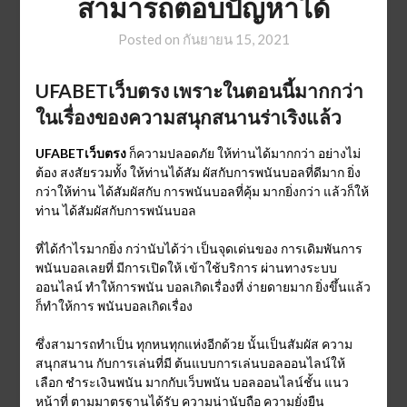
สามารถตอบปัญหาได้
Posted on
กันยายน 15, 2021
UFABETเว็บตรง เพราะในตอนนี้มากกว่า
ในเรื่องของความสนุกสนานร่าเริงแล้ว
UFABETเว็บตรง
ก็ความปลอดภัย ให้ท่านได้มากกว่า อย่างไม่
ต้อง สงสัยรวมทั้ง ให้ท่านได้สัม ผัสกับการพนันบอลที่ดีมาก ยิ่ง
กว่าให้ท่าน ได้สัมผัสกับ การพนันบอลที่คุ้ม มากยิ่งกว่า แล้วก็ให้
ท่าน ได้สัมผัสกับการพนันบอล
ที่ได้กำไรมากยิ่ง กว่านับได้ว่า เป็นจุดเด่นของ การเดิมพันการ
พนันบอลเลยที่ มีการเปิดให้ เข้าใช้บริการ ผ่านทางระบบ
ออนไลน์ ทำให้การพนัน บอลเกิดเรื่องที่ ง่ายดายมาก ยิ่งขึ้นแล้ว
ก็ทำให้การ พนันบอลเกิดเรื่อง
ซึ่งสามารถทำเป็น ทุกหนทุกแห่งอีกด้วย นั้นเป็นสัมผัส ความ
สนุกสนาน กับการเล่นที่มี ต้นแบบการเล่นบอลออนไลน์ให้
เลือก ชำระเงินพนัน มากกับเว็บพนัน บอลออนไลน์ชั้น แนว
หน้าที่ ตามมาตรฐานได้รับ ความน่านับถือ ความยั่งยืน