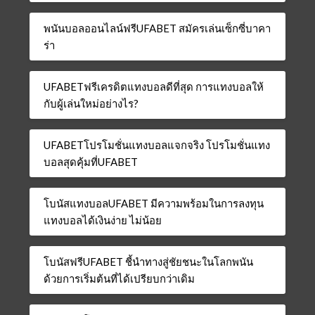
พนันบอลออนไลน์ฟรีUFABET สมัครเล่นเซ็กซี่บาคา
ร่า
UFABETฟรีเครดิตแทงบอลดีที่สุด การแทงบอลให้
กับผู้เล่นใหม่อย่างไร?
UFABETโปรโมชั่นแทงบอลแจกจริง โปรโมชั่นแทง
บอลสุดคุ้มที่UFABET
โบนัสแทงบอลUFABET มีความพร้อมในการลงทุน
แทงบอลได้เงินง่าย ไม่น้อย
โบนัสฟรีUFABET ชี้นำทางสู่ชัยชนะในโลกพนัน
ด้วยการเริ่มต้นที่ได้เปรียบกว่าเดิม