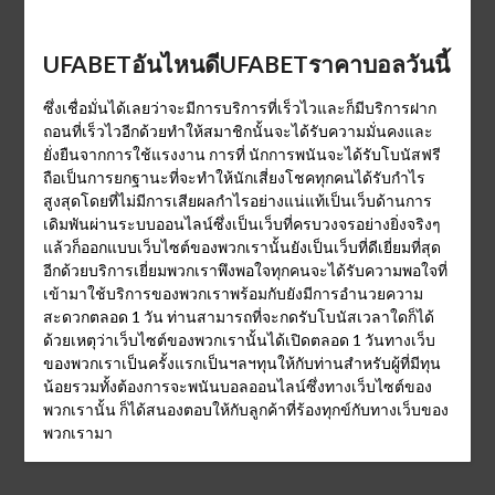
UFABETอันไหนดีUFABETราคาบอลวันนี้
ซึ่งเชื่อมั่นได้เลยว่าจะมีการบริการที่เร็วไวและก็มีบริการฝาก
ถอนที่เร็วไวอีกด้วยทำให้สมาชิกนั้นจะได้รับความมั่นคงและ
ยั่งยืนจากการใช้แรงงาน การที่ นักการพนันจะได้รับโบนัสฟรี
ถือเป็นการยกฐานะที่จะทำให้นักเสี่ยงโชคทุกคนได้รับกำไร
สูงสุดโดยที่ไม่มีการเสียผลกำไรอย่างแน่แท้เป็นเว็บด้านการ
เดิมพันผ่านระบบออนไลน์ซึ่งเป็นเว็บที่ครบวงจรอย่างยิ่งจริงๆ
แล้วก็ออกแบบเว็บไซต์ของพวกเรานั้นยังเป็นเว็บที่ดีเยี่ยมที่สุด
อีกด้วยบริการเยี่ยมพวกเราพึงพอใจทุกคนจะได้รับความพอใจที่
เข้ามาใช้บริการของพวกเราพร้อมกับยังมีการอำนวยความ
สะดวกตลอด 1 วัน ท่านสามารถที่จะกดรับโบนัสเวลาใดก็ได้
ด้วยเหตุว่าเว็บไซต์ของพวกเรานั้นได้เปิดตลอด 1 วันทางเว็บ
ของพวกเราเป็นครั้งแรกเป็นฯลฯทุนให้กับท่านสำหรับผู้ที่มีทุน
น้อยรวมทั้งต้องการจะพนันบอลออนไลน์ซึ่งทางเว็บไซต์ของ
พวกเรานั้น ก็ได้สนองตอบให้กับลูกค้าที่ร้องทุกข์กับทางเว็บของ
พวกเรามา