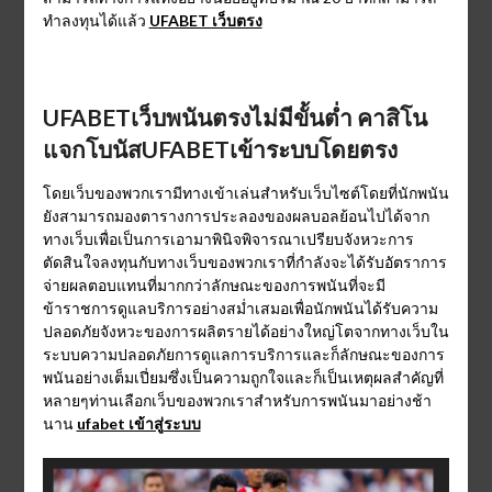
ทำลงทุนได้แล้ว
UFABET เว็บตรง
UFABETเว็บพนันตรงไม่มีขั้นต่ำ คาสิโน
แจกโบนัสUFABETเข้าระบบโดยตรง
โดยเว็บของพวกเรามีทางเข้าเล่นสำหรับเว็บไซต์โดยที่นักพนัน
ยังสามารถมองตารางการประลองของผลบอลย้อนไปได้จาก
ทางเว็บเพื่อเป็นการเอามาพินิจพิจารณาเปรียบจังหวะการ
ตัดสินใจลงทุนกับทางเว็บของพวกเราที่กำลังจะได้รับอัตราการ
จ่ายผลตอบแทนที่มากกว่าลักษณะของการพนันที่จะมี
ข้าราชการดูแลบริการอย่างสม่ำเสมอเพื่อนักพนันได้รับความ
ปลอดภัยจังหวะของการผลิตรายได้อย่างใหญ่โตจากทางเว็บใน
ระบบความปลอดภัยการดูแลการบริการและก็ลักษณะของการ
พนันอย่างเต็มเปี่ยมซึ่งเป็นความถูกใจและก็เป็นเหตุผลสำคัญที่
หลายๆท่านเลือกเว็บของพวกเราสำหรับการพนันมาอย่างช้า
นาน
ufabet เข้าสู่ระบบ