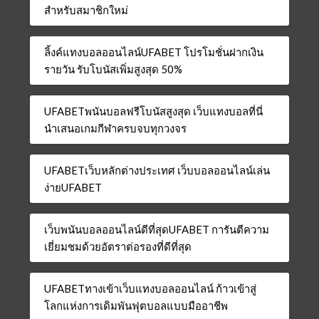
สำหรับสมาชิกใหม่
ลิ้งค์แทงบอลออนไลน์UFABET โปรโมชั่นฝากเงิน
รายวัน รับโบนัสเพิ่มสูงสุด 50%
UFABETพนันบอลฟรีโบนัสสูงสุด เว็บแทงบอลที่นี่
นำเสนอเกมกีฬาครบจบทุกวงจร
UFABETเว็บหลักต่างประเทศ เว็บบอลออนไลน์เล่น
ง่ายUFABET
เว็บพนันบอลออนไลน์ดีที่สุดUFABET การันตีความ
เยี่ยมชมด้วยอัตราต่อรองที่ดีที่สุด
UFABETทางเข้าเว็บแทงบอลออนไลน์ ก้าวเข้าสู่
โลกแห่งการเดิมพันฟุตบอลแบบมืออาชีพ