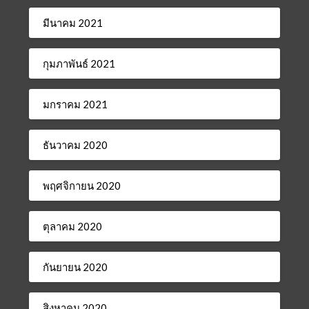
มีนาคม 2021
กุมภาพันธ์ 2021
มกราคม 2021
ธันวาคม 2020
พฤศจิกายน 2020
ตุลาคม 2020
กันยายน 2020
สิงหาคม 2020