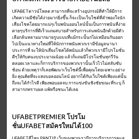
UFABETดาวน์โหลด สามารถที่จะสร้างอุปกรณ์ที่ทำให้มีการ
เกิดความมีชัยได้ง่ายมากยิ่งขึ้น ก็จะเป็นเว็บไซต์ที่ลำพองใจนัก
เสี่ยงโชคโดยมากแน่ๆเว็บพนันออนไลน์นั้นเป็นการพนันที่ง่าย
ดายๆบริการที่ดีเร็วแถมสบายสำหรับการเล่นพนันอีกด้วยมีตัว
เลือกล้นหลามมากมายรูบแบบที่แม้กระนั้นกไม่เหมือนกันออก
ไปเป็นแนวทางใหม่ที่ให้นักการพนันพวกเรามีข้อมูลนานา
ประการที่ จะให้นักเสี่ยงโชคได้พนันแล้วก็พวกเรามีโปรโมชั่น
ดีๆให้กับคนงบประมาณน้อย แล้วก็แถมมีโปรโมชั่นทุกวี่วัน
ตลอดเวลาและก็การบริการของพวกเรานั้นเร็วไวไม่สลับซับ
ซ้อน ด้วยเหตุว่าก็เลยพัฒนาเว็บไซต์นี้เพื่อคุณโดยเฉพาะอย่าง
ยิ่ง คุณคิดที่จะแทงบอลออนไลน์ อยากได้กับเว็บไซต์เพียงแค่นั้น
ถึงจะได้กำไรดี เพียงพอบอลจบ การแข่งขันชิงชัยขณะที่ระบุ ก็
สามารถทราบผล แพ้หรือชนะได้เลย
UFABETPREMIER โปรโม
ชั่นUFABETสมัครใหม่ได้100
UFABETดีไหม PANTIP เว็บของพวกเรามีการบริการการดูแล