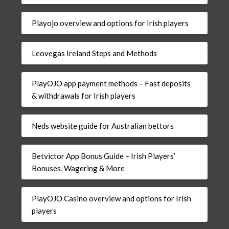
Playojo overview and options for Irish players
Leovegas Ireland Steps and Methods
PlayOJO app payment methods – Fast deposits
& withdrawals for Irish players
Neds website guide for Australian bettors
Betvictor App Bonus Guide – Irish Players’
Bonuses, Wagering & More
PlayOJO Casino overview and options for Irish
players