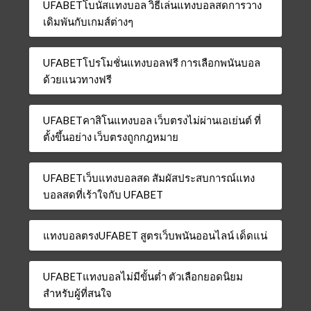
UFABETโบนัสแทงบอล วิธีเล่นแทงบอลสดการวาง
เดิมพันกับเกมส์ต่างๆ
UFABETโปรโมชั่นแทงบอลฟรี การเลือกพนันบอล
ด้วยแนวทางฟรี
UFABETคาสิโนแทงบอล เว็บตรงไม่ผ่านเอเย่นต์ ที่
ตั้งขึ้นอย่าง เว็บตรงถูกกฎหมาย
UFABETเว็บแทงบอลสด สัมผัสประสบการณ์แทง
บอลสดที่เร้าใจกับ UFABET
แทงบอลตรงUFABET สูตรเว็บพนันออนไลน์ เด็ดแน่
UFABETแทงบอลไม่มีขั้นต่ำ ตัวเลือกยอดนิยม
สำหรับผู้ที่สนใจ