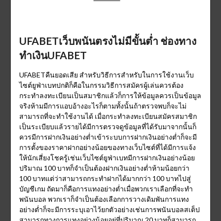
UFABETเว็บพนันตรงไม่มีขั้นต่ำ ช่องทาง
ทำเงินUFABET
UFABETคืนยอดเสีย สำหรับวิธีการสำหรับในการใช้งานเว็บ
ไซต์ยูฟ่าเบทปกติก็คือในกรรมวิธีการสมัครผู้เล่นควรต้อง
กระทำลงทะเบียนเป็นสมาชิกแล้วก็การให้ข้อมูลควรเป็นข้อมูล
จริงห้ามมีการแอบอ้างอะไรก็ตามทั้งนั้นถ้าตรวจพบก็จะไม่
สามารถที่จะทำใช้งานได้ เมื่อกระทำลงทะเบียนสมัครสมาชิก
เป็นระเบียบแล้วรายได้มีการตรวจดูข้อมูลที่ได้รับมาจากนั้นก็
ควรมีการฝากเงินอย่างต่ำเข้าระบบการฝากเงินอย่างต่ำก็จะมี
การตั้งของราคาฝากอย่างน้อยของทางเว็บไซต์ที่ได้มีการแจ้ง
ให้นักเสี่ยงโชครู้เช่นเว็บไซต์ยูฟ่าเบทมีการฝากเงินอย่างน้อย
ปริมาณ 100 บาทก็จำเป็นต้องฝากเงินอย่างต่ำห้ามน้อยกว่า
100 บาทแต่ว่าสามารถกระทำฝากได้มากกว่า 100 บาทไปสู่
บัญชีเกม ถัดมาก็คือการแทงอย่างต่ำเมื่อพวกเราเลือกที่จะทำ
พนันบอล พวกเราก็จำเป็นต้องเลือกการวางเดิมพันการแทง
อย่างต่ำก็จะมีการระบุเอาไว้ยกตัวอย่างเช่นการพนันบอลสเต็ป
สามารถทางการแทงอย่างน้อยอยู่ที่ปริมาณ 20 บาทก็สามารถ