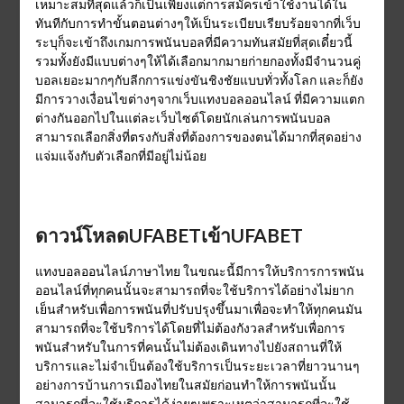
เหมาะสมที่สุดแล้วก็เป็นเพียงแต่การสมัครเข้าใช้งานได้ใน
ทันทีกับการทำขั้นตอนต่างๆให้เป็นระเบียบเรียบร้อยจากที่เว็บ
ระบุก็จะเข้าถึงเกมการพนันบอลที่มีความทันสมัยที่สุดเดี๋ยวนี้
รวมทั้งยังมีแบบต่างๆให้ได้เลือกมากมายก่ายกองทั้งมีจำนวนคู่
บอลเยอะมากๆกับลีกการแข่งขันชิงชัยแบบทั่วทั้งโลก และก็ยัง
มีการวางเงื่อนไขต่างๆจากเว็บแทงบอลออนไลน์ ที่มีความแตก
ต่างกันออกไปในแต่ละเว็บไซต์โดยนักเล่นการพนันบอล
สามารถเลือกสิ่งที่ตรงกับสิ่งที่ต้องการของตนได้มากที่สุดอย่าง
แจ่มแจ้งกับตัวเลือกที่มีอยู่ไม่น้อย
ดาวน์โหลดUFABETเข้าUFABET
แทง​บอล​ออนไลน์​ภาษาไทย​ ในขณะนี้มีการให้บริการการพนัน
ออนไลน์ที่ทุกคนนั้นจะสามารถที่จะใช้บริการได้อย่างไม่ยาก
เย็นสำหรับเพื่อการพนันที่ปรับปรุงขึ้นมาเพื่อจะทำให้ทุกคนมัน
สามารถที่จะใช้บริการได้โดยที่ไม่ต้องกังวลสำหรับเพื่อการ
พนันสำหรับในการที่คนนั้นไม่ต้องเดินทางไปยังสถานที่ให้
บริการและไม่จำเป็นต้องใช้บริการเป็นระยะเวลาที่ยาวนานๆ
อย่างการบ้านการเมืองไทยในสมัยก่อนทำให้การพนันนั้น
สามารถที่จะใช้บริการได้ง่ายๆเพราะเหตุว่าสามารถที่จะใช้