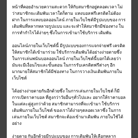
หน้าที่คอยอำนวยความสะดวก ให้กับสมาชิกอยู่ตลอดเวลา ไม่
ว่าสมาชิกจะเดิมพันเวลาใดก็ตาม
แทงบอลฟรีเครดิตไม่ต้อง
ฝาก ในการแทงบอลออนไลน์ ภายในเว็บไซต์มีรูปแบบของ การ
เดิมพันที่หลากหลายรูปแบบ และจะทำให้สมาชิกมีช่องทาง ใน
การทำกำไรได้ง่ายๆ ซึ่งในการเข้ามาใช้บริการ เดิมพัน
ออนไลน์ภายในเว็บไซต์นี้ มีรูปแบบของการแจกจ่ายฟรี เครดิต
ให้สมาชิกได้เข้ามาร่วม ใช้บริการเดิมพันได้อย่างง่ายดายซึ่ง
ในการเล่นพนันบอลออนไลน์ ภายในเว็บไซต์นี้บอกได้เลยว่า
มันจะมีเงื่อนไขและขั้นตอน ในการรับเครดิตฟรีต่างๆ อีก
มากมายให้สมาชิกได้มีช่องทาง ในการวางเงินเดิมพันภายใน
เว็บไซต์
ได้อย่างง่ายดายกันอีกด้วยซึ่ง ในการเล่นภายในเว็บไซต์ ก็มี
การเปิดราคาบอล ที่สูงกว่าวัยอื่นๆทั่วไปและ อยากให้ราคาบอล
ในแต่ละคู่สูงกว่าด้วย สมาชิกสามารถที่จะเข้ามา ใช้บริการ
เดิมพันภายในเว็บไซต์ ของเราได้ง่ายๆตลอดเวลาซึ่ง ในการ
เล่นภายในเว็บไซต์ สมาชิกจะต้องเข้ามาเดิมพัน ภายในใช้ได้
อย่าง
ง่ายดาย กันอีกด้วยมีรูปแบบของ การเดิมพันให้เลือกหลาก