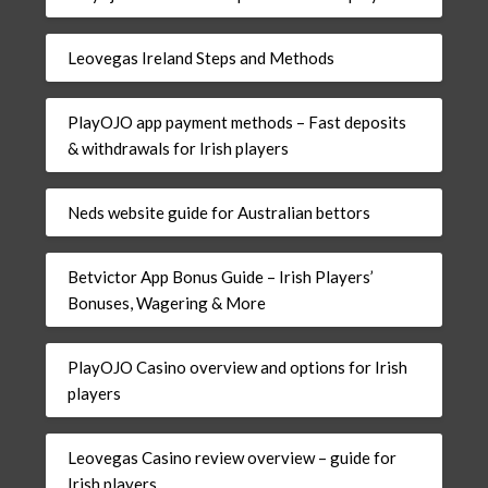
Leovegas Ireland Steps and Methods
PlayOJO app payment methods – Fast deposits
& withdrawals for Irish players
Neds website guide for Australian bettors
Betvictor App Bonus Guide – Irish Players’
Bonuses, Wagering & More
PlayOJO Casino overview and options for Irish
players
Leovegas Casino review overview – guide for
Irish players