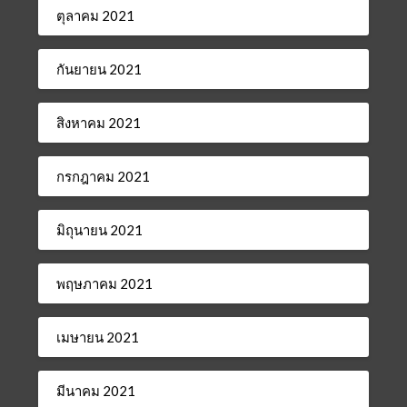
ตุลาคม 2021
กันยายน 2021
สิงหาคม 2021
กรกฎาคม 2021
มิถุนายน 2021
พฤษภาคม 2021
เมษายน 2021
มีนาคม 2021