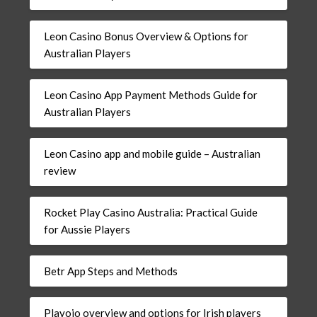
Leon Casino Bonus Overview & Options for
Australian Players
Leon Casino App Payment Methods Guide for
Australian Players
Leon Casino app and mobile guide – Australian
review
Rocket Play Casino Australia: Practical Guide
for Aussie Players
Betr App Steps and Methods
Playojo overview and options for Irish players