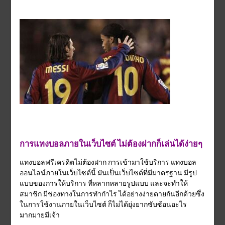
การแทงบอลภายในเว็บไซต์ ไม่ต้องฝากก็เล่นได้ง่ายๆ
แทงบอลฟรีเครดิตไม่ต้องฝาก การเข้ามาใช้บริการ แทงบอล
ออนไลน์ภายในเว็บไซต์นี้ มันเป็นเว็บไซต์ที่มีมาตรฐาน มีรูป
แบบของการให้บริการ ที่หลากหลายรูปแบบ และจะทำให้
สมาชิก มีช่องทางในการทำกำไร ได้อย่างง่ายดายกันอีกด้วยซึ่ง
ในการใช้งานภายในเว็บไซต์ ก็ไม่ได้ยุ่งยากซับซ้อนอะไร
มากมายมีเจ้า