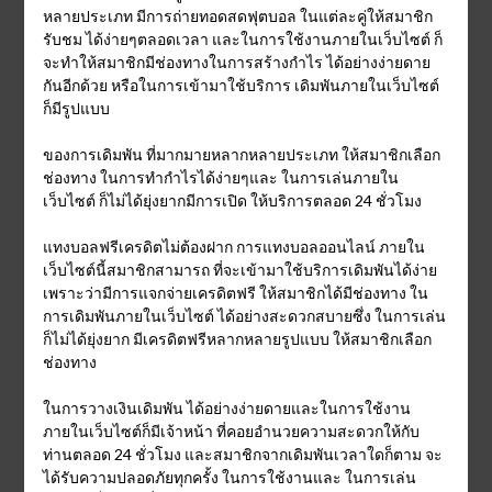
หลายประเภท มีการถ่ายทอดสดฟุตบอล ในแต่ละคู่ให้สมาชิก
รับชม ได้ง่ายๆตลอดเวลา และในการใช้งานภายในเว็บไซต์ ก็
จะทำให้สมาชิกมีช่องทางในการสร้างกำไร ได้อย่างง่ายดาย
กันอีกด้วย หรือในการเข้ามาใช้บริการ เดิมพันภายในเว็บไซต์
ก็มีรูปแบบ
ของการเดิมพัน ที่มากมายหลากหลายประเภท ให้สมาชิกเลือก
ช่องทาง ในการทำกำไรได้ง่ายๆและ ในการเล่นภายใน
เว็บไซต์ ก็ไม่ได้ยุ่งยากมีการเปิด ให้บริการตลอด 24 ชั่วโมง
แทงบอลฟรีเครดิตไม่ต้องฝาก การแทงบอลออนไลน์ ภายใน
เว็บไซต์นี้สมาชิกสามารถ ที่จะเข้ามาใช้บริการเดิมพันได้ง่าย
เพราะว่ามีการแจกจ่ายเครดิตฟรี ให้สมาชิกได้มีช่องทาง ใน
การเดิมพันภายในเว็บไซต์ ได้อย่างสะดวกสบายซึ่ง ในการเล่น
ก็ไม่ได้ยุ่งยาก มีเครดิตฟรีหลากหลายรูปแบบ ให้สมาชิกเลือก
ช่องทาง
ในการวางเงินเดิมพัน ได้อย่างง่ายดายและในการใช้งาน
ภายในเว็บไซต์ก็มีเจ้าหน้า ที่คอยอำนวยความสะดวกให้กับ
ท่านตลอด 24 ชั่วโมง และสมาชิกจากเดิมพันเวลาใดก็ตาม จะ
ได้รับความปลอดภัยทุกครั้ง ในการใช้งานและ ในการเล่น