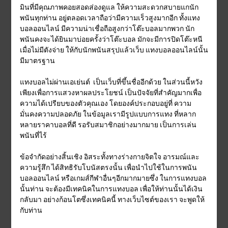
มินที่มีคุณภาพคอยสอดส่องดูแล ให้ความสะดวกสบายแกนัก
พนันทุกท่าน อยู่ตลอดเวลาถือว่ามีความเร็วสูงมากอีก ทั้งแทง
บอลออนไลน์ มีความน่าเชื่อถือสูงกว่าโต๊ะบอลมากพวก นัก
พนันคงจะได้ยินมาบ่อยครั้งว่าโต๊ะบอล มักจะมีการปิดโต๊ะหนี
เมื่อไม่มีตังจ่าย ให้กับนักพนันสรุปแล้วเว็บ แทงบอลออนไลน์นั้น
มีมาตรฐาน
แทงบอลไม่ผ่านเอเย่นต์ เป็นเว็บที่ขึ้นชื่ออีกด้วย ในส่วนนี้หวัง
เพียงเพื่อการแสวงหาผลประโยชน์ เป็นปัจจัยที่สำคัญมากเพื่อ
ความได้เปรียบของตัวคุณเอง โดยองค์ประกอบอยู่ที่ ความ
มั่นคงความปลอดภัย ในข้อมูลเรามีรูปแบบการแทง ที่หลาก
หลายราคาบอลที่ดี รอรับสมาชิกอย่างมากมาย เป็นการเล่น
พนันที่ไร้
ข้อจำกัดอย่างสิ้นเชิง อิสระทั้งทางร่างกายจิตใจ อารมณ์และ
ความรู้สึก ได้สิทธิรับโบนัสตรงนั้น เพื่อนำไปใช้ในการพนัน
บอลออนไลน์ หรือเกมส์กีฬาอื่นๆอีกมากมายซึ่ง ในการแทงบอล
นั้นท่าน จะต้องมีเทคนิคในการแทงบอล เพื่อให้ท่านนั้นได้เงิน
กลับมา อย่างก้อนโตซึ่งเทคนิคนี้ ทางเว็บไซต์ของเรา จะพูดให้
กับท่าน