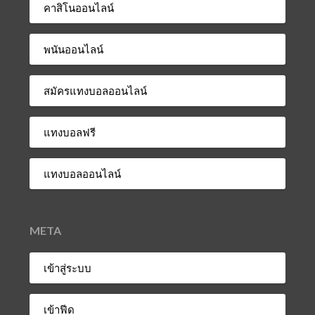
คาสิโนออนไลน์
พนันออนไลน์
สมัครแทงบอลออนไลน์
แทงบอลฟรี
แทงบอลออนไลน์
META
เข้าสู่ระบบ
เข้าฟีด