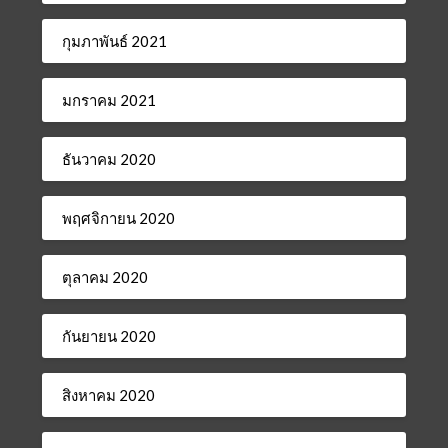
กุมภาพันธ์ 2021
มกราคม 2021
ธันวาคม 2020
พฤศจิกายน 2020
ตุลาคม 2020
กันยายน 2020
สิงหาคม 2020