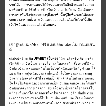
รายได้จากการเล่นพนันได้จำนวนมากกันอีกด้วยและไม่ว่าจะ
มาที่จะเข้ามาใช้บริการข้างในเว็บเวลาใดก็ตามเลือกต้นแบบ
การแข่งขันชิงชัยบอลต่างๆที่สมาชิกนั้นรู้สึกชื่นชอบได้ตลอด
ระยะเวลารวมทั้งทางเว็บแทงบอลออนไลน์ในเว็บไซต์นี้เป็น
เว็บไซต์แทงบอลออนไลน์โดยตรง
เข้าสู่ระบบUFABETฟรี แทงบอลufabetไม่ผ่านเอเยน
ต์
ufabetฟรีเครดิต
UFABET เว็บตรง
วิถีทางสำหรับเพื่อการทำ
เงินที่ดี แถมยังเป็นการมอบโอกาส ให้เหล่านักเสี่ยงดวงที่มีทุน
จำกัด เข้ามาเล่นเกมพนันในเว็บไซต์พนันออนไลน์ยูฟ่าเบท ได้
อย่างมีความสุขเนื่องจากว่ามั่นอกมั่นใจในความสามารถอยู่
บ้าง การได้เครดิตฟรีนี้ราวกับเป็นตัวผลักดันให้สามารถตกลง
ใจ โดยไม่ลังเลเนื่องจากถ้าหากเป็นเงินของตนเอง และก็มีทุนที่
จำกัดอาจจะมีการเกิดความลังเลใจ กระทั่งพลาดโอกาสที่ดีไป
แม้กระนั้นการได้เครดิตฟรีนี้ทำให้เกิดความรู้สึกเชื่อมั่น ด้วย
เหตุว่าถ้าหากบกพร่องก็ไม่ใช่เงินที่ลงทุนนั่นเอง ก็เลยเป็นการ
เหมาะสมเป็นอย่างมากสำหรับในการเข้ามาสืบเสาะหากำไร