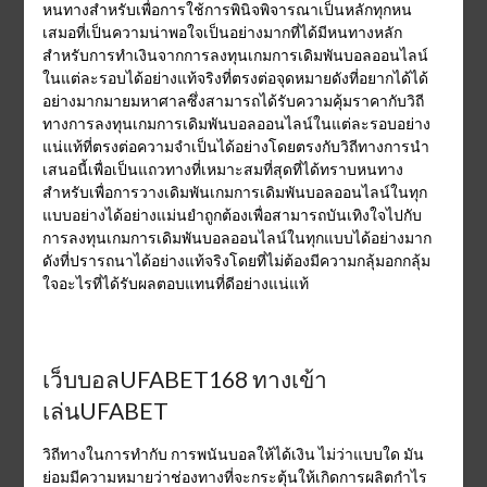
หนทางสำหรับเพื่อการใช้การพินิจพิจารณาเป็นหลักทุกหน
เสมอที่เป็นความน่าพอใจเป็นอย่างมากที่ได้มีหนทางหลัก
สำหรับการทำเงินจากการลงทุนเกมการเดิมพันบอลออนไลน์
ในแต่ละรอบได้อย่างแท้จริงที่ตรงต่อจุดหมายดังที่อยากได้ได้
อย่างมากมายมหาศาลซึ่งสามารถได้รับความคุ้มราคากับวิถี
ทางการลงทุนเกมการเดิมพันบอลออนไลน์ในแต่ละรอบอย่าง
แน่แท้ที่ตรงต่อความจำเป็นได้อย่างโดยตรงกับวิถีทางการนำ
เสนอนี้เพื่อเป็นแถวทางที่เหมาะสมที่สุดที่ได้ทราบหนทาง
สำหรับเพื่อการวางเดิมพันเกมการเดิมพันบอลออนไลน์ในทุก
แบบอย่างได้อย่างแม่นยำถูกต้องเพื่อสามารถบันเทิงใจไปกับ
การลงทุนเกมการเดิมพันบอลออนไลน์ในทุกแบบได้อย่างมาก
ดังที่ปรารถนาได้อย่างแท้จริงโดยที่ไม่ต้องมีความกลุ้มอกกลุ้ม
ใจอะไรที่ได้รับผลตอบแทนที่ดีอย่างแน่แท้
เว็บบอลUFABET168 ทางเข้า
เล่นUFABET
วิถีทางในการทำกับ การพนันบอลให้ได้เงิน ไม่ว่าแบบใด มัน
ย่อมมีความหมายว่าช่องทางที่จะกระตุ้นให้เกิดการผลิตกำไร