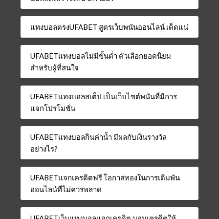
แทงบอลตรงUFABET สูตรเว็บพนันออนไลน์ เด็ดแน่
UFABETแทงบอลไม่มีขั้นต่ำ ตัวเลือกยอดนิยม
สำหรับผู้ที่สนใจ
UFABETแทงบอลสเต็ป เป็นเว็บไซต์พนันที่มีการ
แจกโปรโมชั่น
UFABETแทงบอลกินค่าน้ำ มีผลกับเงินรางวัล
อย่างไร?
UFABETแจกเครดิตฟรี โอกาสทองในการเดิมพัน
ออนไลน์ที่ไม่ควรพลาด
UFABETเว็บแทงบอลแจกเครดิต มอบเครดิตให้