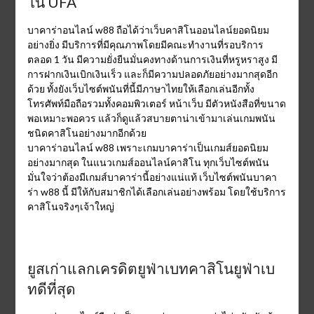
โน UFA
บาคาร่าอนไลน์ w88 ถือได้ว่าเว็บคาสิโนออนไลน์ยอดนิยม
อย่างยิ่ง มีบริการที่มีคุณภาพโดยมีคณะทำงานที่รอบริการ
ตลอด 1 วัน มีความยั่งยืนมั่นคงทางด้านการเงินที่หรูหราสูง มี
การฝากเงินเบิกเงินเร็ว และก็มีความปลอดภัยอย่างมากสุดอีก
ด้วย ทั้งยังเว็บไซต์พนันที่นี้มีภาษาไทยให้เลือกเล่นอีกทั้ง
โทรศัพท์มือถือรวมทั้งคอมพิวเตอร์ หน้าเว็บ มีตัวหนังสือที่ขนาด
พอเหมาะพอควร แล้วก็ดูแล้วสบายตาน่าเข้ามาเล่นเกมพนัน
ชนิดคาสิโนอย่างมากอีกด้วย
บาคาร่าอนไลน์ w88 เพราะเกมบาคาร่าเป็นเกมส์ยอดนิยม
อย่างมากสุด ในแนวเกมส์ออนไลน์คาสิโน ทุกเว็บไซต์พนัน
มั่นใจว่าต้องมีเกมส์บาคาร่านี้อย่างแน่แท้ เว็บไซต์พนันบาคา
ร่า w88 นี้ มีให้กับสมาชิกได้เลือกเล่นอย่างพร้อม โดยใช้บริการ
คาสิโนจริงๆเจ้าใหญ่
ยูสเก่าแลกเครดิตยูฟ่าเบทคาสิโนยูฟ่าเบ
ทดีที่สุด