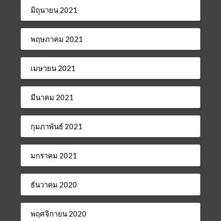
มิถุนายน 2021
พฤษภาคม 2021
เมษายน 2021
มีนาคม 2021
กุมภาพันธ์ 2021
มกราคม 2021
ธันวาคม 2020
พฤศจิกายน 2020