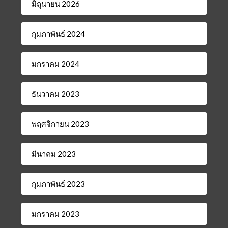
มิถุนายน 2026
กุมภาพันธ์ 2024
มกราคม 2024
ธันวาคม 2023
พฤศจิกายน 2023
มีนาคม 2023
กุมภาพันธ์ 2023
มกราคม 2023