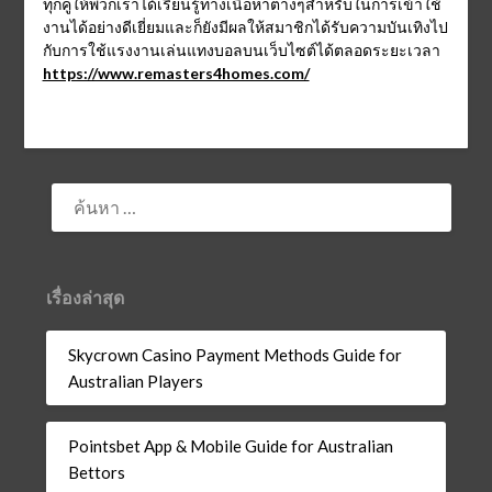
ทุกคู่ให้พวกเราได้เรียนรู้ทางเนื้อหาต่างๆสำหรับในการเข้าใช้
งานได้อย่างดีเยี่ยมและก็ยังมีผลให้สมาชิกได้รับความบันเทิงไป
กับการใช้แรงงานเล่นแทงบอลบนเว็บไซต์ได้ตลอดระยะเวลา
https://www.remasters4homes.com/
ค้นหา
สำหรับ:
เรื่องล่าสุด
Skycrown Casino Payment Methods Guide for
Australian Players
Pointsbet App & Mobile Guide for Australian
Bettors