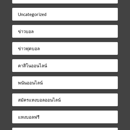
Uncategorized
ข่าวบอล
ข่าวฟุตบอล
คาสิโนออนไลน์
พนันออนไลน์
สมัครแทงบอลออนไลน์
แทงบอลฟรี