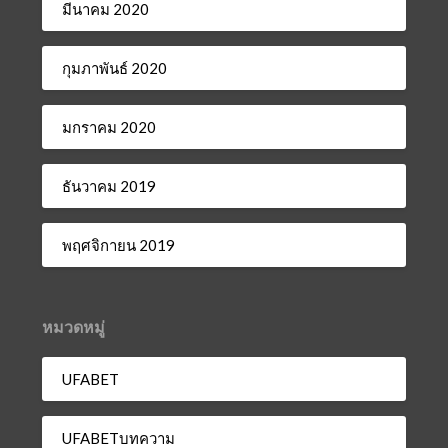
มีนาคม 2020
กุมภาพันธ์ 2020
มกราคม 2020
ธันวาคม 2019
พฤศจิกายน 2019
หมวดหมู่
UFABET
UFABETบทความ