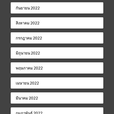
กันยายน 2022
สิงหาคม 2022
กรกฎาคม 2022
มิถุนายน 2022
พฤษภาคม 2022
เมษายน 2022
มีนาคม 2022
กุมภาพันธ์ 2022