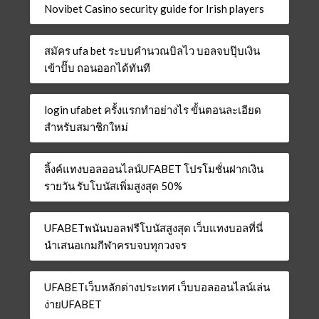
Novibet Casino security guide for Irish players
สมัคร ufa bet ระบบคำนวณบิลไว บอลจบปุ๊บเงิน
เข้าปั๊บ ถอนออกได้ทันที
login ufabet ครั้งแรกทำอย่างไร ขั้นตอนละเอียด
สำหรับสมาชิกใหม่
ลิ้งค์แทงบอลออนไลน์UFABET โปรโมชั่นฝากเงิน
รายวัน รับโบนัสเพิ่มสูงสุด 50%
UFABETพนันบอลฟรีโบนัสสูงสุด เว็บแทงบอลที่นี่
นำเสนอเกมกีฬาครบจบทุกวงจร
UFABETเว็บหลักต่างประเทศ เว็บบอลออนไลน์เล่น
ง่ายUFABET