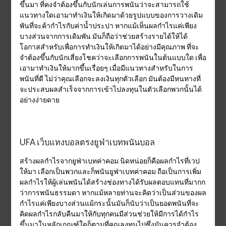
ขึ้นมา ที่คงจำต้องขึ้นกับนักเล่นการพนันว่าจะสามารถใช้
แนวทางใดเอามาทำเงินให้เกิดมาด้วยรูปแบบของการวางเดิม
พันที่จะค้ากำไรกับค่าน้ำประปา​ หากแม้เห็นผลกำไรแค่เพียง
บางส่วนจากการเดิมพัน​ มันก็ถือว่าช่วยสร้างรายได้ให้ได้
โอกาสสำหรับเพื่อการทำเงินให้เกิดมาได้อย่างมีคุณภาพ​ ที่จะ
จำต้องขึ้นกับนักเสี่ยงโชคว่าจะเลือกการพนันในต้นแบบใด เพื่อ
เอามาทำเงินให้มากขึ้นเรื่อยๆ เมื่อมีแนวทางสำหรับในการ
พนันที่ดี ไม่ว่าคุณเลือกจะลงเงินทุกตัวเลือก มันต้องมีหนทางที่
จะประสบผลสำเร็จจากการเข้าไปลงทุนในตัวเลือกพวกนั้นได้
อย่างง่ายดาย
UFA เว็บแทงบอลตรงยูฟ่าเบทพนันบอล
สร้างผลกำไรจากยูฟ่าเบทค่าคอม นิดหน่อยก็คือผลกำไรที่เวป
ให้มา เลือกเป็นพวกและก็พนันยูฟ่าเบทค่าคอม ถือเป็นการเพิ่ม
ผลกำไรให้ผู้เล่นพนันได้สร้างช่องทางได้รับผลตอบแทนที่มากก
ว่าการพนันธรรมดา หากแม้หลายท่านจะคิดว่าเป็นส่วนของผล
กำไรแค่เพียงบางส่วนแม้กระนั้นมันก็นับว่าเป็นยอดพนันที่จะ
คิดผลกำไรกลับคืนมาให้กับทุกคนมีส่วนช่วยให้มีการได้กำไร
ขึ้นมาในหลักเกณฑ์ใดก็ตามที่คุณลงทุนไปซึ่งมันควรจำต้อง