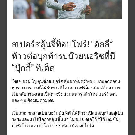
สเปอร์สลุ้นจี้ท็อปโฟร์! “อัลลี่”
ห้าวต่อบุกท้ารบบ๊วยนอริชที่มี
“ปุ๊กกี้” ทีเด็ด
โช่เซ่ มูรินโญ่ กุนซือสเปอร์ส ลุ้นนำทีมคว้าชัย 3 เกมติดต่อกัน
ทุกรายการ เกมนี้ได้รับข่าวดีได้ แยน แฟร์ต็องเก้น สลัดอาการ
เจ็บกลับมาลงเล่นเป็นตัวจริง ส่วนแนวรุกนำโดย แฮร์รี่ เคน
และ ซน ฮึง มิน ตามเดิม
เริ่มเกมมากลายเป็น บอร์นมัธ ที่ทำได้ดีกว่าเปิดเกมบุกใส่อยู่เป็น
ระยะและมาได้โอกาสลุ้นขึ้นนำ ใน น.10 ดิเอโก้ ริโก้ เติมขึ้น
มาซัดไกล แต่ เปาโล กาซซานิก้า ปัดออกไปได้