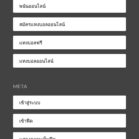
พนันออนไลน์
สมัครแทงบอลออนไลน์
แทงบอลฟรี
แทงบอลออนไลน์
META
เข้าสู่ระบบ
เข้าฟีด