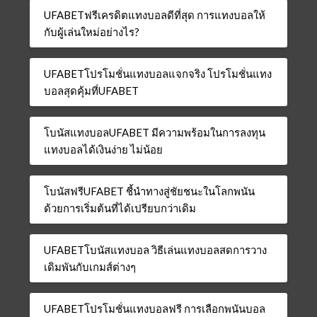
UFABETฟรีเครดิตแทงบอลดีที่สุด การแทงบอลให้
กับผู้เล่นใหม่อย่างไร?
UFABETโปรโมชั่นแทงบอลแจกจริง โปรโมชั่นแทง
บอลสุดคุ้มที่UFABET
โบนัสแทงบอลUFABET มีความพร้อมในการลงทุน
แทงบอลได้เงินง่าย ไม่น้อย
โบนัสฟรีUFABET ชี้นำทางสู่ชัยชนะในโลกพนัน
ด้วยการเริ่มต้นที่ได้เปรียบกว่าเดิม
UFABETโบนัสแทงบอล วิธีเล่นแทงบอลสดการวาง
เดิมพันกับเกมส์ต่างๆ
UFABETโปรโมชั่นแทงบอลฟรี การเลือกพนันบอล