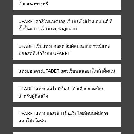
ด้วยแนวทางฟรี
UFABETคาสิโนแทงบอล เว็บตรงไม่ผ่านเอเย่นต์ ที่
ตั้งขึ้นอย่าง เว็บตรงถูกกฎหมาย
UFABETเว็บแทงบอลสด สัมผัสประสบการณ์แทง
บอลสดที่เร้าใจกับ UFABET
แทงบอลตรงUFABET สูตรเว็บพนันออนไลน์ เด็ดแน่
UFABETแทงบอลไม่มีขั้นต่ำ ตัวเลือกยอดนิยม
สำหรับผู้ที่สนใจ
UFABETแทงบอลสเต็ป เป็นเว็บไซต์พนันที่มีการ
แจกโปรโมชั่น