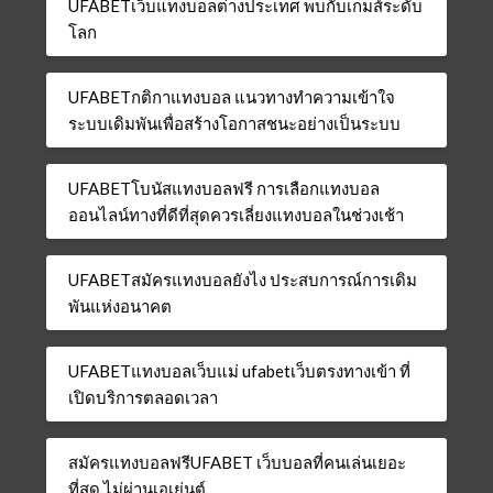
UFABETเว็บแทงบอลต่างประเทศ พบกับเกมส์ระดับ
โลก
UFABETกติกาแทงบอล แนวทางทำความเข้าใจ
ระบบเดิมพันเพื่อสร้างโอกาสชนะอย่างเป็นระบบ
UFABETโบนัสแทงบอลฟรี การเลือกแทงบอล
ออนไลน์ทางที่ดีที่สุดควรเลี่ยงแทงบอลในช่วงเช้า
UFABETสมัครแทงบอลยังไง ประสบการณ์การเดิม
พันแห่งอนาคต
UFABETแทงบอลเว็บแม่ ufabetเว็บตรงทางเข้า ที่
เปิดบริการตลอดเวลา
สมัครแทงบอลฟรีUFABET เว็บบอลที่คนเล่นเยอะ
ที่สุด ไม่ผ่านเอเย่นต์