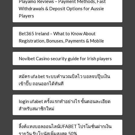
Playamo Reviews – Payment Methods, Fast
Withdrawals & Deposit Options for Aussie
Players
Bet365 Ireland – What to Know About
Registration, Bonuses, Payments & Mobile
Novibet Casino security guide for Irish players
สมัคร ufa bet ระบบคำนวณบิลไว บอลจบปุ๊บเงิน
เข้าปั๊บ ถอนออกได้ทันที
login ufabet ครั้งแรกทำอย่างไร ขั้นตอนละเอียด
สำหรับสมาชิกใหม่
ลิ้งค์แทงบอลออนไลน์UFABET โปรโมชั่นฝากเงิน
รายวัน รับโบนัสเพิ่มสูงสุด 50%