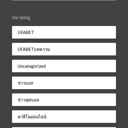
หมวดหมู่
UFABET
UFABETบทความ
Uncategorized
ข่าวบอล
ข่าวฟุตบอล
คาสิโนออนไลน์