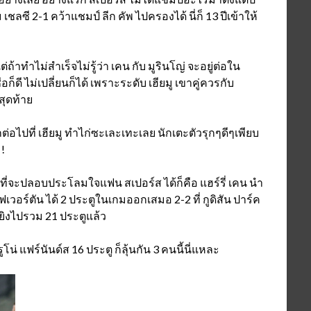
เชลซี 2-1 คว้าแชมป์ ลีก คัพ ไปครองได้ นี่ก็ 13 ปีเข้าให้
าทำไม่สำเร็จไม่รู้ว่า เคน กับ มูรินโญ่ จะอยู่ต่อใน
็ดี ไม่เปลี่ยนก็ได้ เพราะระดับ เฮียมู เขาคู่ควรกับ
ีสุดท้าย
ต่อไปที่ เฮียมู ทำไก่ซะเละเทะเลย นักเตะตัวรุกๆดีๆเพียบ
 !
ๆที่จะปลอบประโลมใจแฟน สเปอร์ส ได้ก็คือ แฮร์รี่ เคน นำ
ฟเวอร์ตัน ได้ 2 ประตูในเกมออกเสมอ 2-2 ที่ กูดิสัน ปาร์ค
 ยิงไปรวม 21 ประตูแล้ว
น่ แฟร์นันด์ส 16 ประตู ก็ลุ้นกัน 3 คนนี้นี่แหละ