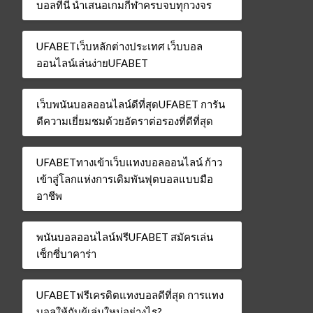
บอลที่นี่ นำเสนอเกมกีฬาครบจบทุกวงจร
UFABETเว็บหลักต่างประเทศ เว็บบอล
ออนไลน์เล่นง่ายUFABET
เว็บพนันบอลออนไลน์ดีที่สุดUFABET การัน
ตีความเยี่ยมชมด้วยอัตราต่อรองที่ดีที่สุด
UFABETทางเข้าเว็บแทงบอลออนไลน์ ก้าว
เข้าสู่โลกแห่งการเดิมพันฟุตบอลแบบมือ
อาชีพ
พนันบอลออนไลน์ฟรีUFABET สมัครเล่น
เซ็กซี่บาคาร่า
UFABETฟรีเครดิตแทงบอลดีที่สุด การแทง
บอลให้กับผู้เล่นใหม่อย่างไร?