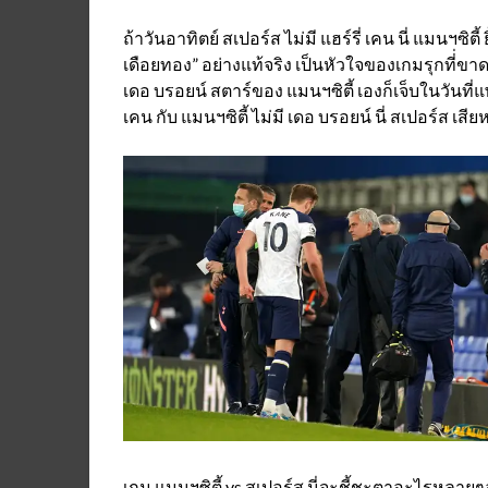
ถ้าวันอาทิตย์ สเปอร์ส ไม่มี แฮร์รี่ เคน นี่ แมนฯซิ
เดือยทอง” อย่างแท้จริง เป็นหัวใจของเกมรุกที่่ขาด
เดอ บรอยน์ สตาร์ของ แมนฯซิตี้ เองก็เจ็บในวันที่แพ้
เคน กับ แมนฯซิตี้ ไม่มี เดอ บรอยน์ นี่ สเปอร์ส เส
เกม แมนฯซิตี้ vs สเปอร์ส นี่จะชี้ชะตาอะไรหลายๆ