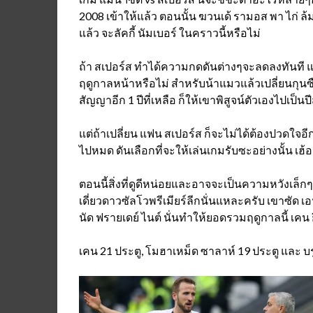
2008 เข้าให้แล้ว ตอนนั้น ฆวนเด้ รามอส พา ไก่ ล้ม 
แล้ว จะลัคกี้ นัมเบอร์ ในคราวนี้หรือไม่
ถ้า สเปอร์ส ทำได้ความกดดันต่างๆจะลดลงทันที แต่ถ้
ฤดูกาลหน้าหรือไม่ สำหรับน้าแมวแล้วเปลี่ยนกุนซือก
สัญญาอีก 1 ปีที่เหลือ ก็ให้เขาพิสูจน์ตัวเองไปเป็นป
แต่ถ้าเปลี่ยน แฟน สเปอร์ส ก็จะไม่ได้ต้องปวดใจอีก
ไปหมด ดันเลือกที่จะให้เล่นเกมรับซะอย่างนั้น เฮ้อ
ตอนนี้สิ่งที่ดูดีหน่อยและอาจจะเป็นความหวังเล็ก
เดี่ยวดาวซัลโวพรีเมียร์ลีกนั่นแหละครับ เขาซัด เอ
นัด ฟรายเดย์ ไนต์ นั่นทำให้ยอดรวมฤดูกาลนี้ เคน
เคน 21 ประตู, โมฮาเหม็ด ซาลาห์ 19 ประตู และ บรูโ