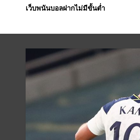
Skip
เว็บพนันบอลฝากไม่มีขั้นต่ำ
to
content