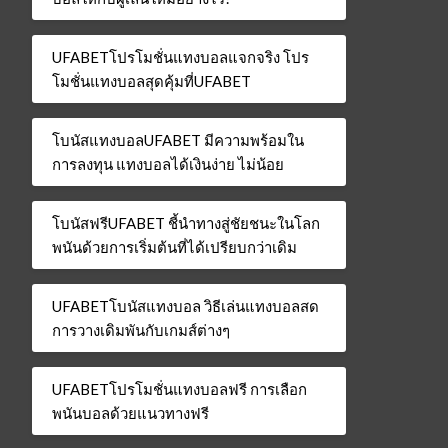
UFABETโปรโมชั่นแทงบอลแจกจริง โปร
โมชั่นแทงบอลสุดคุ้มที่UFABET
โบนัสแทงบอลUFABET มีความพร้อมใน
การลงทุน แทงบอลได้เงินง่าย ไม่น้อย
โบนัสฟรีUFABET ชี้นำทางสู่ชัยชนะในโลก
พนันด้วยการเริ่มต้นที่ได้เปรียบกว่าเดิม
UFABETโบนัสแทงบอล วิธีเล่นแทงบอลสด
การวางเดิมพันกับเกมส์ต่างๆ
UFABETโปรโมชั่นแทงบอลฟรี การเลือก
พนันบอลด้วยแนวทางฟรี