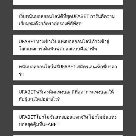
เว็บพนันบอลออนไลน์ดีที่สุดUFABET การันตีความ
เยี่ยมชมด้วยอัตราต่อรองที่ดีที่สุด
UFABETทางเข้าเว็บแทงบอลออนไลน์ ก้าวเข้าสู่
โลกแห่งการเดิมพันฟุตบอลแบบมืออาชีพ
พนันบอลออนไลน์ฟรีUFABET สมัครเล่นเซ็กซี่บาคา
ร่า
UFABETฟรีเครดิตแทงบอลดีที่สุด การแทงบอลให้
กับผู้เล่นใหม่อย่างไร?
UFABETโปรโมชั่นแทงบอลแจกจริง โปรโมชั่นแทง
บอลสุดคุ้มที่UFABET