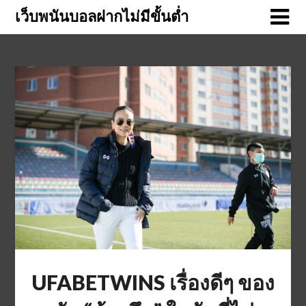
Skip
เว็บพนันบอลฝากไม่มีขั้นต่ำ
to
content
UFABETWINS เรื่องดีๆ ของ