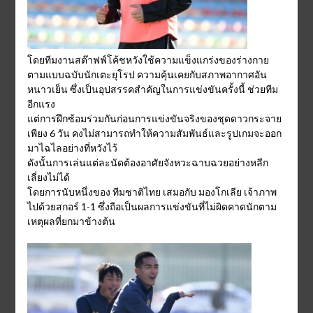
โดยทีมงานสต๊าฟฟ์โค้ชหวังใช้ความแข็งแกร่งของร่างกาย
ตามแบบฉบับนักเตะยุโรป ความคุ้นเคยกับสภาพอากาศอัน
หนาวเย็น ซึ่งเป็นอุปสรรคสำคัญในการแข่งขันครั้งนี้ ช่วยทีม
อีกแรง
แต่การฝึกซ้อมร่วมกันก่อนการแข่งขันจริงของชุดดาวกระจาย
เพียง 6 วัน คงไม่สามารถทำให้ความสัมพันธ์และรูปเกมจะออก
มาไฉไลอย่างที่หวังไว้
ดังนั้นการเล่นแต่ละนัดต้องอาศัยจังหวะฉาบฉวยอย่างหลีก
เลี่ยงไม่ได้
โดยการนับหนึ่งของ ทีมชาติไทย เสมอกับ มองโกเลีย เจ้าภาพ
ไปด้วยสกอร์ 1-1 ซึ่งถือเป็นผลการแข่งขันที่ไม่ผิดคาดนักตาม
เหตุผลที่ยกมาข้างต้น