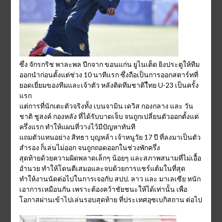
ซึ่ง จักรกริช พาละพล ปีกจาก ขอนแก่น ยูไนเต็ด ยิงประตูให้ทีม
ออกนำก่อนตั้งแต่ช่วง 10 นาทีแรก ซึ่งถือเป็นการออกสตาร์ทที่
ยอดเยี่ยมของทีมและเจ้าตัว หลังติดทีมชาติไืทย U-23 เป็นครั้ง
แรก
แต่การที่นักเตะตัวจริงทั้ง เบนจามิน เดวิส กองกลาง และ วัน
ชาติ ชูสงค์ กองหลัง ที่ได้รับบาดเจ็บ จนถูกเปลี่ยนตัวออกตั้งแต่
ครึ่งแรก ทำให้แผนที่วางไว้มีปัญหาทันที
แถมตัวแทนอย่าง สิทธา บุญหล้า เจ้าหนูวัย 17 ปี ที่ลงมาเป็นตัว
สำรอง ก็เล่นไม่ออก จนถูกถอดออกในช่วงพักครึ่ง
สุดท้ายด้วยความผิดพลาดเล็กๆ น้อยๆ และสภาพสนามที่ไม่เอื้อ
อำนวย ทำให้โดนตีเสมอและจบด้วยการแชร์แต้มในที่สุด
ทำให้งานนัดต่อไปในการเจอกับ สปป. ลาว และ มาเลเซีย หนัก
เอาการเหมือนกัน เพราะต้องคว้าชัยชนะให้ได้เท่านั้น เพื่อ
โอกาสผ่านเข้าไปเล่นรอบสุดท้าย ที่ประเทศอุซเบกิสถาน ต่อไป