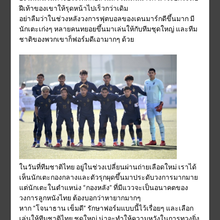
ฝีเท้าของเขาให้รุดหน้าไปเร็วกว่าเดิม
อย่าลืมว่าในช่วงหลังวงการฟุตบอลของเดนมาร์กดีขึ้นมาก มี
นักเตะเก่งๆ หลายคนทยอยขึ้นมาเล่นให้กับทีมชุดใหญ่ และทีม
ชาติของพวกเขาก็ฟอร์มดีเอามากๆ ด้วย
ในวันที่ทีมชาติไทย อยู่ในช่วงเปลี่ยนผ่านถ่ายเลือดใหม่ เราได้
เห็นนักเตะกองกลางและตัวรุกผุดขึ้นมาประดับวงการมากมาย
แต่นักเตะในตำแหน่ง “กองหลัง” ที่มีแววจะเป็นอนาคตของ
วงการลูกหนังไทย ต้องบอกว่าหายากมากๆ
หาก “โจนาธาน เข็มดี” รักษาฟอร์มแบบนี้ไว้เรื่อยๆ และเลือก
เล่นให้ทีมชาติไทย ชุดใหญ่ น่าจะทำให้ความหวังในการทวงยิ่ง