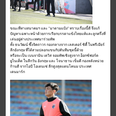
ขณะที่ทางสมาคมฯ และ “มาดามแป้ง” ทราบเรื่องนี้ดี จึงแก้
ปัญหาเฉพาะหน้าด้วยการเรียกบรรดาแข้งไทยแท้และลูกครึ่งที่
เล่นอยู่ต่างประเทศมาร่วมทัพ
ทั้ง ธนวัฒน์ ซึ้งจิตถาวร กองกลางจาก เลสเตอร์ ซิตี้ ในพรีเมียร์
ลีกอังกฤษ ที่ได้สวมปลอกแขนกัปตันทีมชุดนี้ด้วย
หรือจะเป็น เบนจามิน เดวิส จอมทัพเชิงสูงจาก อ็อกซ์ฟอร์ด
ยูไนเต็ด ในลีกวัน อังกฤษ และ โจนาธาน เข็มดี กองหลังหน่วย
ก้านดี จากโอบี โอเดนเซ่ ลีกสูงสุดแดนโคนม ประเทศ
เดนมาร์ก