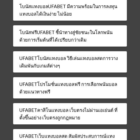
โบนัสแทงบอลUFABET มีความพร้อมในการลงทุน
แทงบอลได้เงินง่าย ไม่น้อย
โบนัสฟรีUFABET ชี้นำทางสู่ชัยชนะในโลกพนัน
ด้วยการเริ่มต้นที่ได้เปรียบกว่าเดิม
UFABETโบนัสแทงบอล วิธีเล่นแทงบอลสดการวาง
เดิมพันกับเกมส์ต่างๆ
UFABETโปรโมชั่นแทงบอลฟรี การเลือกพนันบอล
ด้วยแนวทางฟรี
UFABETคาสิโนแทงบอล เว็บตรงไม่ผ่านเอเย่นต์ ที่
ตั้งขึ้นอย่าง เว็บตรงถูกกฎหมาย
UFABETเว็บแทงบอลสด สัมผัสประสบการณ์แทง