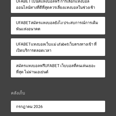
UFABETโบนัสแทงบอลฟรี การเลือกแทงบอล
ออนไลน์ทางที่ดีที่สุดควรเลี่ยงแทงบอลในช่วงเช้า
UFABETสมัครแทงบอลยังไง ประสบการณ์การเดิม
พันแห่งอนาคต
UFABETแทงบอลเว็บแม่ ufabetเว็บตรงทางเข้า ที่
เปิดบริการตลอดเวลา
สมัครแทงบอลฟรีUFABET เว็บบอลที่คนเล่นเยอะ
ที่สุด ไม่ผ่านเอเย่นต์
คลังเก็บ
กรกฎาคม 2026