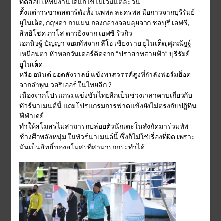
ทดสอบให้ทีมงานได้แก้ไขไม่เว้นแต่ละวัน
ตั้งแต่การขาดสตาร์ดังทั้ง นพพล ละครพล มือกาวจากบุรีรัมย์
ยูไนเต็ด, กฤษดา กาแมน กองกลางจอมลุยจาก ชลบุรี เอฟซี,
สิทธิโชค ภาโส ดาวยิงจาก เอฟซี ริวกิว
เอกนิษฐ์ ปัญญา จอมทัพจาก ลีโอ เชียงราย ยูไนเต็ด,ศุภณัฏฐ์
เหมือนตา หัวหอกวันเดอร์คิดจาก “ปราสาทสายฟ้า” บุรีรัมย์
ยูไนเต็ด
หรือ อนันต์ ยอดสังวาลย์ แข้งพรสวรรค์สูงที่กำลังฟอร์มฮ็อต
จากลำพูน วอริเออร์ ในไทยลีก 2
เนื่องจากโปรแกรมแข่งขันไทยลีกเป็นช่วงเวลาคาบเกี่ยวกับ
ทัวร์นาเมนต์นี้ แถมโปรแกรมการฟาดแข้งยังไม่ตรงกับปฏิทิน
ฟีฟ่าเดย์
ทำให้สโมสรไม่สามารถปล่อยตัวนักเตะในสังกัดมาร่วมทัพ
ช้างศึกพลังหนุ่ม ในทัวร์นาเมนต์นี้ ซึ่งก็ไม่ใช่เรื่องที่ผิด เพราะ
มันเป็นสิทธิ์ของสโมสรที่สามารถกระทำได้