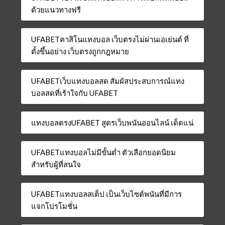
ด้วยแนวทางฟรี
UFABETคาสิโนแทงบอล เว็บตรงไม่ผ่านเอเย่นต์ ที่
ตั้งขึ้นอย่าง เว็บตรงถูกกฎหมาย
UFABETเว็บแทงบอลสด สัมผัสประสบการณ์แทง
บอลสดที่เร้าใจกับ UFABET
แทงบอลตรงUFABET สูตรเว็บพนันออนไลน์ เด็ดแน่
UFABETแทงบอลไม่มีขั้นต่ำ ตัวเลือกยอดนิยม
สำหรับผู้ที่สนใจ
UFABETแทงบอลสเต็ป เป็นเว็บไซต์พนันที่มีการ
แจกโปรโมชั่น