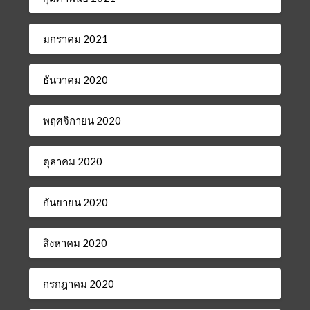
มกราคม 2021
ธันวาคม 2020
พฤศจิกายน 2020
ตุลาคม 2020
กันยายน 2020
สิงหาคม 2020
กรกฎาคม 2020