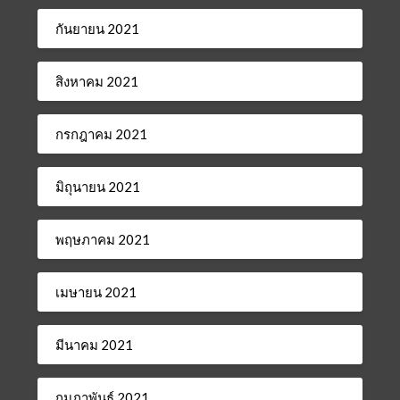
กันยายน 2021
สิงหาคม 2021
กรกฎาคม 2021
มิถุนายน 2021
พฤษภาคม 2021
เมษายน 2021
มีนาคม 2021
กุมภาพันธ์ 2021