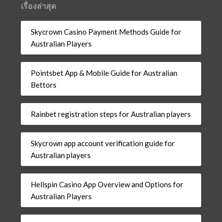
เรื่องล่าสุด
Skycrown Casino Payment Methods Guide for
Australian Players
Pointsbet App & Mobile Guide for Australian
Bettors
Rainbet registration steps for Australian players
Skycrown app account verification guide for
Australian players
Hellspin Casino App Overview and Options for
Australian Players