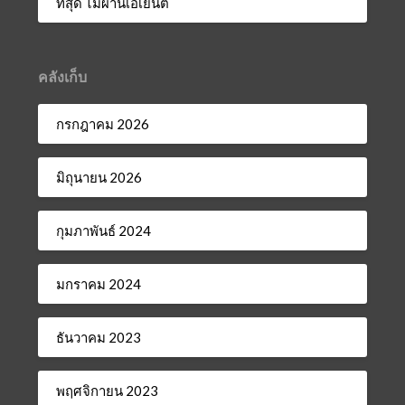
ที่สุด ไม่ผ่านเอเย่นต์
คลังเก็บ
กรกฎาคม 2026
มิถุนายน 2026
กุมภาพันธ์ 2024
มกราคม 2024
ธันวาคม 2023
พฤศจิกายน 2023