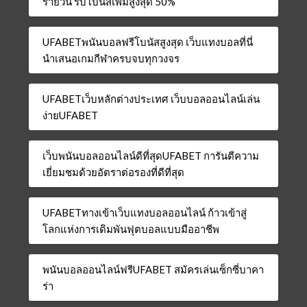
รายวัน รับโบนัสเพิ่มสูงสุด 50%
UFABETพนันบอลฟรีโบนัสสูงสุด เว็บแทงบอลที่นี่
นำเสนอเกมกีฬาครบจบทุกวงจร
UFABETเว็บหลักต่างประเทศ เว็บบอลออนไลน์เล่น
ง่ายUFABET
เว็บพนันบอลออนไลน์ดีที่สุดUFABET การันตีความ
เยี่ยมชมด้วยอัตราต่อรองที่ดีที่สุด
UFABETทางเข้าเว็บแทงบอลออนไลน์ ก้าวเข้าสู่
โลกแห่งการเดิมพันฟุตบอลแบบมืออาชีพ
พนันบอลออนไลน์ฟรีUFABET สมัครเล่นเซ็กซี่บาคา
ร่า