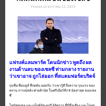
Posted on
มกราคม 22, 2021
แฟรงค์แลมพาร์ด โดนนักข่าว พูดถึง ผล
งานด้านลบ ของเชลซี ท่ามกลาง รายงาน
ว่าเขาอาจ ถูกไล่ออก ที่สแตมฟอร์ดบริดจ์
กุนซือ ทีมบลูส์ ที่กดดัน ยอมรับ ว่าเขารู้ดี ถึงความ รุนแรง ของ
สถาน การณ์หลัง พ่ายห้านัด ในพรีเมียร์ลีก 8 นัดล่าสุด ของเชล
ซี
โทมัสทู
เชล และแม็กซ์อัลเลกรี ผู้จัดการ ที่มีชื่อเสียง และไม่อยู่