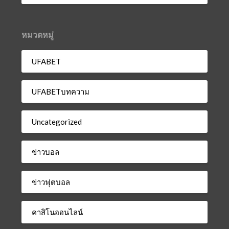
หมวดหมู่
UFABET
UFABETบทความ
Uncategorized
ข่าวบอล
ข่าวฟุตบอล
คาสิโนออนไลน์