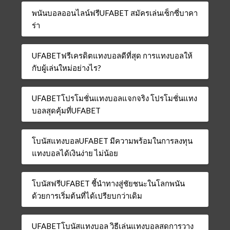
พนันบอลออนไลน์ฟรีUFABET สมัครเล่นเซ็กซี่บาคา
ร่า
UFABETฟรีเครดิตแทงบอลดีที่สุด การแทงบอลให้
กับผู้เล่นใหม่อย่างไร?
UFABETโปรโมชั่นแทงบอลแจกจริง โปรโมชั่นแทง
บอลสุดคุ้มที่UFABET
โบนัสแทงบอลUFABET มีความพร้อมในการลงทุน
แทงบอลได้เงินง่าย ไม่น้อย
โบนัสฟรีUFABET ชี้นำทางสู่ชัยชนะในโลกพนัน
ด้วยการเริ่มต้นที่ได้เปรียบกว่าเดิม
UFABETโบนัสแทงบอล วิธีเล่นแทงบอลสดการวาง