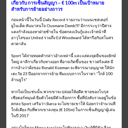
เกี่ยวกับ การเซ็นสัญญา – € 100m เป็นเป้าหมาย
สำหรับการย้ายอย่างถาวร
ก่อนหน้านี้ในวันนี้ Daily Record รายงานว่าแมนเชสเตอร์
ยูไนเต็ด หันมาสนใจ Ousmane Demb?l? มีการระบุว่าปีศาจ
แดงกำลังมองหาฝ่ายซ้ายใน ข้อตกลงเงินกู้และเจ้าหน้าที่
อาวุโสของ United รวมถึง Ed Woodward ได้หารือกับสโมสร
คาตาลัน
Sport ได้ถ่ายทอดคำกล่าวอ้างเหล่านี้ และแสดงจุดยืนของยักษ์
ใหญ่ ลาลีกาเกี่ยวกับทางออก ที่อาจเกิดขึ้นของ ชาวฝรั่งเศส มี
การอ้างว่าฝั่งของ Ronald Koeman จะพิจารณาอนุญาต ให้นัก
เตะวัย 23 ปีออกจากการย้าย ทีมแบบถาวรในราคา “ใกล้ 100
ล้านยูโร”
หากไม่เป็นเช่นนั้น พวกเขาจะปล่อยให้อดีต ชายของโบรุส
เซียดอร์ทมุนด์ ยืมตัวโดยมีตัวเลือกการ ซื้อที่บังคับรวมอยู่ในข้อ
ตกลง Sport เสริมว่า Barca จะไม่ขายเขาให้ น้อยกว่าจำนวนที่
ใกล้เคียง กับที่พวกเขาลงทุน (€ 105m) ในการเซ็นสัญญาผู้เล่น
ในปี 2017
อย่างไรก็ตาม Marca ระบุว่าจะไม่พิจารณา เงินกู้ที่มีตัวเลือก