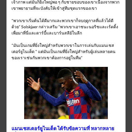
เจ้าภาพ แต่มันก็ยิ่งใหญ่พอ ๆ กับชายขอบของเขาเนื่องจากพวก
เขาพยายามที่จะบังคับให้เข้าสู่ทีมชุดแรกของเขา
“พวกเขาเริ่มต้นได้ดีมากและพวกเขาก็จบฤดูกาลที่แล้วได้ดี
ด้วย” Solskjaer กล่าวเสริม “พวกเขาเอาชนะนอริชและเร้ดดิ้ง
เพื่อมาที่นี่และดาร์บี้และบาร์นสลีย์ในลีก
“มันเป็นเกมที่ยิ่งใหญ่สำหรับพวกเขาในการเล่นกับแมนเชส
เตอร์ยูไนเต็ด “ แต่มันเป็นเกมที่ยิ่งใหญ่สำหรับผู้เล่นหลายคน
ของเราเช่นกันพวกเขาต้องการอยู่ในทีม”
แมนเชสเตอร์ยูไนเต็ด ได้รับข้อความที่ หลากหลาย