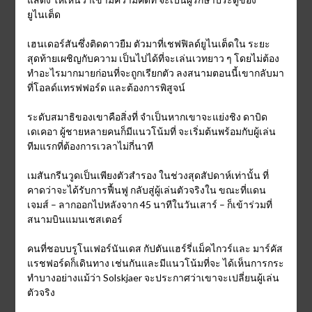
ยูไนเต็ด
เฮนเดอร์สันซึ่งติดดาวยืม ตัวมาที่เชฟฟิลด์ยูไนเต็ดใน ระยะ
สุดท้ายเผชิญกับความ เป็นไปได้ที่จะเล่นเวทยาว ๆ โดยไม่ต้อง
ทำอะไรมากมายก่อนที่จะถูกเรียกตัว ลงสนามตอนนี้เขากลับมา
ที่โอลด์แทรฟฟอร์ด และต้องการพิสูจน์
ระดับสมาธิของเขาคือสิ่งที่ จำเป็นหากเขาจะแย่งชิง ดาบิด
เดเคอา ผู้ชายหลายคนก็มีแนวโน้มที่ จะเริ่มต้นพร้อมกับผู้เล่น
ทีมแรกที่ต้องการเวลาไม่กี่นาที
เมสันกรีนวูดเป็นเพียงตัวสำรอง ในช่วงสุดสัปดาห์เท่านั้น ที่
คาดว่าจะได้รับการฟื้นฟู กลับสู่ผู้เล่นตัวจริงใน ขณะที่แดน
เจมส์ – ลากออกไปหลังจาก 45 นาทีในวันเสาร์ – ก็เข้าร่วมที่
สนามบินแมนเชสเตอร์
คนที่ชอบบรูโนเฟอร์นันเดส กัปตันแฮร์รี่แม็คไกวร์และ มาร์คัส
แรชฟอร์ดก็เดินทาง เช่นกันและมีแนวโน้มที่จะ ได้เห็นการกระ
ทำบางอย่างแม้ว่า Solskjaer จะประกาศว่าเขาจะเปลี่ยนผู้เล่น
ตัวจริง