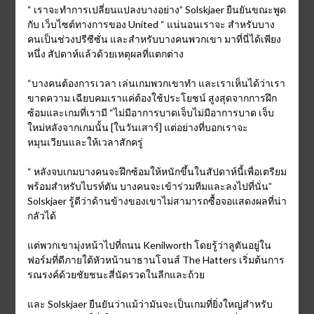
“ เราจะทำการเปลี่ยนแปลงบางอย่าง” Solskjaer ยืนยันขณะพูด
กับ เว็บไซต์ทางการของ United “ แน่นอนเราจะ สำหรับบาง
คนเป็นช่วงปรีซีซั่น และสำหรับบางคนพวกเขา มาที่นี่ได้เพียง
หนึ่ง สัปดาห์แล้วด้วยเหตุผลที่แตกต่าง
“บางคนต้องการเวลา เล่นเกมพวกเขาทำ และเราเห็นได้ว่าเรา
ขาดความ เฉียบคมเราแค่ต้องใช้ประโยชน์ สูงสุดจากการฝึก
ซ้อมและเกมที่เรามี “ไม่มีอาการบาดเจ็บไม่มีอาการบาด เจ็บ
ใหม่หลังจากเกมนั้น [ในวันเสาร์] แต่อย่างที่บอกเราจะ
หมุนเวียนและให้เวลาสักครู่
“ หลังจบเกมบางคนจะฝึกซ้อมให้หนักขึ้นในสัปดาห์นี้เพื่อเตรียม
พร้อมสำหรับไบรท์ตัน บางคนจะเข้าร่วมทีมและลงไปที่นั่น”
Solskjaer รู้ดีว่าด้านข้างของเขาไม่สามารถซื้อจอแสดงผลที่น่า
กลัวได้
แต่พวกเขามุ่งหน้าไปที่ถนน Kenilworth โดยรู้ว่าลูตันอยู่ใน
ฟอร์มที่ดีภายใต้หัวหน้านาธานโจนส์ The Hatters เริ่มต้นการ
รณรงค์ด้วยชัยชนะสี่นัดรวดในลีกและถ้วย
และ Solskjaer ยืนยันว่าแม้ว่ามันจะเป็นเกมที่ยิ่งใหญ่สำหรับ