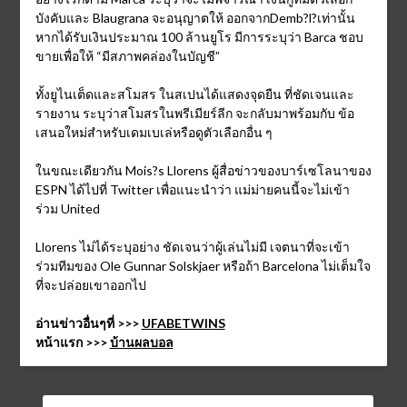
บังคับและ Blaugrana จะอนุญาตให้ ออกจากDemb?l?เท่านั้น
หากได้รับเงินประมาณ 100 ล้านยูโร มีการระบุว่า Barca ชอบ
ขายเพื่อให้ “มีสภาพคล่องในบัญชี”
ทั้งยูไนเต็ดและสโมสร ในสเปนได้แสดงจุดยืน ที่ชัดเจนและ
รายงาน ระบุว่าสโมสรในพรีเมียร์ลีก จะกลับมาพร้อมกับ ข้อ
เสนอใหม่สำหรับเดมเบเล่หรือดูตัวเลือกอื่น ๆ
ในขณะเดียวกัน Mois?s Llorens ผู้สื่อข่าวของบาร์เซโลนาของ
ESPN ได้ไปที่ Twitter เพื่อแนะนำว่า แม่ม่ายคนนี้จะไม่เข้า
ร่วม United
Llorens ไม่ได้ระบุอย่าง ชัดเจนว่าผู้เล่นไม่มี เจตนาที่จะเข้า
ร่วมทีมของ Ole Gunnar Solskjaer หรือถ้า Barcelona ไม่เต็มใจ
ที่จะปล่อยเขาออกไป
อ่านข่าวอื่นๆที่ >>>
UFABETWINS
หน้าแรก >>>
บ้านผลบอล
ค้นหา