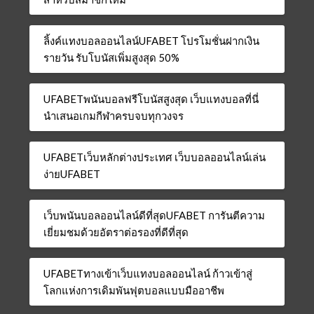
ลิ้งค์แทงบอลออนไลน์UFABET โปรโมชั่นฝากเงิน
รายวัน รับโบนัสเพิ่มสูงสุด 50%
UFABETพนันบอลฟรีโบนัสสูงสุด เว็บแทงบอลที่นี่
นำเสนอเกมกีฬาครบจบทุกวงจร
UFABETเว็บหลักต่างประเทศ เว็บบอลออนไลน์เล่น
ง่ายUFABET
เว็บพนันบอลออนไลน์ดีที่สุดUFABET การันตีความ
เยี่ยมชมด้วยอัตราต่อรองที่ดีที่สุด
UFABETทางเข้าเว็บแทงบอลออนไลน์ ก้าวเข้าสู่
โลกแห่งการเดิมพันฟุตบอลแบบมืออาชีพ