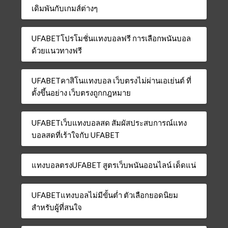
เดิมพันกับเกมส์ต่างๆ
UFABETโปรโมชั่นแทงบอลฟรี การเลือกพนันบอล
ด้วยแนวทางฟรี
UFABETคาสิโนแทงบอล เว็บตรงไม่ผ่านเอเย่นต์ ที่
ตั้งขึ้นอย่าง เว็บตรงถูกกฎหมาย
UFABETเว็บแทงบอลสด สัมผัสประสบการณ์แทง
บอลสดที่เร้าใจกับ UFABET
แทงบอลตรงUFABET สูตรเว็บพนันออนไลน์ เด็ดแน่
UFABETแทงบอลไม่มีขั้นต่ำ ตัวเลือกยอดนิยม
สำหรับผู้ที่สนใจ