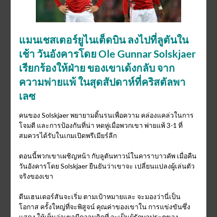
แมนเชสเตอร์ยูไนเต็ดบิน ลงไปที่ลูตันใน
เช้า วันอังคารโดย Ole Gunnar Solskjaer
เรียกร้องให้ฝ่าย ของเขาเด้งกลับ จาก
ความพ่ายแพ้ ในสุดสัปดาห์ที่คริสตัลพา
เลซ
คนของ Solskjaer พยายามดิ้นรนเพื่อความ คล่องแคล่วในการ
โจมตี และการป้องกันที่น่า หดหู่เมื่อพวกเขา พ่ายแพ้ 3-1 ที่
สมควรได้รับในเกมเปิดพรีเมียร์ลีก
ตอนนี้พวกเขาเผชิญหน้า กับลูตันทาวน์ในคาราบาวคัพ เมื่อคืน
วันอังคารโดย Solskjaer ยืนยันว่าเขาจะ เปลี่ยนแปลงผู้เล่นตัว
จริงของเขา
ดีนเฮนเดอร์สันจะเริ่ม ตามเป้าหมายและ จะมองว่านี่เป็น
โอกาส ครั้งใหญ่ที่จะพิสูจน์ คุณค่าของเขาใน การแข่งขันซึ่ง
แสดง ให้เห็นว่าเขามีความคิดที่ จะเป็นผู้รักษาประตูของ