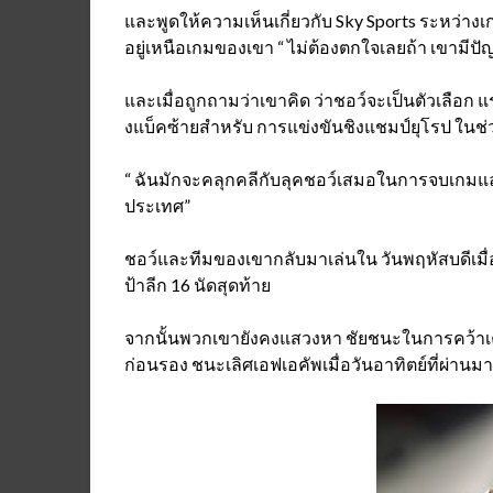
และพูดให้ความเห็นเกี่ยวกับ Sky Sports ระหว่างเ
อยู่เหนือเกมของเขา “ ไม่ต้องตกใจเลยถ้า เขามีป
และเมื่อถูกถามว่าเขาคิด ว่าชอว์จะเป็นตัวเลือก
งแบ็คซ้ายสำหรับ การแข่งขันชิงแชมป์ยุโรป ในช่วง
“ ฉันมักจะคลุกคลีกับลุคชอว์เสมอในการจบเกมและจ
ประเทศ”
ชอว์และทีมของเขากลับมาเล่นใน วันพฤหัสบดีเมื่
ป้าลีก 16 นัดสุดท้าย
จากนั้นพวกเขายังคงแสวงหา ชัยชนะในการคว้าเครื
ก่อนรอง ชนะเลิศเอฟเอคัพเมื่อวันอาทิตย์ที่ผ่านม