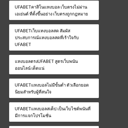
UFABETคาสิโนแทงบอล เว็บตรงไม่ผ่าน
เอเย่นต์ ที่ตั้งขึ้นอย่าง เว็บตรงถูกกฎหมาย
UFABETเว็บแทงบอลสด สัมผัส
ประสบการณ์แทงบอลสดที่เร้าใจกับ
UFABET
แทงบอลตรงUFABET สูตรเว็บพนัน
ออนไลน์ เด็ดแน่
UFABETแทงบอลไม่มีขั้นต่ำ ตัวเลือกยอด
นิยมสำหรับผู้ที่สนใจ
UFABETแทงบอลสเต็ป เป็นเว็บไซต์พนันที่
มีการแจกโปรโมชั่น