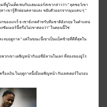
กมที่ยูไนเต็ด พบกับแฮมเมอร์สเขากล่าวว่า:“ ลุคชอว์เขา
ัญหา เขารู้สึกผ่อนคลายและ ขยับตัวออกจากมุมแคบ ๆ ”
 แรกของแกเร็ ธ เซาธ์เกตสำหรับทีมชาติอังกฤษ ในตำแหน่
ซัมเมอร์นี้หรือไม่เขาตอบว่า“ ในตอนนี้ใช่
บฤดูกาล “ แต่ในขณะนี้เขาเป็นแบ็คซ้ายที่ดีที่สุดใน
อพวกเขา เผชิญหน้ากับเอซีมิลานในเลก ที่สองของยูโร
่องเงิน ในฤดูกาลนี้เมื่อเผชิญหน้า กับเลสเตอร์ในรอบ
า