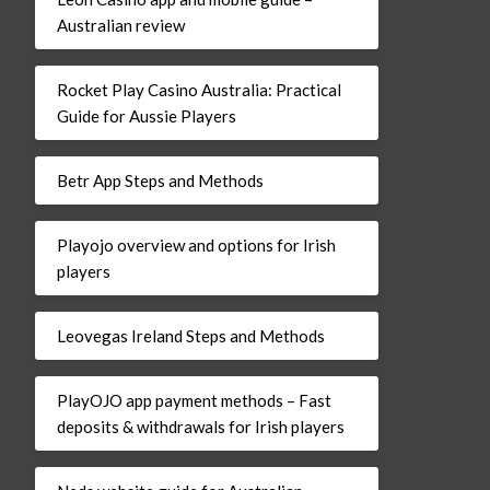
Australian review
Rocket Play Casino Australia: Practical
Guide for Aussie Players
Betr App Steps and Methods
Playojo overview and options for Irish
players
Leovegas Ireland Steps and Methods
PlayOJO app payment methods – Fast
deposits & withdrawals for Irish players