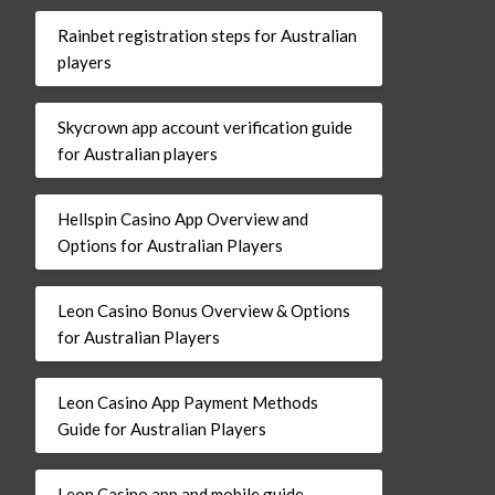
Rainbet registration steps for Australian
players
Skycrown app account verification guide
for Australian players
Hellspin Casino App Overview and
Options for Australian Players
Leon Casino Bonus Overview & Options
for Australian Players
Leon Casino App Payment Methods
Guide for Australian Players
Leon Casino app and mobile guide –