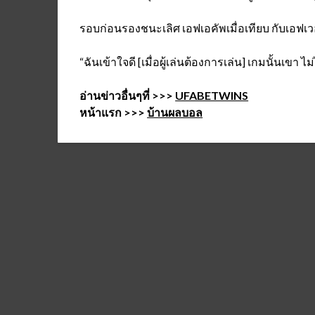
รอบก่อนรองชนะเลิศ เอฟเอคัพเมื่อเทียบ กับเอฟเว
“ฉันเข้าใจดี [เมื่อผู้เล่นต้องการเล่น] เกมนั้นเขา ไ
อ่านข่าวอื่นๆที่ >>>
UFABETWINS
หน้าแรก >>>
บ้านผลบอล