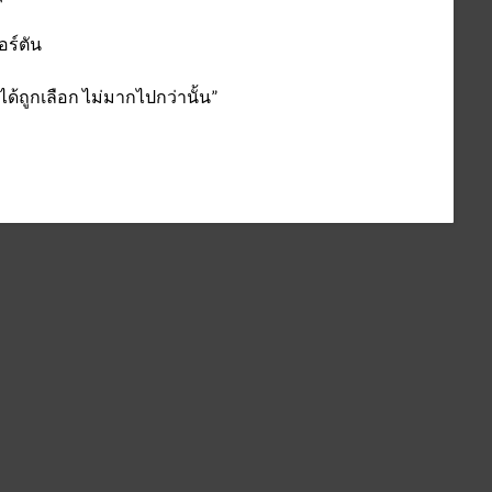
อร์ตัน
ม่ได้ถูกเลือก ไม่มากไปกว่านั้น”