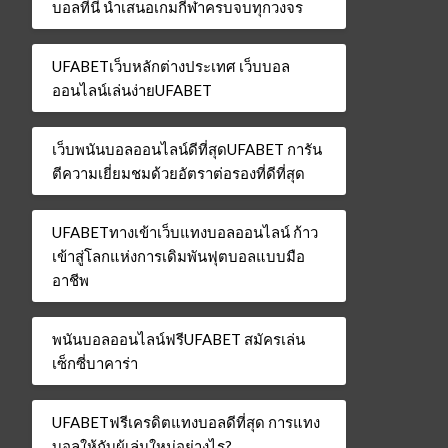
บอลที่นี่ นำเสนอเกมกีฬาครบจบทุกวงจร
UFABETเว็บหลักต่างประเทศ เว็บบอล
ออนไลน์เล่นง่ายUFABET
เว็บพนันบอลออนไลน์ดีที่สุดUFABET การัน
ตีความเยี่ยมชมด้วยอัตราต่อรองที่ดีที่สุด
UFABETทางเข้าเว็บแทงบอลออนไลน์ ก้าว
เข้าสู่โลกแห่งการเดิมพันฟุตบอลแบบมือ
อาชีพ
พนันบอลออนไลน์ฟรีUFABET สมัครเล่น
เซ็กซี่บาคาร่า
UFABETฟรีเครดิตแทงบอลดีที่สุด การแทง
บอลให้กับผู้เล่นใหม่อย่างไร?